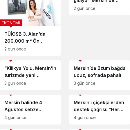
gidiyor: Mersin’de
asgari ücretlinin zor
2 gün önce
günleri
EKONOMİ
TÜİOSB 3. Alan’da
200.000 m² Ön
Tahsisli Arsa İçin Yeni
2 gün önce
Ödeme Seçeneklerini
EKONOMİ
EKONOMİ
Duyurdu
“Kilikya Yolu, Mersin’in
Mersin’de üzüm bağda
turizmde yeni
ucuz, sofrada pahalı
kalkınma rotası
3 gün önce
3 gün önce
olacak”
EKONOMİ
EKONOMİ
Mersin halinde 4
Mersinli çiçekçilerden
Ağustos sebze
destek çağrısı: “Her
fiyatları açıklandı
gün bir kepenk iniyor”
4 gün önce
4 gün önce
EKONOMİ
EKONOMİ