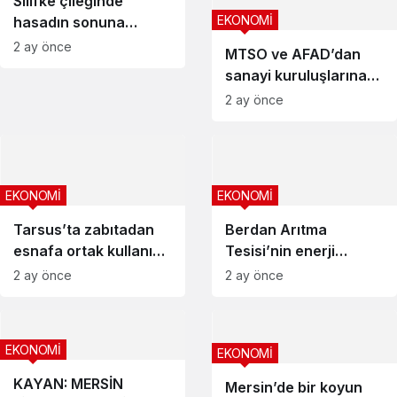
Silifke çileğinde
EKONOMİ
hasadın sonuna
gelindi
2 ay önce
MTSO ve AFAD’dan
sanayi kuruluşlarına
afet eğitimi
2 ay önce
EKONOMİ
EKONOMİ
Tarsus’ta zabıtadan
Berdan Arıtma
esnafa ortak kullanım
Tesisi’nin enerji
alanı bilgilendirmesi
altyapısı güçlendirildi
2 ay önce
2 ay önce
EKONOMİ
EKONOMİ
KAYAN: MERSİN
Mersin’de bir koyun