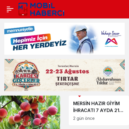
EKONOMİ
Haberleri
EKONOMİ
MERSİN HAZIR GİYİM
İHRACATI 7 AYDA 211
MİLYON DOLARI AŞTI
2 gün önce