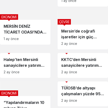
1 ay önce
EKONOMİ
ÇEVRE
MERSİN DENİZ
Mersin’de coğrafi
TİCARET ODASI’NDA
işaretler için güç
DEĞİŞİM HAREKETİ
1 ay önce
birliği
BAŞLADI
2 ay önce
EKONOMİ
EKONOMİ
Halep’ten Mersinli
KKTC’den Mersinli
sanayicilere yatırım
sanayicilere yatırım
daveti
çağrısı
2 ay önce
2 ay önce
EKONOMİ
TÜİOSB’de altyapı
EKONOMİ
çalışmaları yüzde 95
seviyesine ulaştı
2 ay önce
“Yapılandırmaların 10