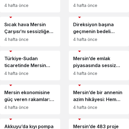
Tek çatı tartışması
4 hafta önce
4 hafta önce
sürüyor
EKONOMİ
EKONOMİ
Sıcak hava Mersin
Direksiyon başına
Çarşısı’nı sessizliğe
geçmenin bedeli
bürüdü
ağırlaştı
4 hafta önce
4 hafta önce
EKONOMİ
EKONOMİ
Türkiye-Sudan
Mersin’de emlak
ticaretinde Mersin
piyasasında sessiz
vurgusu
alarm: İlan var, alıcı
4 hafta önce
4 hafta önce
yok
EKONOMİ
EKONOMİ
Mersin ekonomisine
Mersin’de bir annenin
güç veren rakamlar:
azim hikâyesi: Hem
AKİB’den rekor
çocuğuna bakıyor
4 hafta önce
4 hafta önce
ihracat
hem üreterek
EKONOMİ
EKONOMİ
kazanıyor
Akkuyu’da kıyı pompa
Mersin’de 483 proje