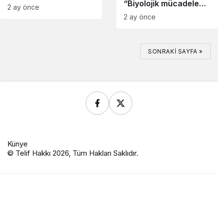
“Biyolojik mücadele
mühendisleri bu
2 ay önce
tarımın geleceğine
okulda yetişiyor
2 ay önce
atılmış stratejik bir
adımdır”
SONRAKI SAYFA »
Künye
© Telif Hakkı 2026, Tüm Hakları Saklıdır.