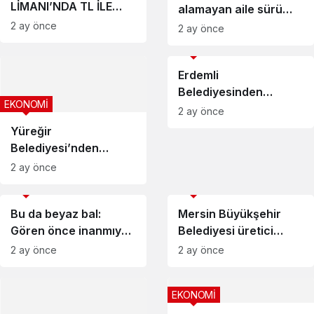
LİMANI’NDA TL İLE
alamayan aile sürü
MALİYET, DOLAR İLE
sahibi oldu
2 ay önce
2 ay önce
TAHSİLAT, BRENT
EKONOMİ
PETROLE ENDEKSLİ
TARİFE KABUL
Erdemli
EDİLEMEZ
Belediyesinden
EKONOMİ
üreticilere önemli
2 ay önce
destek
Yüreğir
Belediyesi’nden
çalışanlara sağlık
2 ay önce
desteği
EKONOMİ
EKONOMİ
Bu da beyaz bal:
Mersin Büyükşehir
Gören önce inanmıyor
Belediyesi üretici
ama tamamen gerçek
kadınları ekonomiye
2 ay önce
2 ay önce
ve doğal bal
kazandırıyor
EKONOMİ