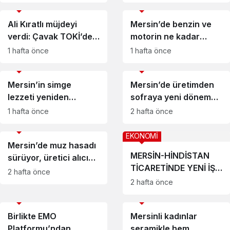
GÜCÜDÜR”
EKONOMİ
EKONOMİ
Ali Kıratlı müjdeyi
Mersin’de benzin ve
verdi: Çavak TOKİ’de
motorin ne kadar
teslimler başlıyor
oldu? İşte ilçe ilçe
1 hafta önce
1 hafta önce
fiyatlar
EKONOMİ
EKONOMİ
Mersin’in simge
Mersin’de üretimden
lezzeti yeniden
sofraya yeni dönem
tezgâhlarda
çağrısı
1 hafta önce
2 hafta önce
EKONOMİ
EKONOMİ
Mersin’de muz hasadı
MERSİN-HİNDİSTAN
sürüyor, üretici alıcı
TİCARETİNDE YENİ İŞ
bekliyor
2 hafta önce
BİRLİĞİ ARAYIŞI
2 hafta önce
EKONOMİ
EKONOMİ
Birlikte EMO
Mersinli kadınlar
Platformu’ndan
seramikle hem