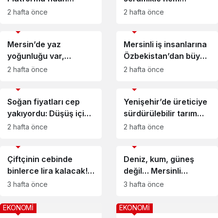
Toroslar EDAŞ’a
üretiyor hem
2 hafta önce
2 hafta önce
ziyaret
kazanıyor
EKONOMİ
EKONOMİ
Mersin’de yaz
Mersinli iş insanlarına
yoğunluğu var,
Özbekistan’dan büyük
esnafın kasası boş
fırsat
2 hafta önce
2 hafta önce
EKONOMİ
EKONOMİ
Soğan fiyatları cep
Yenişehir’de üreticiye
yakıyordu: Düşüş için
sürdürülebilir tarım
tarih verildi
desteği
2 hafta önce
2 hafta önce
EKONOMİ
EKONOMİ
Çiftçinin cebinde
Deniz, kum, güneş
binlerce lira kalacak!
değil… Mersinli
Mersin’de ücretsiz
öğrencilerin yaz rotası
3 hafta önce
3 hafta önce
dağıtılıyor
belli oldu
EKONOMİ
EKONOMİ