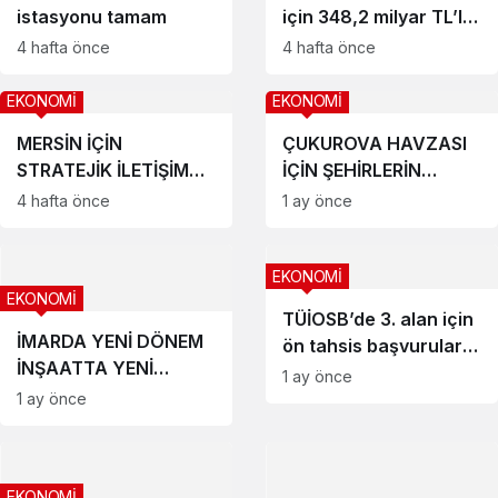
istasyonu tamam
için 348,2 milyar TL’lik
yatırım
4 hafta önce
4 hafta önce
EKONOMİ
EKONOMİ
MERSİN İÇİN
ÇUKUROVA HAVZASI
STRATEJİK İLETİŞİM
İÇİN ŞEHİRLERİN
VURGUSU
BİRBİRİYLE DEĞİL,
4 hafta önce
1 ay önce
BİRLİKTE YARIŞTIĞI
KALKINMA MODELİ
GELİŞTİRİLMELİ
EKONOMİ
EKONOMİ
TÜİOSB’de 3. alan için
İMARDA YENİ DÖNEM
ön tahsis başvuruları
İNŞAATTA YENİ
başladı
1 ay önce
DÜZEN
1 ay önce
EKONOMİ