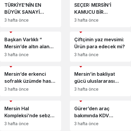
TÜRKİYE’NİN EN
SEÇER: MERSİN’İ
BÜYÜK SANAYİ
KAMUCU BİR
KURULUŞLARI
ANLAYIŞLA
3 hafta önce
3 hafta önce
ARASINDA 469,2
YÖNETİYORUZ
EKONOMİ
EKONOMİ
MİLYAR TL’LİK MERSİN
Başkan Varlıklı “
Çiftçinin yaz mevsimi:
İMZASI
Mersin’de altın alan
Ürün para edecek mi?
azaldı, satan arttı”
3 hafta önce
3 hafta önce
EKONOMİ
EKONOMİ
Mersin’de erkenci
Mersin’in bakliyat
sofralık üzümde hasat
gücü uluslararası
ve ihracat tarihleri
gündemde
3 hafta önce
3 hafta önce
belli oldu
EKONOMİ
EKONOMİ
Mersin Hal
Gürer’den araç
Kompleksi’nde sebze
bakımında KDV
fiyatları açıklandı
kaldırılsın teklifi
3 hafta önce
3 hafta önce