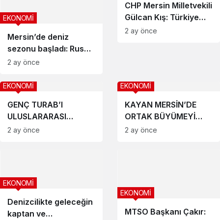
CHP Mersin Milletvekili
Gülcan Kış: Türkiye
EKONOMİ
Büyümeyi Unuttu
2 ay önce
Mersin’de deniz
sezonu başladı: Rus
uçuşlarının iptali bölge
2 ay önce
turizmini etkiledi
EKONOMİ
EKONOMİ
GENÇ TURAB’I
KAYAN MERSİN’DE
ULUSLARARASI
ORTAK BÜYÜMEYİ
VİZYONLA
DESTEKLEYEN BİR
2 ay önce
2 ay önce
BULUŞTURAN KURUCU
EKONOMİK MODEL
BAŞKAN MERVE
OLUŞTURULMALIDIR
TEPRETMEZ
GÖREVİNDEN AYRILDI
EKONOMİ
EKONOMİ
Denizcilikte geleceğin
MTSO Başkanı Çakır:
kaptan ve