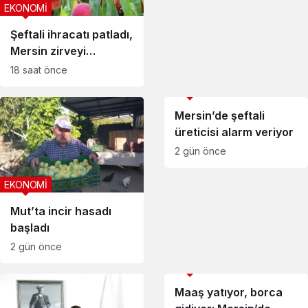
EKONOMİ
Şeftali ihracatı patladı,
Mersin zirveyi
bırakmadı
18 saat önce
EKONOMİ
Mersin’de şeftali
üreticisi alarm veriyor
2 gün önce
EKONOMİ
Mut’ta incir hasadı
başladı
2 gün önce
EKONOMİ
Maaş yatıyor, borca