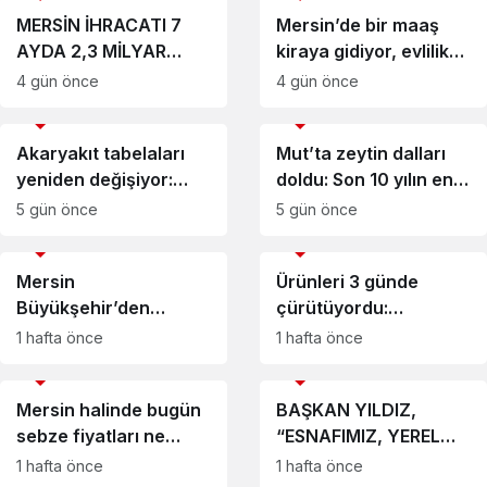
MERSİN İHRACATI 7
Mersin’de bir maaş
AYDA 2,3 MİLYAR
kiraya gidiyor, evlilik
DOLARI AŞTI
başka bahara kalıyor
4 gün önce
4 gün önce
EKONOMİ
EKONOMİ
Akaryakıt tabelaları
Mut’ta zeytin dalları
yeniden değişiyor:
doldu: Son 10 yılın en
LPG’ye zam yolda
yüksek verimi
5 gün önce
5 gün önce
bekleniyor
EKONOMİ
EKONOMİ
Mersin
Ürünleri 3 günde
Büyükşehir’den
çürütüyordu:
milyonluk destek
Mersin’de mücadele
1 hafta önce
1 hafta önce
başladı
EKONOMİ
EKONOMİ
Mersin halinde bugün
BAŞKAN YILDIZ,
sebze fiyatları ne
“ESNAFIMIZ, YEREL
kadar oldu?
EKONOMİNİN
1 hafta önce
1 hafta önce