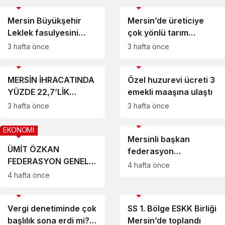
EKONOMİ
EKONOMİ
Mersin Büyükşehir
Mersin’de üreticiye
Leklek fasulyesini
çok yönlü tarım
canlandırmak için
desteği
3 hafta önce
3 hafta önce
desteğini sürdürüyor
EKONOMİ
EKONOMİ
MERSİN İHRACATINDA
Özel huzurevi ücreti 3
YÜZDE 22,7’LİK
emekli maaşına ulaştı
SIÇRAMA
3 hafta önce
3 hafta önce
EKONOMİ
EKONOMİ
Mersinli başkan
ÜMİT ÖZKAN
federasyon
FEDERASYON GENEL
yönetiminde
4 hafta önce
BAŞKAN YARDIMCISI
4 hafta önce
OLDU
EKONOMİ
EKONOMİ
Vergi denetiminde çok
SS 1. Bölge ESKK Birliği
başlılık sona erdi mi?
Mersin’de toplandı