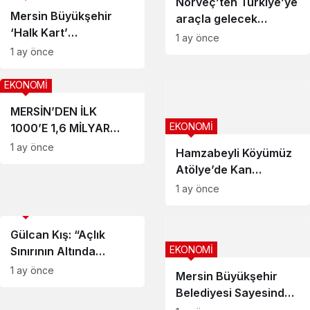
Norveç’ten Türkiye’ye
Mersin Büyükşehir
araçla gelecek
‘Halk Kart’
gurbetçilere sigorta
1 ay önce
Ödemelerini
uyarısı
1 ay önce
Hesaplara Yatırdı
EKONOMİ
MERSİN’DEN İLK
EKONOMİ
1000’E 1,6 MİLYAR
DOLARLIK İHRACAT
1 ay önce
Hamzabeyli Köyümüz
İMZASI
Atölye’de Kan
Portakalı Çikolatayla
1 ay önce
Buluştu
EKONOMİ
Gülcan Kış: “Açlık
EKONOMİ
Sınırının Altında
Ücretle Yaşam Olmaz”
1 ay önce
Mersin Büyükşehir
Belediyesi Sayesinde
Kendi İş Yerini Açtı