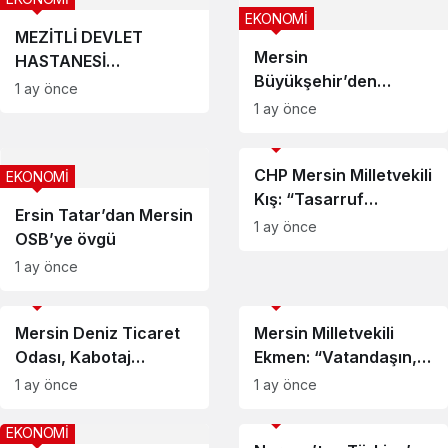
EKONOMİ
MEZİTLİ DEVLET
Mersin
HASTANESİ
Büyükşehir’den
TAMAMLANDI, AÇILIŞ
1 ay önce
Gülnarlı Üreticilere
İÇİN GERİ SAYIM
1 ay önce
Çok Yönlü Destek
BAŞLADI
EKONOMİ
CHP Mersin Milletvekili
EKONOMİ
Kış: “Tasarruf
Ersin Tatar’dan Mersin
vatandaşa, borç ve
1 ay önce
OSB’ye övgü
faiz Hazine’ye”
1 ay önce
EKONOMİ
EKONOMİ
Mersin Deniz Ticaret
Mersin Milletvekili
Odası, Kabotaj
Ekmen: “Vatandaşın,
Kanunu’nun 100. Yılını
esnafın, sokağın sesi
1 ay önce
1 ay önce
Coşkuyla Kutladı
olmalıyız”
EKONOMİ
EKONOMİ