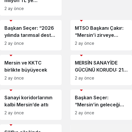
milyon TL’ye
çıkarılması
2 ay önce
işletmelerin nefes
EKONOMİ
EKONOMİ
almasını sağlayacak”
Başkan Seçer: “2026
MTSO Başkanı Çakır:
yılında tarımsal destek
“Mersin’i zirveye
bütçesini yüzde 71
taşıyan tüm
2 ay önce
2 ay önce
artırdık”
sanayicilerimizi
EKONOMİ
EKONOMİ
kutluyorum”
Mersin ve KKTC
MERSİN SANAYİDE
birlikte büyüyecek
GÜCÜNÜ KORUDU: 21
FİRMA İSO 500’DE
2 ay önce
2 ay önce
EKONOMİ
EKONOMİ
Sanayi koridorlarının
Başkan Seçer:
kalbi Mersin’de attı
“Mersin’in geleceği
kıymetli ve önemlidir”
2 ay önce
2 ay önce
EKONOMİ