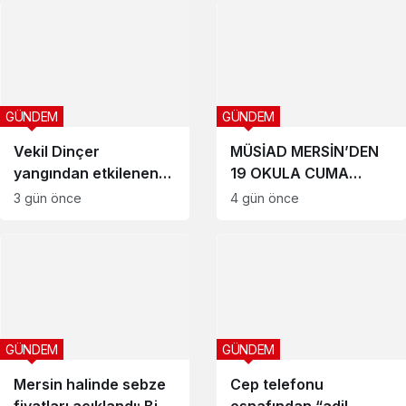
GÜNDEM
GÜNDEM
Vekil Dinçer
MÜSİAD MERSİN’DEN
yangından etkilenen
19 OKULA CUMA
bölgede
MESCİDİ
3 gün önce
4 gün önce
incelemelerde
bulundu
GÜNDEM
GÜNDEM
Mersin halinde sebze
Cep telefonu