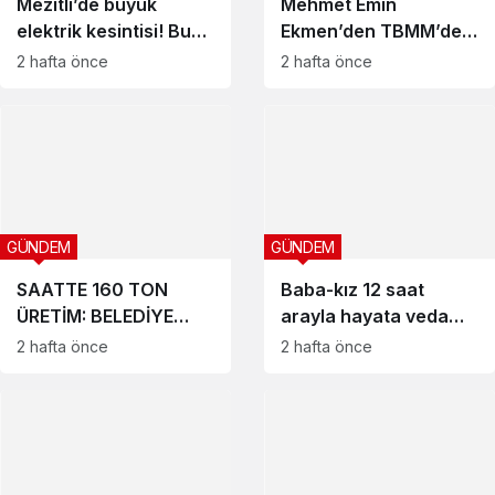
Mezitli’de büyük
Mehmet Emin
elektrik kesintisi! Bu
Ekmen’den TBMM’de
sokaklarda saatlerce
dikkat çeken Kıbrıs
2 hafta önce
2 hafta önce
sürecek
mesajı
GÜNDEM
GÜNDEM
SAATTE 160 TON
Baba-kız 12 saat
ÜRETİM: BELEDİYE
arayla hayata veda
KENDİ TESİSİYLE
etti
2 hafta önce
2 hafta önce
MALİYETTEN VE
ZAMANDAN
TASARRUF SAĞLADI