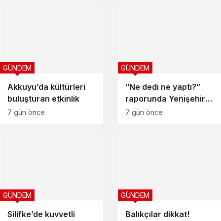
GÜNDEM
GÜNDEM
Akkuyu’da kültürleri
“Ne dedi ne yaptı?”
buluşturan etkinlik
raporunda Yenişehir
ilk sırada
7 gün önce
7 gün önce
GÜNDEM
GÜNDEM
Silifke’de kuvvetli
Balıkçılar dikkat!