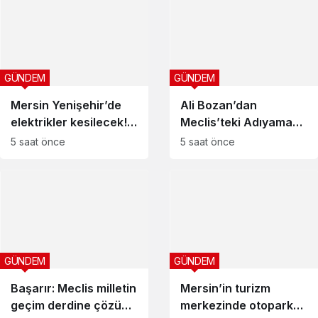
GÜNDEM
GÜNDEM
Mersin Yenişehir’de
Ali Bozan’dan
elektrikler kesilecek!
Meclis’teki Adıyaman
İşte sokak sokak
açıklamalarına tepki
5 saat önce
5 saat önce
kesinti programı
GÜNDEM
GÜNDEM
Başarır: Meclis milletin
Mersin’in turizm
geçim derdine çözüm
merkezinde otopark