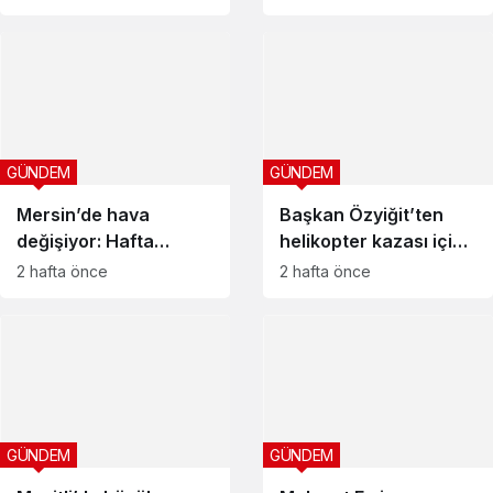
karşısında olacağız”
mesajı
GÜNDEM
GÜNDEM
Mersin’de hava
Başkan Özyiğit’ten
değişiyor: Hafta
helikopter kazası için
sonuna dikkat
başsağlığı mesajı
2 hafta önce
2 hafta önce
GÜNDEM
GÜNDEM