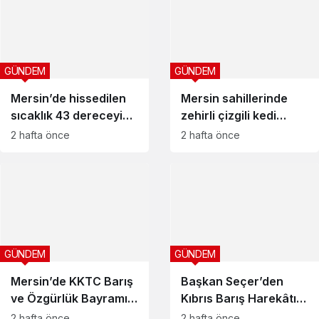
GÜNDEM
GÜNDEM
Mersin’de hissedilen
Mersin sahillerinde
sıcaklık 43 dereceyi
zehirli çizgili kedi
bulacak!
balığı uyarısı
2 hafta önce
2 hafta önce
GÜNDEM
GÜNDEM
Mersin’de KKTC Barış
Başkan Seçer’den
ve Özgürlük Bayramı
Kıbrıs Barış Harekâtı
törenle kutlandı
mesajı:
2 hafta önce
2 hafta önce