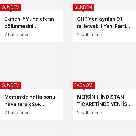
GÜNDEM
GÜNDEM
Ekmen: “Muhalefetin
CHP’den ayrılan 91
bölünmesini
milletvekili Yeni Parti’yi
istemezdik”
kurdu: Mersin’den iki
2 hafta önce
2 hafta önce
isim listede
GÜNDEM
EKONOMİ
Mersin’de hafta sonu
MERSİN-HİNDİSTAN
hava ters köşe
TİCARETİNDE YENİ İŞ
yapacak: 13 ilçede ne
BİRLİĞİ ARAYIŞI
2 hafta önce
2 hafta önce
bekleniyor?