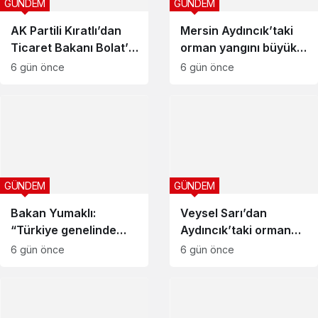
GÜNDEM
GÜNDEM
AK Partili Kıratlı’dan
Mersin Aydıncık’taki
Ticaret Bakanı Bolat’a
orman yangını büyük
üretici talepleri
ölçüde kontrol altına
6 gün önce
6 gün önce
alındı
GÜNDEM
GÜNDEM
Bakan Yumaklı:
Veysel Sarı’dan
“Türkiye genelinde
Aydıncık’taki orman
çıkan 169 yangından
yangını için geçmiş
6 gün önce
6 gün önce
163’ü kontrol altına
olsun mesajı
alındı”