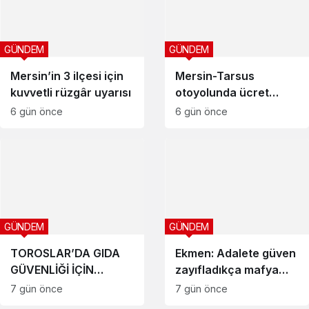
GÜNDEM
GÜNDEM
Mersin’in 3 ilçesi için
Mersin-Tarsus
kuvvetli rüzgâr uyarısı
otoyolunda ücret
tepkisi: Kocamaz
6 gün önce
6 gün önce
TBMM’den seslendi
GÜNDEM
GÜNDEM
TOROSLAR’DA GIDA
Ekmen: Adalete güven
GÜVENLİĞİ İÇİN
zayıfladıkça mafya
DENETİMLER SIKLAŞTI
güçleniyor
7 gün önce
7 gün önce