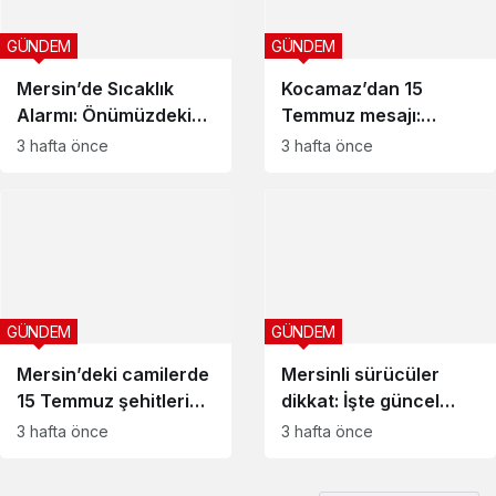
GÜNDEM
GÜNDEM
Mersin’de Sıcaklık
Kocamaz’dan 15
Alarmı: Önümüzdeki
Temmuz mesajı:
Ay Daha Da Artacak
Sonuna kadar
3 hafta önce
3 hafta önce
demokrasi, sonsuza
kadar Cumhuriyet
GÜNDEM
GÜNDEM
Mersin’deki camilerde
Mersinli sürücüler
15 Temmuz şehitleri
dikkat: İşte güncel
için mevlit okutuldu
pompa fiyatları
3 hafta önce
3 hafta önce