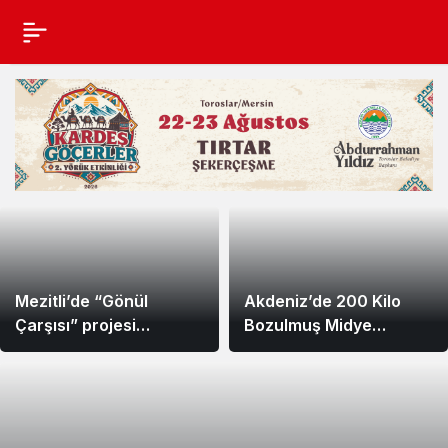
GÜNDEM
Haberleri
Mezitli’de “Gönül
Akdeniz’de 200 Kilo
Çarşısı” projesi
Bozulmuş Midye
çocukları camiyle
Dolması Ele Geçirildi
buluşturdu