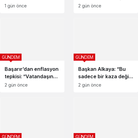
sonrası dikkat çağrısı
katıldı
1 gün önce
2 gün önce
GÜNDEM
GÜNDEM
Başarır’dan enflasyon
Başkan Alkaya: “Bu
tepkisi: “Vatandaşın
sadece bir kaza değil,
cebi virane”
ihmal zincirinin acı
2 gün önce
2 gün önce
sonucudur”
GÜNDEM
GÜNDEM