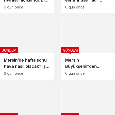
fiyatları açıklandı: Bir
esnafından “adil
üründe düşüş yaşandı
finansman” çağrısı
6 gün önce
6 gün önce
GÜNDEM
GÜNDEM
Mersin’de hafta sonu
Mersin
hava nasıl olacak? İşte
Büyükşehir’den
son tahmin
Aydıncık yangınına
6 gün önce
6 gün önce
yoğun müdahale