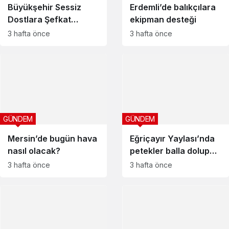
Büyükşehir Sessiz
Erdemli’de balıkçılara
Dostlara Şefkat
ekipman desteği
Yuvası Sunuyor
3 hafta önce
3 hafta önce
GÜNDEM
GÜNDEM
Mersin’de bugün hava
Eğriçayır Yaylası’nda
nasıl olacak?
petekler balla dolup
taştı
3 hafta önce
3 hafta önce