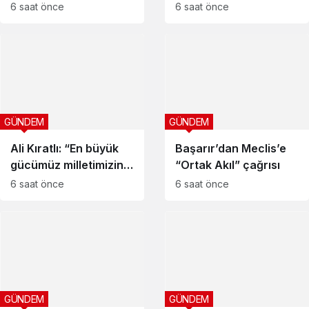
üretmeli
krizi
6 saat önce
6 saat önce
GÜNDEM
GÜNDEM
Ali Kıratlı: “En büyük
Başarır’dan Meclis’e
gücümüz milletimizin
“Ortak Akıl” çağrısı
birlik ruhudur”
6 saat önce
6 saat önce
GÜNDEM
GÜNDEM