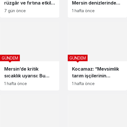
rüzgâr ve fırtına etkili
Mersin denizlerinde
oldu
fırtına etkili olacak
7 gün önce
1 hafta önce
GÜNDEM
GÜNDEM
Mersin’de kritik
Kocamaz: “Mevsimlik
sıcaklık uyarısı: Bu
tarım işçilerinin
saatlerde dışarı
sorunları görmezden
1 hafta önce
1 hafta önce
çıkmayın
gelinemez”