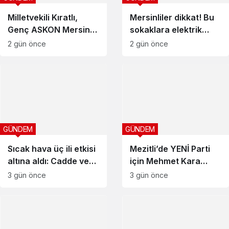
Milletvekili Kıratlı,
Mersinliler dikkat! Bu
Genç ASKON Mersin
sokaklara elektrik
heyetini ağırladı
verilemeyecek
2 gün önce
2 gün önce
GÜNDEM
GÜNDEM
Sıcak hava üç ili etkisi
Mezitli’de YENİ Parti
altına aldı: Cadde ve
için Mehmet Kara
parklar boş kaldı
beklentisi
3 gün önce
3 gün önce