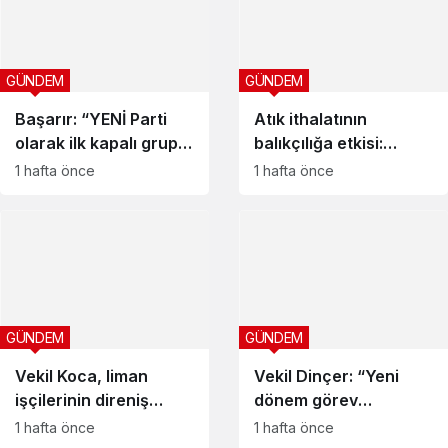
GÜNDEM
GÜNDEM
Başarır: “YENİ Parti
Atık ithalatının
olarak ilk kapalı grup
balıkçılığa etkisi:
toplantımızı
“Bilimsel izleme
1 hafta önce
1 hafta önce
gerçekleştirdik”
zorunlu”
GÜNDEM
GÜNDEM
Vekil Koca, liman
Vekil Dinçer: “Yeni
işçilerinin direniş
dönem görev
alanını ziyaret etti
dağılımını tamamladık”
1 hafta önce
1 hafta önce