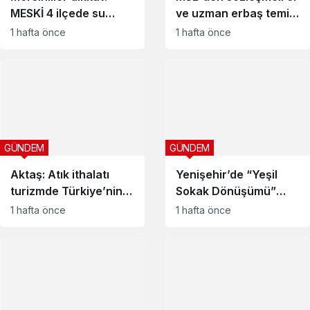
MESKİ 4 ilçede su
ve uzman erbaş temini
kesintisi yapılacağını
duyurusu
1 hafta önce
1 hafta önce
duyurdu
GÜNDEM
GÜNDEM
Aktaş: Atık ithalatı
Yenişehir’de “Yeşil
turizmde Türkiye’nin
Sokak Dönüşümü”
rekabet gücünü tehdit
başlıyor
1 hafta önce
1 hafta önce
ediyor