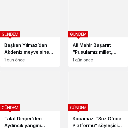
GÜNDEM
GÜNDEM
Başkan Yılmaz’dan
Ali Mahir Başarır:
Akdeniz meyve sineği
“Pusulamız millet,
uyarısı: “Üretici tek
rotamız iktidar”
1 gün önce
1 gün önce
başına mücadele
edemiyor”
GÜNDEM
GÜNDEM
Talat Dinçer’den
Kocamaz, “Söz O’nda
Aydıncık yangını
Platformu” söyleşisine