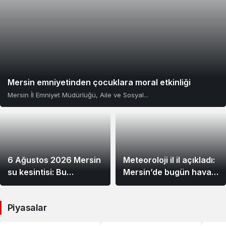
Mersin emniyetinden çocuklara moral etkinliği
Mersin İl Emniyet Müdürlüğü, Aile ve Sosyal...
6 Ağustos 2026 Mersin
Meteoroloji il il açıkladı:
su kesintisi: Bu
Mersin’de bugün hava
mahallelerde sular
nasıl olacak?
saatlerce akmayacak
Piyasalar