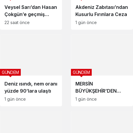
Veysel Sarı’dan Hasan
Akdeniz Zabıtası’ndan
Çokgün’e geçmiş
Kusurlu Fırınlara Ceza
olsun mesajı
22 saat önce
1 gün önce
GÜNDEM
GÜNDEM
Deniz ısındı, nem oranı
MERSİN
yüzde 90’lara ulaştı
BÜYÜKŞEHİR’DEN
SICAK YAZ
1 gün önce
1 gün önce
GÜNLERİNDE
SERİNLETEN LEZZET