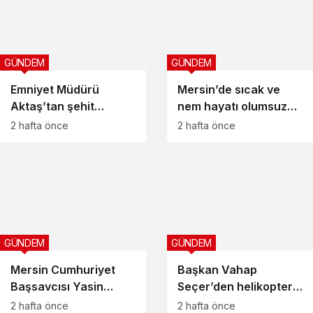
GÜNDEM
GÜNDEM
Emniyet Müdürü
Mersin’de sıcak ve
Aktaş’tan şehit
nem hayatı olumsuz
ailesine vefa
etkiliyor
2 hafta önce
2 hafta önce
GÜNDEM
GÜNDEM
Mersin Cumhuriyet
Başkan Vahap
Başsavcısı Yasin
Seçer’den helikopter
Emre: “Her türlü suçun
kazası için taziye
2 hafta önce
2 hafta önce