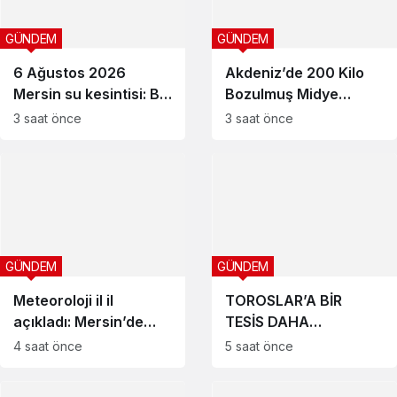
GÜNDEM
GÜNDEM
6 Ağustos 2026
Akdeniz’de 200 Kilo
Mersin su kesintisi: Bu
Bozulmuş Midye
mahallelerde sular
Dolması Ele Geçirildi
3 saat önce
3 saat önce
saatlerce akmayacak
GÜNDEM
GÜNDEM
Meteoroloji il il
TOROSLAR’A BİR
açıkladı: Mersin’de
TESİS DAHA
bugün hava nasıl
KAZANDIRILIYOR
4 saat önce
5 saat önce
olacak?