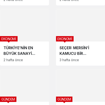
“Kahramanlarımızı
saygı ve minnetle
anıyoruz”
EKONOMİ
EKONOMİ
TÜRKİYE’NİN EN
SEÇER: MERSİN’İ
BÜYÜK SANAYİ
KAMUCU BİR
KURULUŞLARI
ANLAYIŞLA
2 hafta önce
3 hafta önce
ARASINDA 469,2
YÖNETİYORUZ
MİLYAR TL’LİK MERSİN
İMZASI
GÜNDEM
GÜNDEM