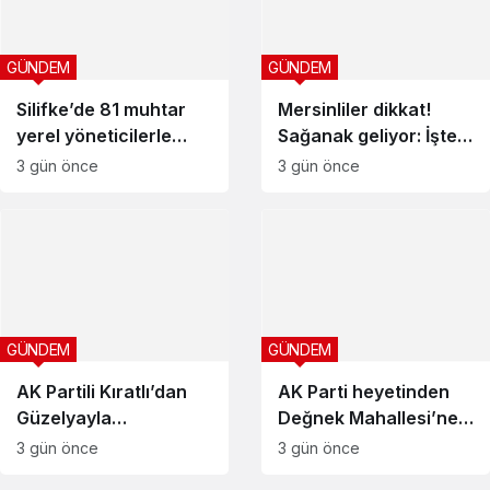
GÜNDEM
GÜNDEM
Silifke’de 81 muhtar
Mersinliler dikkat!
yerel yöneticilerle
Sağanak geliyor: İşte
buluştu
yağış beklenen
3 gün önce
3 gün önce
bölgeler
GÜNDEM
GÜNDEM
AK Partili Kıratlı’dan
AK Parti heyetinden
Güzelyayla
Değnek Mahallesi’ne
Mahallesi’ne ziyaret
ziyaret
3 gün önce
3 gün önce