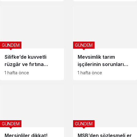
GÜNDEM
GÜNDEM
Silifke’de kuvvetli
Mevsimlik tarım
rüzgâr ve fırtına
işçilerinin sorunları
uyarısı
Meclis’te: Ekmen
1 hafta önce
1 hafta önce
çözüm yolunu açıkladı
GÜNDEM
GÜNDEM
Mersinliler dikkat!
MSB’den sözleşmeli er