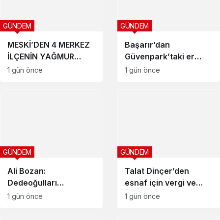
GÜNDEM
GÜNDEM
MESKİ’DEN 4 MERKEZ
Başarır’dan
İLÇENİN YAĞMUR
Güvenpark’taki er
SUYU ALTYAPISINA
gazileri ve şehit
1 gün önce
1 gün önce
GÜÇLÜ YATIRIM
ailelerine destek
GÜNDEM
GÜNDEM
Ali Bozan:
Talat Dinçer’den
Dedeoğulları
esnaf için vergi ve
katliamını
SGK yapılandırması
1 gün önce
1 gün önce
unutmayacağız
çağrısı