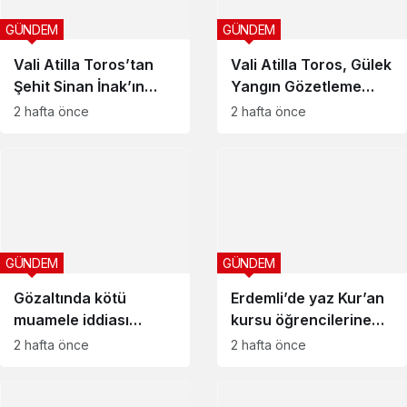
GÜNDEM
GÜNDEM
Vali Atilla Toros’tan
Vali Atilla Toros, Gülek
Şehit Sinan İnak’ın
Yangın Gözetleme
ailesine ziyaret
Kulesi’nde
2 hafta önce
2 hafta önce
incelemelerde
bulundu
GÜNDEM
GÜNDEM
Gözaltında kötü
Erdemli’de yaz Kur’an
muamele iddiası
kursu öğrencilerine
Mersin’i gündemine
sürpriz ziyaret
2 hafta önce
2 hafta önce
taşıdı