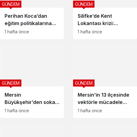
GÜNDEM
GÜNDEM
Perihan Koca’dan
Silifke’de Kent
eğitim politikalarına
Lokantası krizi:
tepki: “Devlet okulları
Ödemesini alamayan
1 hafta önce
1 hafta önce
kapatılırken özel
esnaf caddeye
okullar artıyor”
pankart astı
GÜNDEM
GÜNDEM
Mersin
Mersin’in 13 ilçesinde
Büyükşehir’den sokak
vektörle mücadele
hayvanlarına hayat
anlık izleniyor
1 hafta önce
1 hafta önce
veren operasyonlar