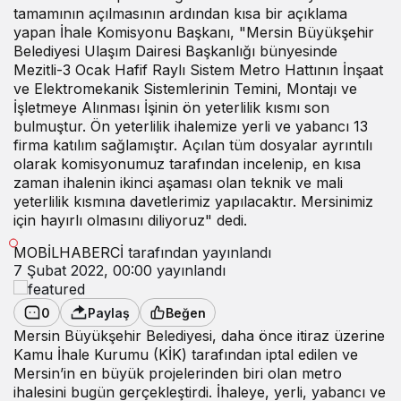
tamamının açılmasının ardından kısa bir açıklama
yapan İhale Komisyonu Başkanı, "Mersin Büyükşehir
Belediyesi Ulaşım Dairesi Başkanlığı bünyesinde
Mezitli-3 Ocak Hafif Raylı Sistem Metro Hattının İnşaat
ve Elektromekanik Sistemlerinin Temini, Montajı ve
İşletmeye Alınması İşinin ön yeterlilik kısmı son
bulmuştur. Ön yeterlilik ihalemize yerli ve yabancı 13
firma katılım sağlamıştır. Açılan tüm dosyalar ayrıntılı
olarak komisyonumuz tarafından incelenip, en kısa
zaman ihalenin ikinci aşaması olan teknik ve mali
yeterlilik kısmına davetlerimiz yapılacaktır. Mersinimiz
için hayırlı olmasını diliyoruz" dedi.
MOBİLHABERCİ
tarafından yayınlandı
7 Şubat 2022, 00:00
yayınlandı
0
Paylaş
Beğen
Mersin Büyükşehir Belediyesi, daha önce itiraz üzerine
Kamu İhale Kurumu (KİK) tarafından iptal edilen ve
Mersin’in en büyük projelerinden biri olan metro
ihalesini bugün gerçekleştirdi. İhaleye, yerli, yabancı ve