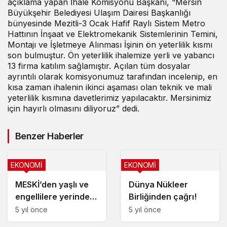
açıklama yapan İhale Komisyonu Başkanı, “Mersin
Büyükşehir Belediyesi Ulaşım Dairesi Başkanlığı
bünyesinde Mezitli-3 Ocak Hafif Raylı Sistem Metro
Hattının İnşaat ve Elektromekanik Sistemlerinin Temini,
Montajı ve İşletmeye Alınması İşinin ön yeterlilik kısmı
son bulmuştur. Ön yeterlilik ihalemize yerli ve yabancı
13 firma katılım sağlamıştır. Açılan tüm dosyalar
ayrıntılı olarak komisyonumuz tarafından incelenip, en
kısa zaman ihalenin ikinci aşaması olan teknik ve mali
yeterlilik kısmına davetlerimiz yapılacaktır. Mersinimiz
için hayırlı olmasını diliyoruz” dedi.
Benzer Haberler
EKONOMİ
EKONOMİ
MESKİ’den yaşlı ve
Dünya Nükleer
engellilere yerinde
Birliğinden çağrı!
abonelik hizmeti
5 yıl önce
5 yıl önce
EKONOMİ