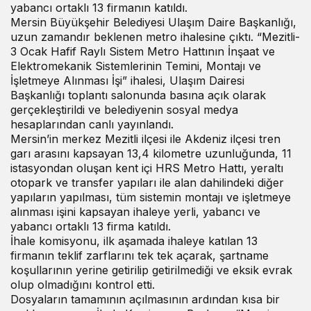
yabancı ortaklı 13 firmanın katıldı.
Mersin Büyükşehir Belediyesi Ulaşım Daire Başkanlığı,
uzun zamandır beklenen metro ihalesine çıktı. “Mezitli-
3 Ocak Hafif Raylı Sistem Metro Hattının İnşaat ve
Elektromekanik Sistemlerinin Temini, Montajı ve
İşletmeye Alınması İşi” ihalesi, Ulaşım Dairesi
Başkanlığı toplantı salonunda basına açık olarak
gerçekleştirildi ve belediyenin sosyal medya
hesaplarından canlı yayınlandı.
Mersin’in merkez Mezitli ilçesi ile Akdeniz ilçesi tren
garı arasını kapsayan 13,4 kilometre uzunluğunda, 11
istasyondan oluşan kent içi HRS Metro Hattı, yeraltı
otopark ve transfer yapıları ile alan dahilindeki diğer
yapıların yapılması, tüm sistemin montajı ve işletmeye
alınması işini kapsayan ihaleye yerli, yabancı ve
yabancı ortaklı 13 firma katıldı.
İhale komisyonu, ilk aşamada ihaleye katılan 13
firmanın teklif zarflarını tek tek açarak, şartname
koşullarının yerine getirilip getirilmediği ve eksik evrak
olup olmadığını kontrol etti.
Dosyaların tamamının açılmasının ardından kısa bir