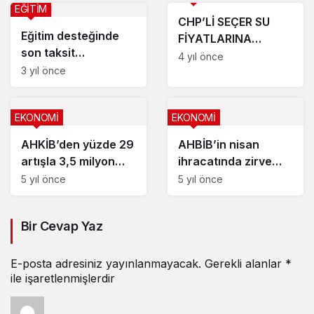
EĞİTİM
CHP’Lİ SEÇER SU
Eğitim desteğinde
FİYATLARINA
son taksit
BİNDİRMEK İSTEDİ,
4 yıl önce
öğrencilerin
3 yıl önce
CUMHUR İTTİFAKI
hesabına yatırıldı
GEÇİT VERMEDİ
EKONOMİ
EKONOMİ
AHKİB’den yüzde 29
AHBİB’in nisan
artışla 3,5 milyon
ihracatında zirve
dolarlık ihracat
nohutun
5 yıl önce
5 yıl önce
Bir Cevap Yaz
E-posta adresiniz yayınlanmayacak.
Gerekli alanlar
*
ile işaretlenmişlerdir