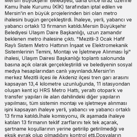
Mersin Büyükşehir Belediyesi, daha önce itiraz üzerine
Kamu İhale Kurumu (KİK) tarafından iptal edilen ve
Mersin'in en büyük projelerinden biri olan metro
ihalesini bugün gerçekleştirdi. İhaleye, yerli, yabancı ve
yabancı ortaklı 13 firmanın katıldı.Mersin Büyükşehir
Belediyesi Ulaşım Daire Başkanlığı, uzun zamandır
beklenen metro ihalesine çıktı. "Mezitli-3 Ocak Hafif
Raylı Sistem Metro Hattının İnşaat ve Elektromekanik
Sistemlerinin Temini, Montajı ve İşletmeye Alınması İşi"
ihalesi, Ulaşım Dairesi Başkanlığı toplantı salonunda
basına açık olarak gerçekleştirildi ve belediyenin sosyal
medya hesaplarından canlı yayınlandı.Mersin'in
merkez Mezitli ilçesi ile Akdeniz ilçesi tren garı arasını
kapsayan 13,4 kilometre uzunluğunda, 11 istasyondan
oluşan kent içi HRS Metro Hattı, yeraltı otopark ve
transfer yapıları ile alan dahilindeki diğer yapıların
yapılması, tüm sistemin montajı ve işletmeye alınması
işini kapsayan ihaleye yerli, yabancı ve yabancı ortaklı
13 firma katıldı.İhale komisyonu, ilk aşamada ihaleye
katılan 13 firmanın teklif zarflarını tek tek açarak,
şartname koşullarının yerine getirilip getirilmediği ve
eksik evrak olup olmadığını kontrol etti.Dosyaların