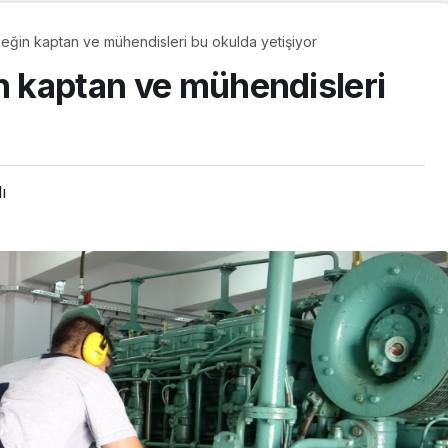
ceğin kaptan ve mühendisleri bu okulda yetişiyor
in kaptan ve mühendisleri
ı
GÜNDEM
Başkan Vekili Beşikci,
Gündoğdu
Mahallesi’nde
NU AÇTI
Vatandaşlarla Buluştu