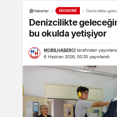
EKONOMİ
Haberler
Denizcilikte gele
Denizcilikte geleceğ
bu okulda yetişiyor
MOBİLHABERCİ
tarafından yayınland
6 Haziran 2026, 00:35
yayınlandı
SPOR
MSK SEZO