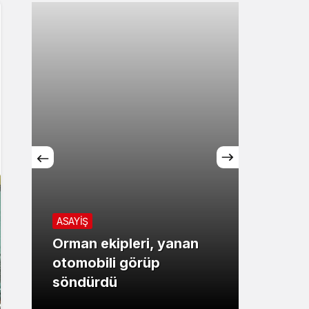
ASAYİŞ
ASAYİŞ
Orman ekipleri, yanan
Mersi
otomobili görüp
geçit 
söndürdü
tutuk