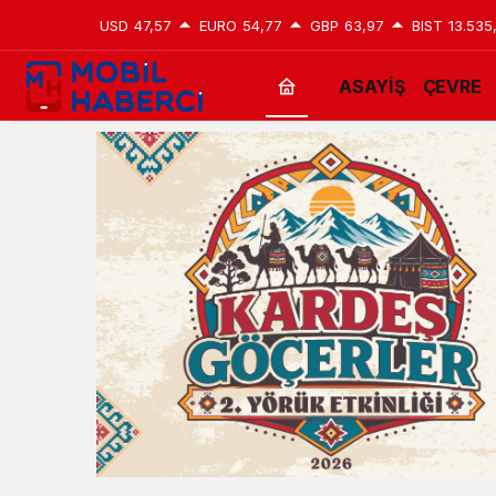
USD
47,57
EURO
54,77
GBP
63,97
BIST
13.535
ASAYİŞ
ÇEVRE