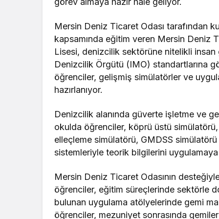
görev almaya hazır hale geliyor.
Mersin Deniz Ticaret Odası tarafından kur
kapsamında eğitim veren Mersin Deniz Ti
Lisesi, denizcilik sektörüne nitelikli in
Denizcilik Örgütü (IMO) standartlarına g
öğrenciler, gelişmiş simülatörler ve uygu
hazırlanıyor.
Denizcilik alanında güverte işletme ve ge
okulda öğrenciler, köprü üstü simülatörü,
elleçleme simülatörü, GMDSS simülatörü v
sistemleriyle teorik bilgilerini uygulamay
Mersin Deniz Ticaret Odasının desteğiyle 
öğrenciler, eğitim süreçlerinde sektörle
bulunan uygulama atölyelerinde gemi maki
öğrenciler, mezuniyet sonrasında gemiler