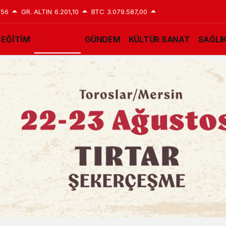
,56
GR. ALTIN
6.201,10
BTC
3.079.587,00
EĞİTİM
EKONOMİ
GÜNDEM
KÜLTÜR SANAT
SAĞLI