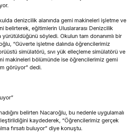
yor.
lda denizcilik alanında gemi makineleri işletme ve
i belirterek, eğitimlerin Uluslararası Denizcilik
a yürütüldüğünü söyledi. Okulun tam donanımlı bir
ğlu, “Güverte işletme dalında öğrencilerimiz
rüüstü simülatörü, sıvı yük elleçleme simülatörü ve
mi makineleri bölümünde ise öğrencilerimiz gemi
im görüyor” dedi.
luyor”
amadığını belirten Nacaroğlu, bu nedenle uygulamalı
ekleştirildiğini kaydederek, “Öğrencilerimiz gerçek
lma fırsatı buluyor” diye konuştu.