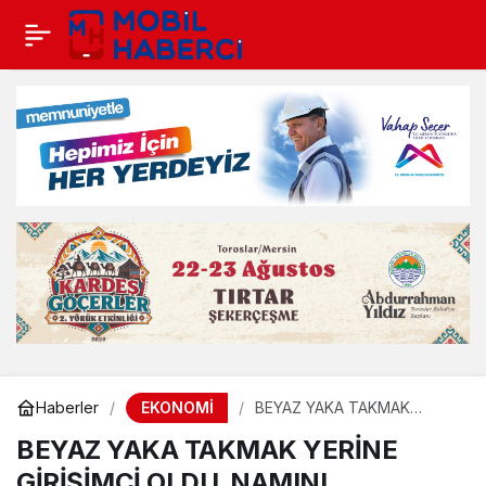
EKONOMİ
Haberler
BEYAZ YAKA TAKMAK
YERİNE GİRİŞİMCİ OLDU,
BEYAZ YAKA TAKMAK YERİNE
NAMINI TÜRKİYE’YE
DUYURDU
GİRİŞİMCİ OLDU, NAMINI