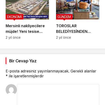
EKONOMİ
GÜNDEM
Mersinli nakliyecilere
TOROSLAR
müjde! Yeni tesise
BELEDİYESİNDEN
kavuşma vakti
FIRINLARA RAMAZAN
2 yıl önce
2 yıl önce
DENETİMİ
Bir Cevap Yaz
E-posta adresiniz yayınlanmayacak.
Gerekli alanlar
*
ile işaretlenmişlerdir