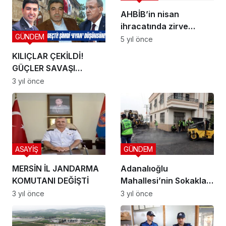
AHBİB’in nisan
ihracatında zirve
GÜNDEM
nohutun
5 yıl önce
KILIÇLAR ÇEKİLDİ!
GÜÇLER SAVAŞI
DEVAM
3 yıl önce
EDECEK… OLCAY TOK
İSTİFA ETMEKTEN
VAZGEÇTİ! ŞİMDİ
‘UYAN’ DÜŞÜNSÜN!
ASAYİŞ
GÜNDEM
MERSİN İL JANDARMA
Adanalıoğlu
KOMUTANI DEĞİŞTİ
Mahallesi’nin Sokakları
Yenileniyor
3 yıl önce
3 yıl önce