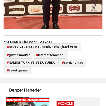
HABERLE ILGILI DAHA FAZLASI
#
BEYAZ YAKA TAKMAK YERİNE GİRİŞİMCİ OLDU
#
gurme market
#
internet fenomeni
#
NAMINI TÜRKİYE’YE DUYURDU
#
serdar omaç
#
sevet gurme
Benzer Haberler
EKONOMİ