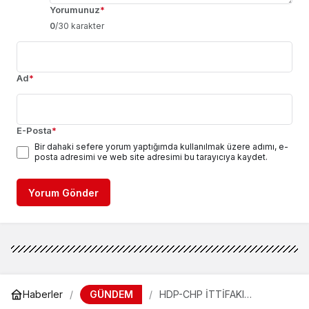
Yorumunuz
*
0
/30 karakter
Ad
*
E-Posta
*
Bir dahaki sefere yorum yaptığımda kullanılmak üzere adımı, e-
posta adresimi ve web site adresimi bu tarayıcıya kaydet.
Yorum Gönder
GÜNDEM
Haberler
HDP-CHP İTTİFAKI
AKDENİZ’E HİZMETE