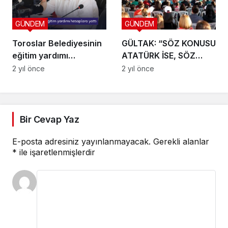
GÜNDEM
GÜNDEM
Toroslar Belediyesinin
GÜLTAK: “SÖZ KONUSU
eğitim yardımı
ATATÜRK İSE, SÖZ
hesaplara yattı
KONUSU CUMHURİYET
2 yıl önce
2 yıl önce
VE DEVLET İSE BİZ
ORADA DURURUZ”
Bir Cevap Yaz
E-posta adresiniz yayınlanmayacak.
Gerekli alanlar
*
ile işaretlenmişlerdir