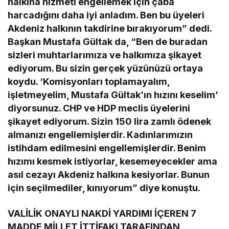
halkına hizmeti engellemek için çaba
harcadığını daha iyi anladım. Ben bu üyeleri
Akdeniz halkının takdirine bırakıyorum” dedi.
Başkan Mustafa Gültak da, “Ben de buradan
sizleri muhtarlarımıza ve halkımıza şikayet
ediyorum. Bu sizin gerçek yüzünüzü ortaya
koydu. ‘Komisyonları toplamayalım,
işletmeyelim, Mustafa Gültak’ın hızını keselim’
diyorsunuz. CHP ve HDP meclis üyelerini
şikayet ediyorum. Sizin 150 lira zamlı ödenek
almanızı engellemişlerdir. Kadınlarımızın
istihdam edilmesini engellemişlerdir. Benim
hızımı kesmek istiyorlar, kesemeyecekler ama
asıl cezayı Akdeniz halkına kesiyorlar. Bunun
için seçilmediler, kınıyorum” diye konuştu.
VALİLİK ONAYLI NAKDİ YARDIMI İÇEREN 7
MADDE MİLLET İTTİFAKI TARAFINDAN