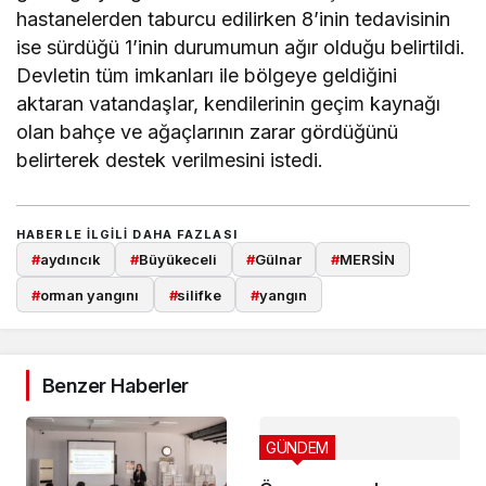
hastanelerden taburcu edilirken 8’inin tedavisinin
ise sürdüğü 1’inin durumumun ağır olduğu belirtildi.
Devletin tüm imkanları ile bölgeye geldiğini
aktaran vatandaşlar, kendilerinin geçim kaynağı
olan bahçe ve ağaçlarının zarar gördüğünü
belirterek destek verilmesini istedi.
HABERLE ILGILI DAHA FAZLASI
#
aydıncık
#
Büyükeceli
#
Gülnar
#
MERSİN
#
orman yangını
#
silifke
#
yangın
Benzer Haberler
GÜNDEM