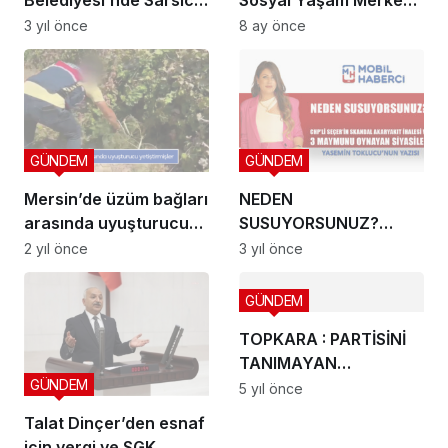
Skandal! İki Daire
Aşhane ve Uzuncaburç
3 yıl önce
8 ay önce
Başkanı Görevden
Arkeoköy Projeleri
Alındı
Hizmete Girdi
GÜNDEM
GÜNDEM
Mersin’de üzüm bağları
NEDEN
arasında uyuşturucu
SUSUYORSUNUZ?…
yetiştirmişler
2 yıl önce
3 yıl önce
GÜNDEM
TOPKARA : PARTİSİNİ
TANIMAYAN
GÜNDEM
SİYASETÇİNİN EGOSU
5 yıl önce
TAVAN YAPMIŞTIR
Talat Dinçer’den esnaf
için vergi ve SGK