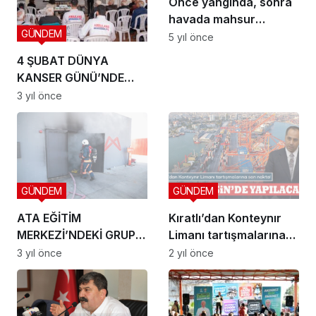
Önce yangında, sonra
havada mahsur
GÜNDEM
kaldılar!
5 yıl önce
4 ŞUBAT DÜNYA
KANSER GÜNÜ’NDE
EMEKLİLERE EĞİTİM
3 yıl önce
GÜNDEM
GÜNDEM
ATA EĞİTİM
Kıratlı’dan Konteynır
MERKEZİ’NDEKİ GRUP
Limanı tartışmalarına
AMİRİ VE ÇAVUŞLARA
son nokta! Liman
3 yıl önce
2 yıl önce
UYGULAMALI
Mersin’e de kurulacak
PROGRAM