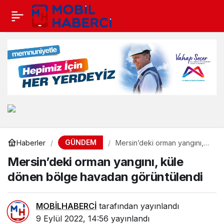
GÜNDEM
Haberler
Mersin’deki orman yangını,
küle dönen bölge havadan
Mersin’deki orman yangını, küle
görüntülendi
dönen bölge havadan görüntülendi
MOBİLHABERCİ
tarafından yayınlandı
9 Eylül 2022, 14:56
yayınlandı