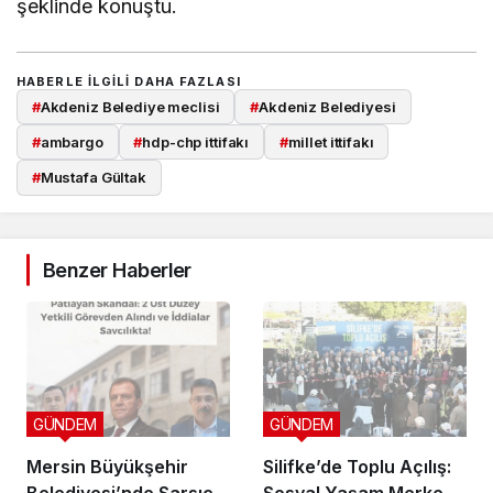
şeklinde konuştu.
HABERLE ILGILI DAHA FAZLASI
#
Akdeniz Belediye meclisi
#
Akdeniz Belediyesi
#
ambargo
#
hdp-chp ittifakı
#
millet ittifakı
#
Mustafa Gültak
Benzer Haberler
GÜNDEM
GÜNDEM
Mersin Büyükşehir
Silifke’de Toplu Açılış:
Belediyesi’nde Sarsıcı
Sosyal Yaşam Merkezi,