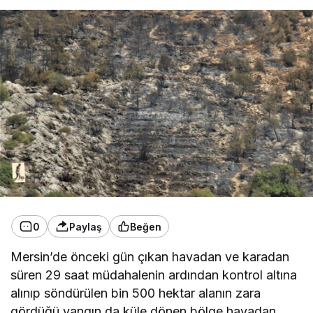
0
Paylaş
Beğen
Mersin’de önceki gün çıkan havadan ve karadan
süren 29 saat müdahalenin ardından kontrol altına
alınıp söndürülen bin 500 hektar alanın zara
gördüğü yangın da küle dönen bölge havadan