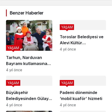
Benzer Haberler
YAŞAM
Toroslar Belediyesi ve
Alevi Kültür
YAŞAM
Derneklerinden
4 yıl önce
cemevinde aşure
Tarhun, Narduvan
etkinliği
Bayramı kutlamasına
katıldı
4 yıl önce
YAŞAM
YAŞAM
Büyükşehir
Pademi döneminde
Belediyesinden Gülay
‘mobil kuaför’ hizmeti
teyzeye yardım eli
4 yıl önce
4 yıl önce