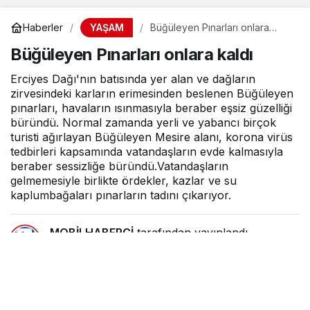
YAŞAM
Haberler
Büğüleyen Pınarları onlara
kaldı
Büğüleyen Pınarları onlara kaldı
Erciyes Dağı'nın batısında yer alan ve dağların
zirvesindeki karların erimesinden beslenen Büğüleyen
pınarları, havaların ısınmasıyla beraber eşsiz güzelliği
büründü. Normal zamanda yerli ve yabancı birçok
turisti ağırlayan Büğüleyen Mesire alanı, korona virüs
tedbirleri kapsamında vatandaşların evde kalmasıyla
beraber sessizliğe büründü.Vatandaşların
gelmemesiyle birlikte ördekler, kazlar ve su
kaplumbağaları pınarların tadını çıkarıyor.
MOBİLHABERCİ
tarafından yayınlandı
7 Şubat 2022, 09:58
yayınlandı