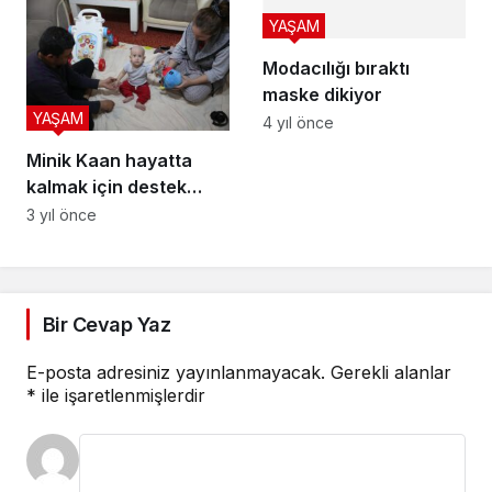
YAŞAM
Modacılığı bıraktı
maske dikiyor
YAŞAM
4 yıl önce
Minik Kaan hayatta
kalmak için destek
bekliyor
3 yıl önce
Bir Cevap Yaz
E-posta adresiniz yayınlanmayacak.
Gerekli alanlar
*
ile işaretlenmişlerdir