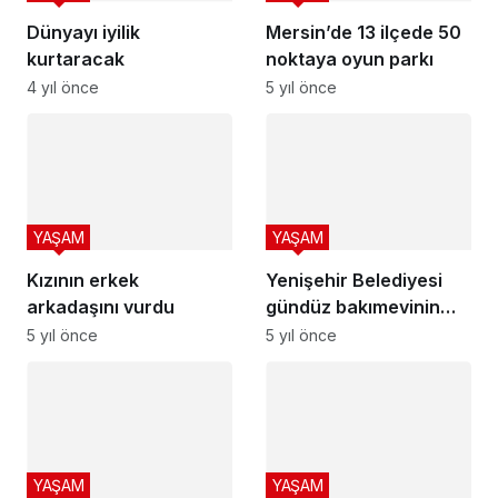
Dünyayı iyilik
Mersin’de 13 ilçede 50
kurtaracak
noktaya oyun parkı
4 yıl önce
5 yıl önce
YAŞAM
YAŞAM
Kızının erkek
Yenişehir Belediyesi
arkadaşını vurdu
gündüz bakımevinin
temelini attı
5 yıl önce
5 yıl önce
YAŞAM
YAŞAM