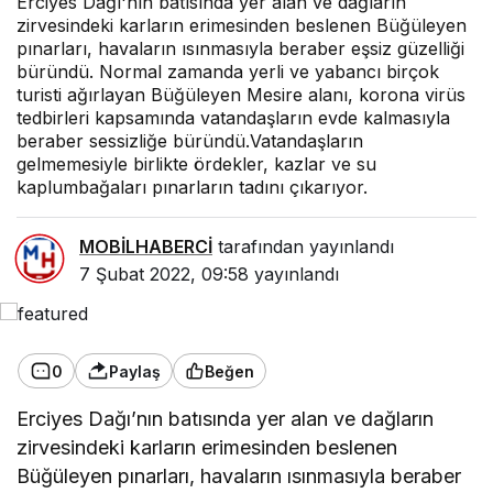
Erciyes Dağı'nın batısında yer alan ve dağların
zirvesindeki karların erimesinden beslenen Büğüleyen
pınarları, havaların ısınmasıyla beraber eşsiz güzelliği
büründü. Normal zamanda yerli ve yabancı birçok
turisti ağırlayan Büğüleyen Mesire alanı, korona virüs
tedbirleri kapsamında vatandaşların evde kalmasıyla
beraber sessizliğe büründü.Vatandaşların
gelmemesiyle birlikte ördekler, kazlar ve su
kaplumbağaları pınarların tadını çıkarıyor.
MOBİLHABERCİ
tarafından yayınlandı
7 Şubat 2022, 09:58
yayınlandı
0
Paylaş
Beğen
Erciyes Dağı’nın batısında yer alan ve dağların
zirvesindeki karların erimesinden beslenen
Büğüleyen pınarları, havaların ısınmasıyla beraber