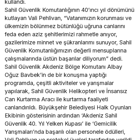
kullandı.
Sahil Güvenlik Komutanlığının 40’ıncı yıl dönümünü
kutlayan Vali Pehlivan, “Vatanımızın korunması ve
ülkemizin bölünmez bütünlüğü uğruna canlarını
feda eden aziz şehitlerimizi rahmetle anıyor,
gazilerimize minnet ve şükranlarımı sunuyor, Sahil
Güvenlik Komutanlığımızın değerli mensuplarına
çalışmalarında üstün başarılar diliyorum” dedi.
Sahil Güvenlik Akdeniz Bölge Komutanı Albay
Oğuz Bavbek’in de bir konuşma yaptığı
programda, çeşitli aktiviteler ve yarışmalar
yapılarak, Sahil Güvenlik Helikopteri ve İnsansız
Can Kurtarma Aracı ile kurtarma faaliyeti
canlandırıldı. Büyükşehir Belediyesi Halk Oyunları
Ekibinin gösterisinin ardından ‘Akdeniz Sahil
Güvenlik 40. Yıl Yelken Kupası’ ile ‘Gemicilik
Yarışmaları’nda başarılı olan personele ödülleri,
Vali Pehlivan ve protokol üyeleri tarafından verildi.