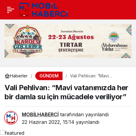
GÜNDEM
Haberler
Vali Pehlivan: “Mavi
vatanımızda her bir damla su
Vali Pehlivan: “Mavi vatanımızda her
için mücadele veriliyor”
bir damla su için mücadele veriliyor”
MOBİLHABERCİ
tarafından yayınlandı
22 Haziran 2022, 15:14
yayınlandı