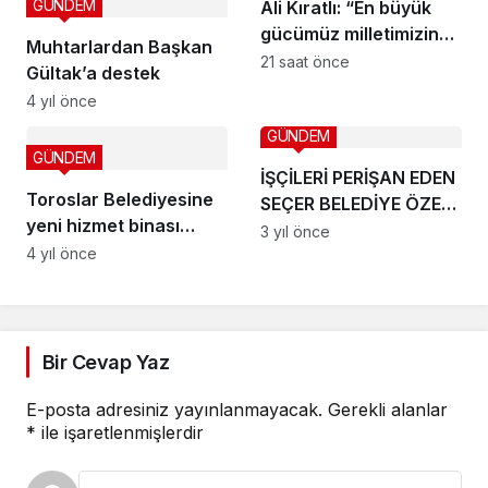
HAYATA GEÇİRECEĞİZ”
GÜNDEM
Ali Kıratlı: “En büyük
gücümüz milletimizin
Muhtarlardan Başkan
birlik ruhudur”
21 saat önce
Gültak’a destek
4 yıl önce
GÜNDEM
GÜNDEM
İŞÇİLERİ PERİŞAN EDEN
Toroslar Belediyesine
SEÇER BELEDİYE ÖZEL
yeni hizmet binası
KALEMİNE İŞÇİ
3 yıl önce
yapılacak
4 yıl önce
DOLDURMUŞ!
Bir Cevap Yaz
E-posta adresiniz yayınlanmayacak.
Gerekli alanlar
*
ile işaretlenmişlerdir