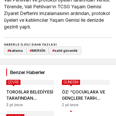
Törende, Vali Pehlivan’ın TCSG Yaşam Gemisi
Ziyaret Defterini imzalamasının ardından, protokol
üyeleri ve katılımcılar Yaşam Gemisi ile denizde
gezinti yaptı.
HABERLE ILGILI DAHA FAZLASI
#
kutlama
#
MERSİN
#
sahil güvenlik
Benzer Haberler
ÇEVRE
GÜNDEM
TOROSLAR BELEDİYESİ
ÖZ: “ÇOCUKLARA VE
TARAFINDAN
GENÇLERE TARİH
AĞAÇLARA KIŞ BAKIMI
BİLİNCİNİ AŞILAYACAK
3 yıl önce
2 yıl önce
GÜNDEM
DİJİTAL MÜZELERİ