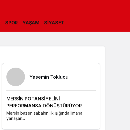
K
SPOR
YAŞAM
SİYASET
Yazarlarımız
Yasemin Toklucu
MERSİN POTANSİYELİNİ
Nihal E
PERFORMANSA DÖNÜŞTÜRÜYOR
Ördek: “
Mersin bazen sabahın ilk ışığında limana
Ramazan ay
yanaşan...
okul...