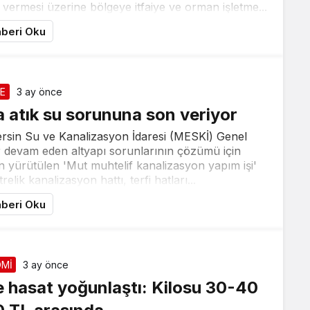
i vermesi üzerine bölgeye itfaiye ve orman işletme...
beri Oku
E
3 ay önce
 atık su sorununa son veriyor
ersin Su ve Kanalizasyon İdaresi (MESKİ) Genel
r devam eden altyapı sorunlarının çözümü için
n yürütülen 'Mut muhtelif kanalizasyon yapım işi'
lik kanalizasyon hattı, terfi hatları...
beri Oku
Mİ
3 ay önce
te hasat yoğunlaştı: Kilosu 30-40