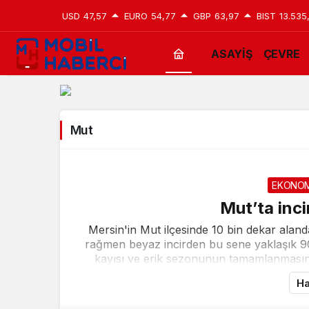
USD
47,57
EURO
54,77
GBP
63,97
BIST
13.535
ASAYİŞ
ÇEVRE
Mut
Haberleri
Mut
EKONOM
Mut’ta inci
Mersin'in Mut ilçesinde 10 bin dekar aland
rağmen beyaz incirden bu sene yaklaşık 90 b
kayısı ve erik sezonunun tamamlanmasını
Ha