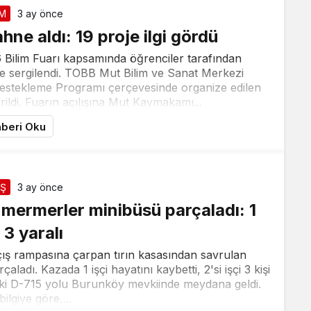
İM
3 ay önce
hne aldı: 19 proje ilgi gördü
 Bilim Fuarı kapsamında öğrenciler tarafından
le sergilendi. TOBB Mut Bilim ve Sanat Merkezi
estekleme Programı çerçevesinde organize edilen
rildi. Fuarın açılışına Mut Kaymakamı...
beri Oku
İŞ
3 ay önce
n mermerler minibüsü parçaladı: 1
 3 yaralı
çış rampasına çarpan tırın kasasından savrulan
ladı. Kazada 1 işçi hayatını kaybetti, 2'si işçi 3 kişi
ki D-715 yolu Burunköy mevkiinde meydana geldi.
ilgiye göre,...