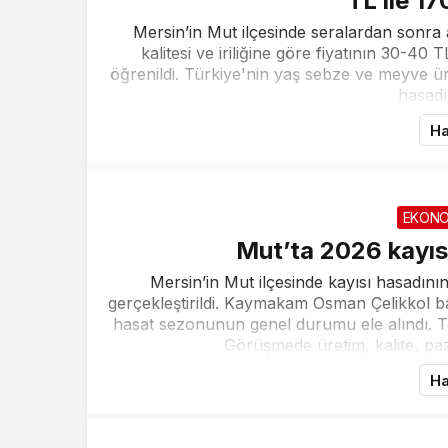
TL ile 1
Mersin’in Mut ilçesinde seralardan sonra
kalitesi ve iriliğine göre fiyatının 30-4
öğrenildi. Türkiye'nin yaş sebze ve meyve üre
hasadı 
Ha
EKONO
Mut’ta 2026 kayısı
Mersin’in Mut ilçesinde kayısı hasadının
gerçekleştirildi. Kaymakam Osman Çelikkol ba
hasat sezonunun genel durumu ele alındı. Toplan
Görüşmede üretim, kalite, paza
Ha