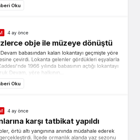
beri Oku
M
4 ay önce
zlerce obje ile müzeye dönüştü
k Devam babasından kalan lokantayı geçmişte yöre
zesine çevirdi. Lokanta gelenler gördükleri eşyalarla
Caddesi'nde 1966 yılında babasının açtığı lokantayı
ruk Devam, yöre halkının...
beri Oku
İM
4 ay önce
arına karşı tatbikat yapıldı
ipler, örtü altı yangınına anında müdahale ederek
gerçekleştirdi. İlçede ormanlık alanda yaz sezonu