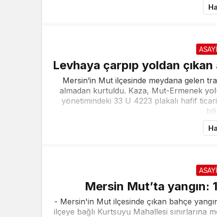
Ha
ASAY
Levhaya çarpıp yoldan çıkan 
Mersin’in Mut ilçesinde meydana gelen tra
almadan kurtuldu. Kaza, Mut-Ermenek yolu
yönetimindeki 33 U 4223 plakalı hafif tica
bil
Ha
ASAY
Mersin Mut’ta yangın: 
- Mersin'in Mut ilçesinde çıkan bahçe yangı
ilçeye bağlı Kurtsuyu Mahallesi sınırlarına 