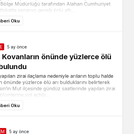
n Bölge Müdürlüğü tarafından Alahan Cumhuriyet
ikatta senaryo gereği örtü altı...
beri Oku
E
5 ay önce
ı: Kovanların önünde yüzlerce ölü
 bulundu
apılan zirai ilaçlama nedeniyle arıların toplu halde
rın önünde yüzlerce ölü arı bulduklarını belirterek
sin’in Mut ilçesinde gündüz saatlerinde yapılan zirai
ölümlerine yol açtığı...
beri Oku
EM
5 ay önce