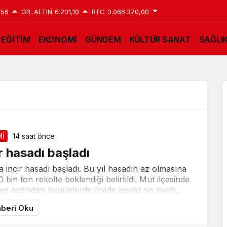
,56
GR. ALTIN
6.201,10
BTC
3.066.370,00
EĞİTİM
EKONOMİ
GÜNDEM
KÜLTÜR SANAT
SAĞLI
İ
14 saat önce
r hasadı başladı
a incir hasadı başladı. Bu yıl hasadın az olmasına
in ton rekolte beklendiği belirtildi. Mut ilçesinde
n ardından bugünlerde ilçede beyaz ve siyah...
beri Oku