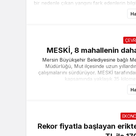
bir nedenle çıkan yangını fark edenlerin bilg
Ha
ÇEVR
MESKİ, 8 mahallenin daha
Mersin Büyükşehir Belediyesine bağlı M
Müdürlüğü, Mut ilçesinde uzun yıllardı
çalışmalarını sürdürüyor. MESKİ tarafında
kapsamında yaklaşık 35 kilometre
Ha
EKONO
Rekor fiyatla başlayan erik