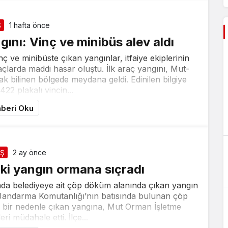
Ş
1 hafta önce
ını: Vinç ve minibüs alev aldı
nç ve minibüste çıkan yangınlar, itfaiye ekiplerinin
çlarda maddi hasar oluştu. İlk araç yangını, Mut-
ak bilinen bölgede meydana geldi. Edinilen bilgiye
22 plakalı vincin...
beri Oku
İŞ
2 ay önce
i yangın ormana sıçradı
ında belediyeye ait çöp döküm alanında çıkan yangın
 Jandarma Komutanlığı’nın batısında bulunan çöp
bir nedenle çıkan yangına, Mut Orman İşletme
i müdahale etti. İlçe...