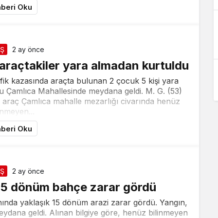
beri Oku
İŞ
2 ay önce
araçtakiler yara almadan kurtuldu
fik kazasında araçta bulunan 2 çocuk 5 kişi yara
 Çamlıca Mahallesinde meydana geldi. M. G. (53)
ri araç Çamlıca mahalle mezarlığı civarında henüz
inmeyen...
beri Oku
İŞ
2 ay önce
15 dönüm bahçe zarar gördü
nında yaklaşık 15 dönüm arazi zarar gördü. Yangın,
meydana geldi. Alınan bilgiye göre, henüz bilinmeyen