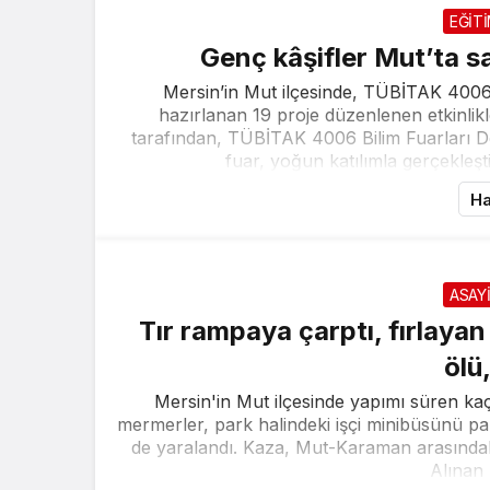
EĞİT
Genç kâşifler Mut’ta sa
Mersin’in Mut ilçesinde, TÜBİTAK 4006
hazırlanan 19 proje düzenlenen etkinlik
tarafından, TÜBİTAK 4006 Bilim Fuarları D
fuar, yoğun katılımla gerçekleşti
Ha
ASAY
Tır rampaya çarptı, fırlaya
ölü,
Mersin'in Mut ilçesinde yapımı süren ka
mermerler, park halindeki işçi minibüsünü parça
de yaralandı. Kaza, Mut-Karaman arasında
Alınan b