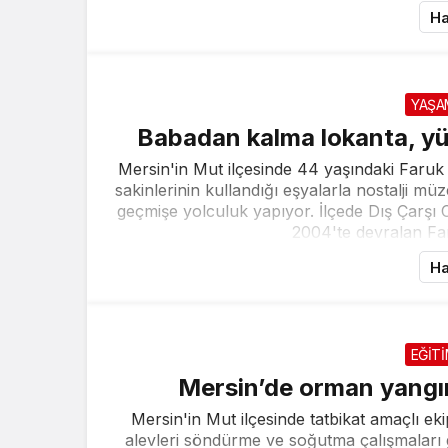
Ha
YAŞA
Babadan kalma lokanta, yü
Mersin'in Mut ilçesinde 44 yaşındaki Faru
sakinlerinin kullandığı eşyalarla nostalji mü
geçmişe yolculuk yapıyor. İlçede Dış Çarşı 
2004'te devralan Fa
Ha
EĞİT
Mersin’de orman yangınl
Mersin'in Mut ilçesinde tatbikat amaçlı ek
alevleri söndürme ve soğutma çalışmaları 