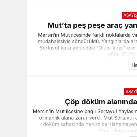
ASAYİ
Mut’ta peş peşe araç yang
Mersin’in Mut ilçesinde farklı noktalarda vi
müdahalesiyle söndürüldü. Yangınlarda ara
Sertavul kara yolundaki “Ölüm Virajı” olar
göre, 21 KN 4
Ha
ASAY
Çöp döküm alanındak
Mersin’in Mut ilçesine bağlı Sertavul Yaylas
ormanlık alana zarar verdi. Mut Sertavul
döküm sahasında henüz belirlenemeyen 
Müdürlüğü ekipler