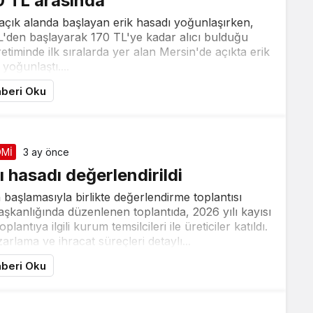
70 TL arasında
 açık alanda başlayan erik hasadı yoğunlaşırken,
0 TL'den başlayarak 170 TL'ye kadar alıcı bulduğu
timinde ilk sıralarda yer alan Mersin'de açıkta erik
yoğunlaştı....
beri Oku
Mİ
3 ay önce
 hasadı değerlendirildi
 başlamasıyla birlikte değerlendirme toplantısı
şkanlığında düzenlenen toplantıda, 2026 yılı kayısı
tıya ilgili kurum temsilcileri ile üreticiler katıldı.
rlama ve ihracat süreçleri detaylı...
beri Oku