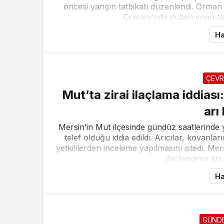
öncesi yangın tatbikatı düzenlendi. Orma
Ormanı'nda düzenlenen tatb
Ha
ÇEVR
Mut’ta zirai ilaçlama iddias
arı
Mersin’in Mut ilçesinde gündüz saatlerinde y
telef olduğu iddia edildi. Arıcılar, kovanla
yetkililerden inceleme yapılmasını istedi. Mer
ilaçlamanın arı 
Ha
GÜND