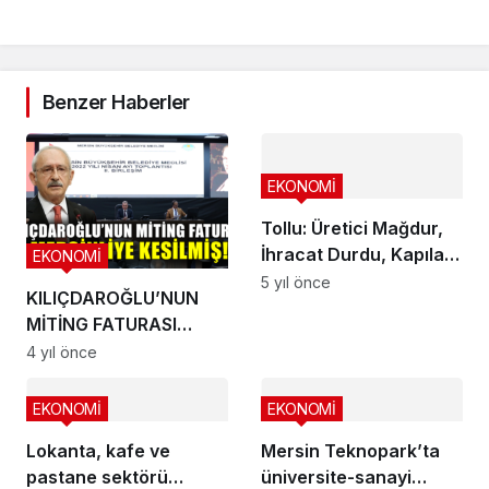
Benzer Haberler
EKONOMİ
Tollu: Üretici Mağdur,
İhracat Durdu, Kapılar
EKONOMİ
Bir An Önce Açılmalı
5 yıl önce
KILIÇDAROĞLU’NUN
MİTİNG FATURASI
MERSİNLİYE KESİLMİŞ!
4 yıl önce
EKONOMİ
EKONOMİ
Lokanta, kafe ve
Mersin Teknopark’ta
pastane sektörü
üniversite-sanayi