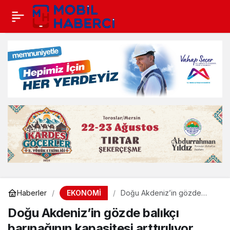
EKONOMİ
Haberler
Doğu Akdeniz’in gözde
balıkçı barınağının kapasitesi
Doğu Akdeniz’in gözde balıkçı
arttırılıyor
barınağının kapasitesi arttırılıyor