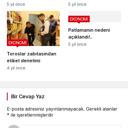
pandemiden dertli
işbirliği odaklı yeni
5 yıl önce
5 yıl önce
dönem
EKONOMİ
Patlamanın nedeni
açıklandı!..
EKONOMİ
5 yıl önce
Toroslar zabıtasından
etiket denetimi
4 yıl önce
Bir Cevap Yaz
E-posta adresiniz yayınlanmayacak.
Gerekli alanlar
*
ile işaretlenmişlerdir