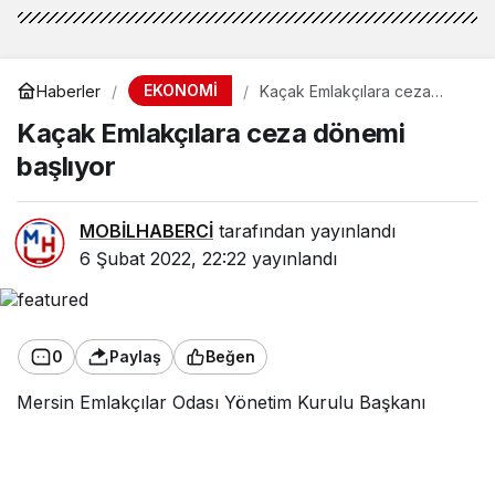
EKONOMİ
Haberler
Kaçak Emlakçılara ceza
dönemi başlıyor
Kaçak Emlakçılara ceza dönemi
başlıyor
MOBİLHABERCİ
tarafından yayınlandı
6 Şubat 2022, 22:22
yayınlandı
0
Paylaş
Beğen
Mersin Emlakçılar Odası Yönetim Kurulu Başkanı
Mehmet Sinan Canpolat, yetki belgesi olmayanların
‘Kaçak Emlakçı’ muamelesi göreceğini belirterek,
büyük miktarlarda idari ve hukuki para cezalarına
çarptırılacağını söyledi.