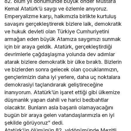
82. ölüm yıl dönümünde büyük önder Mustafa
Kemal Atatürk’ü saygı ve özlemle anıyoruz.
Emperyalizme karşı, halkımızla birlikte kurtuluş
savaşını gerçekleştirerek bizlere laik, demokratik
ve hukuk devleti olan Türkiye Cumhuriyetini
armağan eden büyük Atamıza saygımızı sunmak
için bir araya geldik. Atatürk, gerçekleştirdiği
devrimlerle çağdaşlaşma yolunda dev adımlar
atarak bizlere demokratik bir ülke bıraktı. Bizlerin
ve bizlerden sonra gelecek olan çocuklarımızın,
gençlerimizin daha iyi yerlere, daha uç noktalara
demokrasiyi taçlandırarak geliştireceğine
inanıyorum. Atatürk’ün işaret ettiği gibi ülkemize
düşmanlık yapan dahili ve harici bedbahtlar
olacaktır. Bunların asla başarılı olamayacağını
bugün bir araya gelen vatandaşlarımızla en iyi
şekilde görüyoruz” dedi.
Atatürk’ün ölümünün 82. yıldönümünde Mezitli