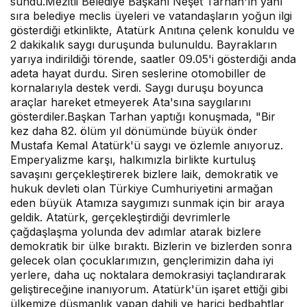
sundu.Mezitli Belediye Başkanı Neşet Tarhan'ın yanı
sıra belediye meclis üyeleri ve vatandaşların yoğun ilgi
gösterdiği etkinlikte, Atatürk Anıtına çelenk konuldu ve
2 dakikalık saygı duruşunda bulunuldu. Bayrakların
yarıya indirildiği törende, saatler 09.05'i gösterdiği anda
adeta hayat durdu. Siren seslerine otomobiller de
kornalarıyla destek verdi. Saygı duruşu boyunca
araçlar hareket etmeyerek Ata'sına saygılarını
gösterdiler.Başkan Tarhan yaptığı konuşmada, "Bir
kez daha 82. ölüm yıl dönümünde büyük önder
Mustafa Kemal Atatürk'ü saygı ve özlemle anıyoruz.
Emperyalizme karşı, halkımızla birlikte kurtuluş
savaşını gerçekleştirerek bizlere laik, demokratik ve
hukuk devleti olan Türkiye Cumhuriyetini armağan
eden büyük Atamıza saygımızı sunmak için bir araya
geldik. Atatürk, gerçekleştirdiği devrimlerle
çağdaşlaşma yolunda dev adımlar atarak bizlere
demokratik bir ülke bıraktı. Bizlerin ve bizlerden sonra
gelecek olan çocuklarımızın, gençlerimizin daha iyi
yerlere, daha uç noktalara demokrasiyi taçlandırarak
geliştireceğine inanıyorum. Atatürk'ün işaret ettiği gibi
ülkemize düşmanlık yapan dahili ve harici bedbahtlar