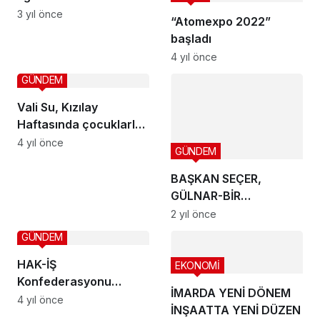
Değerlendirme Sistemi
3 yıl önce
“Atomexpo 2022”
Çalıştayı’ düzenlendi
başladı
4 yıl önce
GÜNDEM
Vali Su, Kızılay
Haftasında çocuklarla
kahvaltıda buluştu
4 yıl önce
GÜNDEM
BAŞKAN SEÇER,
GÜLNAR-BİR
DERNEĞİ’NIN ARABAŞI
2 yıl önce
YEMEK ETKİNLİĞİ’NE
GÜNDEM
KATILDI
HAK-İŞ
EKONOMİ
Konfederasyonu
İMARDA YENİ DÖNEM
Mersin İl Başkanı
4 yıl önce
İNŞAATTA YENİ DÜZEN
Yüce’den bayram