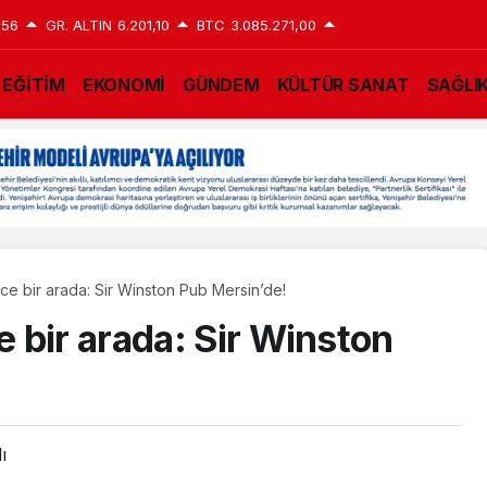
,56
GR. ALTIN
6.201,10
BTC
3.085.271,00
EĞİTİM
EKONOMİ
GÜNDEM
KÜLTÜR SANAT
SAĞLI
e bir arada: Sir Winston Pub Mersin’de!
 bir arada: Sir Winston
ı