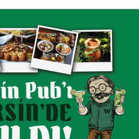
SPOR
ÇİMSA ÇBK Mersin’de
eftali
Ceyhun Yıldızoğlu
larm veriyor
dönemi yeniden başladı