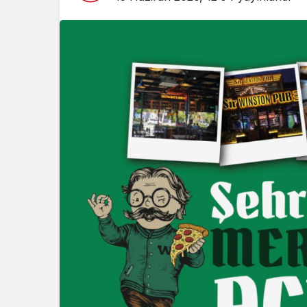
EKONOMİ
Mersin’de ş
üreticisi a