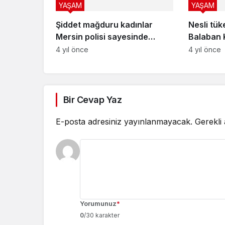
YAŞAM
YAŞAM
Şiddet mağduru kadınlar
Nesli tü
Mersin polisi sayesinde
Balaban 
hayata tutundular
4 yıl önce
4 yıl önce
Bir Cevap Yaz
E-posta adresiniz yayınlanmayacak.
Gerekli
Yorumunuz
*
0
/30 karakter