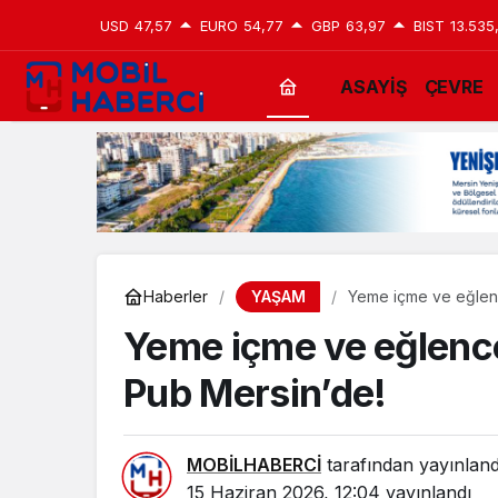
USD
47,57
EURO
54,77
GBP
63,97
BIST
13.535
ASAYİŞ
ÇEVRE
YAŞAM
Haberler
Yeme içme ve eğlenc
Yeme içme ve eğlence
Pub Mersin’de!
MOBİLHABERCİ
tarafından yayınland
15 Haziran 2026, 12:04
yayınlandı