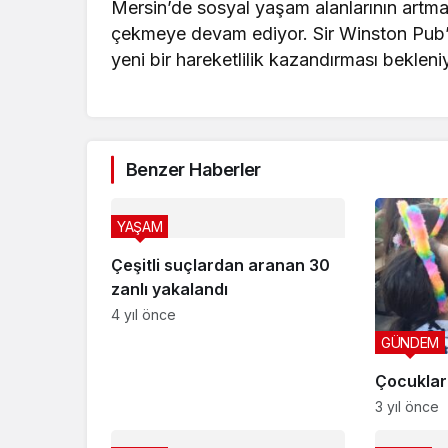
Mersin’de sosyal yaşam alanlarının artması
çekmeye devam ediyor. Sir Winston Pub’ı
yeni bir hareketlilik kazandırması bekleni
Benzer Haberler
YAŞAM
Çeşitli suçlardan aranan 30
zanlı yakalandı
4 yıl önce
GÜNDEM
Çocuklara
3 yıl önce