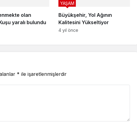
YAŞAM
kenmekte olan
Büyükşehir, Yol Ağının
Kuşu yaralı bulundu
Kalitesini Yükseltiyor
4 yıl önce
 alanlar
*
ile işaretlenmişlerdir