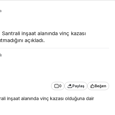
a
Santrali inşaat alanında vinç kazası
tmadığını açıkladı.
ı
GÜNDEM
Başkan Vekili Beşikci,
0
Paylaş
Beğen
Gündoğdu
Mahallesi’nde
ali inşaat alanında vinç kazası olduğuna dair
NU AÇTI
Vatandaşlarla Buluştu