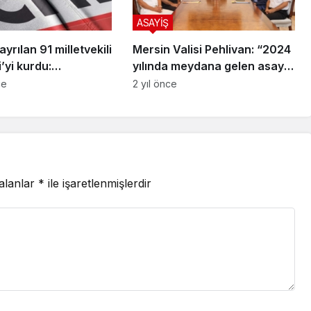
ASAYİŞ
yrılan 91 milletvekili
Mersin Valisi Pehlivan: “2024
i’yi kurdu:
yılında meydana gelen asayiş
n iki isim listede
olaylarının aydınlatma oranı
ce
2 yıl önce
yüzde 94’tür”
 alanlar
*
ile işaretlenmişlerdir