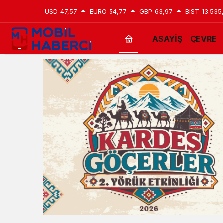
USD
47,57
EURO
54,77
GBP
63,97
BIST
13.535
ASAYİŞ
ÇEVRE