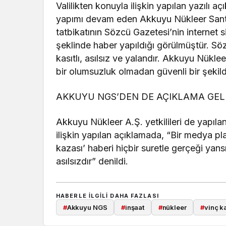
Valilikten konuyla ilişkin yapılan yazılı 
yapımı devam eden Akkuyu Nükleer Santra
tatbikatının Sözcü Gazetesi’nin internet s
şeklinde haber yapıldığı görülmüştür. Sö
kasıtlı, asılsız ve yalandır. Akkuyu Nükle
bir olumsuzluk olmadan güvenli bir şekild
AKKUYU NGS’DEN DE AÇIKLAMA GEL
Akkuyu Nükleer A.Ş. yetkilileri de yapılan
ilişkin yapılan açıklamada, “Bir medya pl
kazası’ haberi hiçbir suretle gerçeği yan
asılsızdır” denildi.
HABERLE ILGILI DAHA FAZLASI
#
Akkuyu NGS
#
inşaat
#
nükleer
#
vinç k