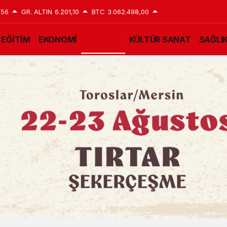
,56
GR. ALTIN
6.201,10
BTC
3.062.498,00
EĞİTİM
EKONOMİ
GÜNDEM
KÜLTÜR SANAT
SAĞLI