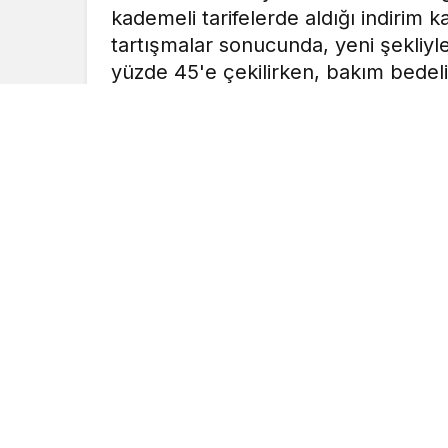
kademeli tarifelerde aldığı indirim ka
tartışmalar sonucunda, yeni şekliyl
yüzde 45'e çekilirken, bakım bedeli
MOBİLHABERCİ
tarafından yayınland
6 Şubat 2022, 20:24
yayınlandı
Mersin’de son aylarda yüksek oranda art
fiyatlarında indirime gidildi. MESKİ Genel
indirim kararı, Cumhur İttifakının itirazla
edildi. Atıksu bedeli de yüzde 50’den yüz
Mersin Büyükşehir Belediyesi Mersin Su