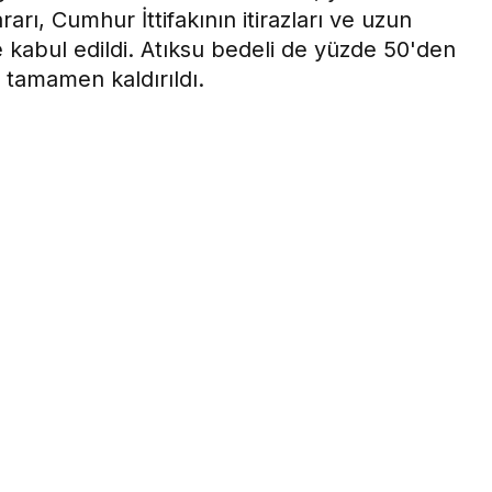
rarı, Cumhur İttifakının itirazları ve uzun
e kabul edildi. Atıksu bedeli de yüzde 50'den
 tamamen kaldırıldı.
ı
0
Paylaş
Beğen
an ve vatandaşların şikayetlerine neden olan su
 Kurulunda, yönetimin kademeli tarifelerde aldığı
rı ve uzun tartışmalar sonucunda, yeni şekliyle kabul
de 45’e çekilirken, bakım bedeli tamamen kaldırıldı.
 ve Kanalizasyon İdaresi (MESKİ) Genel Müdürlüğü