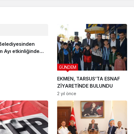
Belediyesinden
 Ayı etkinliğinde
ramı
GÜNDEM
EKMEN, TARSUS’TA ESNAF
ZİYARETİNDE BULUNDU
2 yıl önce