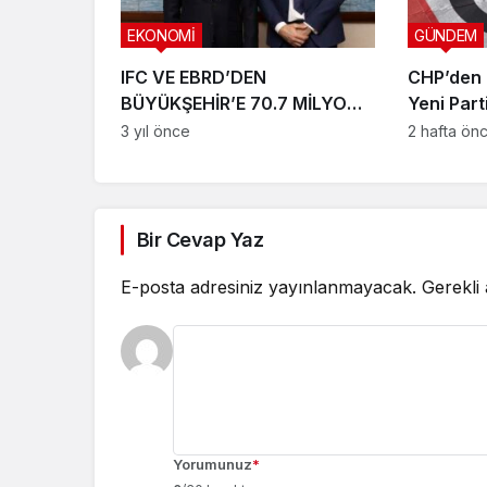
EKONOMİ
GÜNDEM
IFC VE EBRD’DEN
CHP’den a
BÜYÜKŞEHİR’E 70.7 MİLYON
Yeni Part
EURO KREDİ/HİBE DESTEĞİ
Mersin’de
3 yıl önce
2 hafta ön
Bir Cevap Yaz
E-posta adresiniz yayınlanmayacak.
Gerekli
Yorumunuz
*