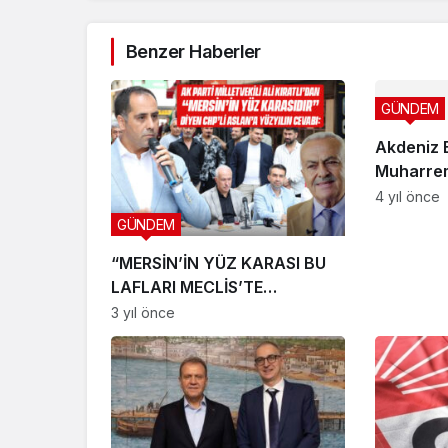
Benzer Haberler
GÜNDEM
Akdeniz 
Muharrem
aşure ik
4 yıl önce
GÜNDEM
“MERSİN’İN YÜZ KARASI BU
LAFLARI MECLİS’TE
KULLANAN KİŞİNİN
3 yıl önce
KENDİSİDİR”