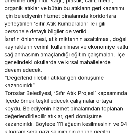
önemine değinildi. Kağıt, plastik, cam, metal,
organik atıklar ve bütün bu atıkların geri kazanımı
için belediyenin hizmet binalarında koridorlara
yerleştirilen ‘Sıfır Atık Kumbaraları’ ile ilgili
personele detaylı bilgiler de verildi.
İsrafın önlenmesi, atık miktarının azaltılması, doğal
kaynakların verimli kullanılması ve ekonomiye katkı
sağlanmasının amaçlandığı eğitim çalışmaları, ilçe
genelindeki okullarda ve kırsal mahallelerde
devam edecek.
“Değerlendirilebilir atıklar geri dönüşüme
kazandırıldı”
Toroslar Belediyesi, ‘Sıfır Atık Projesi’ kapsamında
ilçede örnek teşkil edecek çalışmalar ortaya
koydu. Belediyenin hizmet binalarından toplanan
değerlendirilebilir atıklar, geri dönüşüme
kazandırıldı. Böylece 111 ağacın kesilmesinin ve 94
kilogram sera gazı salınımının önüne geçildi.