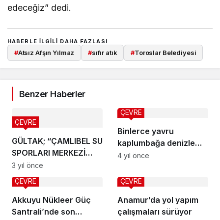
edeceğiz” dedi.
HABERLE ILGILI DAHA FAZLASI
#
Atsız Afşın Yılmaz
#
sıfır atık
#
Toroslar Belediyesi
Benzer Haberler
ÇEVRE
ÇEVRE
Binlerce yavru
GÜLTAK; “ÇAMLIBEL SU
kaplumbağa denizle
SPORLARI MERKEZİ
buluşacak
4 yıl önce
PROJESİ KENTİMİZİN
3 yıl önce
KADERİNİ
ÇEVRE
ÇEVRE
DEĞİŞTİRECEK”
Akkuyu Nükleer Güç
Anamur’da yol yapım
Santrali’nde son
çalışmaları sürüyor