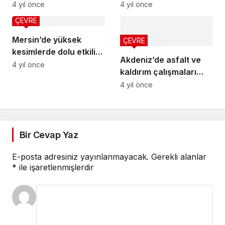
reaktörün temeli yarın
4 yıl önce
4 yıl önce
atılıyor
ÇEVRE
Mersin’de yüksek
ÇEVRE
kesimlerde dolu etkili
Akdeniz’de asfalt ve
oldu
4 yıl önce
kaldırım çalışmaları
sürüyor
4 yıl önce
Bir Cevap Yaz
E-posta adresiniz yayınlanmayacak.
Gerekli alanlar
*
ile işaretlenmişlerdir