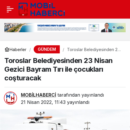
GÜNDEM
Haberler
Toroslar Belediyesinden 23
Nisan Gezici Bayram Tırı ile
Toroslar Belediyesinden 23 Nisan
çocukları coşturacak
Gezici Bayram Tırı ile çocukları
coşturacak
MOBİLHABERCİ
tarafından yayınlandı
21 Nisan 2022, 11:43
yayınlandı