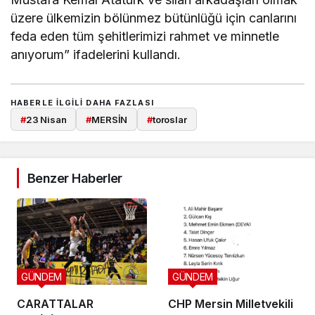
üzere ülkemizin bölünmez bütünlüğü için canlarını
feda eden tüm şehitlerimizi rahmet ve minnetle
anıyorum” ifadelerini kullandı.
HABERLE ILGILI DAHA FAZLASI
#
23 Nisan
#
MERSİN
#
toroslar
Benzer Haberler
GÜNDEM
GÜNDEM
CARATTALAR
CHP Mersin Milletvekili