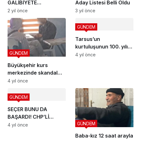
GALİBİYETE
Aday Listesi Belli Oldu
DOYMUYOR
2 yıl önce
3 yıl önce
GÜNDEM
Tarsus’un
kurtuluşunun 100. yılı
GÜNDEM
coşkuyla kutlandı
4 yıl önce
Büyükşehir kurs
merkezinde skandal
görüntüler
4 yıl önce
GÜNDEM
SEÇER BUNU DA
BAŞARDI! CHP’Lİ
GÜNDEM
BÜYÜKŞEHİR
4 yıl önce
BELEDİYESİNİN İŞÇİLERİ
Baba-kız 12 saat arayla
AYAKTA