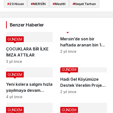
#
23 Nisan
#
MERSİN
#
Mezitli
#
Neşet Tarhan
Benzer Haberler
ASAYİŞ
Mersin’de son bir
GÜNDEM
haftada aranan bin 129
ÇOCUKLARA BİR İLKE
kişi yakalandı
2 yıl önce
İMZA ATTILAR
3 yıl önce
GÜNDEM
GÜNDEM
Hadi Gel Köyümüze
Yeni kolera salgını hızla
Destek Verelim Projesi
yayılmaya devam
5’inci yılında
2 yıl önce
ediyor
4 yıl önce
GÜNDEM
GÜNDEM