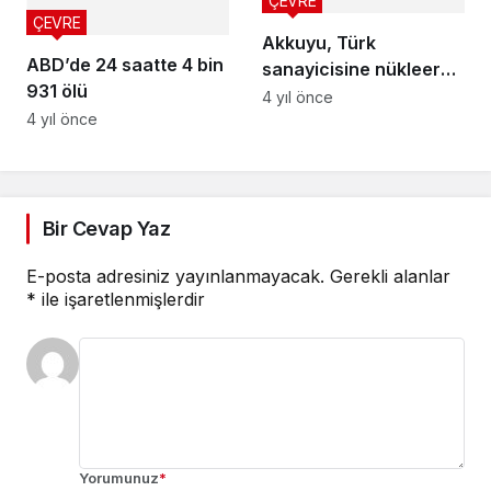
ÇEVRE
ÇEVRE
Akkuyu, Türk
ABD’de 24 saatte 4 bin
sanayicisine nükleer
931 ölü
dünyanın kapısını
4 yıl önce
4 yıl önce
açıyor
Bir Cevap Yaz
E-posta adresiniz yayınlanmayacak.
Gerekli alanlar
*
ile işaretlenmişlerdir
Yorumunuz
*