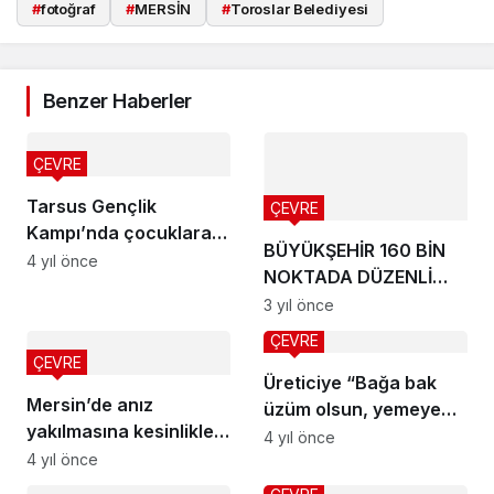
#
fotoğraf
#
MERSİN
#
Toroslar Belediyesi
Benzer Haberler
ÇEVRE
Tarsus Gençlik
ÇEVRE
Kampı’nda çocuklara
BÜYÜKŞEHİR 160 BİN
kar sürprizi
4 yıl önce
NOKTADA DÜZENLİ
İLAÇLAMA YAPIYOR
3 yıl önce
ÇEVRE
ÇEVRE
Üreticiye “Bağa bak
Mersin’de anız
üzüm olsun, yemeye
yakılmasına kesinlikle
yüzün olsun” eğitimi
4 yıl önce
izin verilmeyecek
4 yıl önce