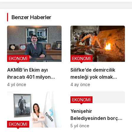
Benzer Haberler
EKONOMİ
EKONOMİ
AKMİB’in Ekim ayı
Silifke’de demircilik
ihracatı 401 milyon
mesleği yok olmak
dolar
üzere
4 yıl önce
4 ay önce
EKONOMİ
Yenişehir
Belediyesinden borç
EKONOMİ
yapılandırma imkanı
5 yıl önce