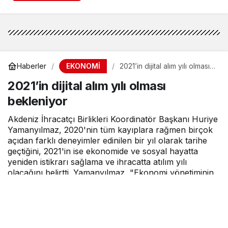
EKONOMİ
Haberler
2021’in dijital alım yılı olması
bekleniyor
2021’in dijital alım yılı olması
bekleniyor
Akdeniz İhracatçı Birlikleri Koordinatör Başkanı Huriye
Yamanyılmaz, 2020'nin tüm kayıplara rağmen birçok
açıdan farklı deneyimler edinilen bir yıl olarak tarihe
geçtiğini, 2021'in ise ekonomide ve sosyal hayatta
yeniden istikrarı sağlama ve ihracatta atılım yılı
olacağını belirtti. Yamanyılmaz, "Ekonomi yönetiminin
atmış olduğu öngörülebilir adımlar önümüzdeki
dönemde reel sektörde çarkların daha sağlıklı işleyişini,
sürdürülebilir büyüme ve ekonomik istikrarı
beraberinde getirecektir. Bu süreçte dijital dönüşüme
ayak uydurabilen, yenilikçi, katma değerli üretime