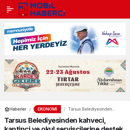
EKONOMİ
Haberler
Tarsus Belediyesinden
kahveci, kantinci ve okul
Tarsus Belediyesinden kahveci,
servisçilerine destek
kantinci ve okul servisçilerine destek