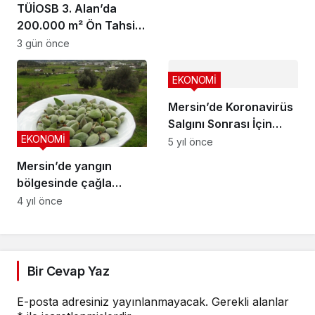
TÜİOSB 3. Alan’da
200.000 m² Ön Tahsisli
Arsa İçin Yeni Ödeme
3 gün önce
Seçeneklerini Duyurdu
EKONOMİ
Mersin’de Koronavirüs
Salgını Sonrası İçin
EKONOMİ
Büyük İşbirliği
5 yıl önce
Mersin’de yangın
bölgesinde çağla
hasadı
4 yıl önce
Bir Cevap Yaz
E-posta adresiniz yayınlanmayacak.
Gerekli alanlar