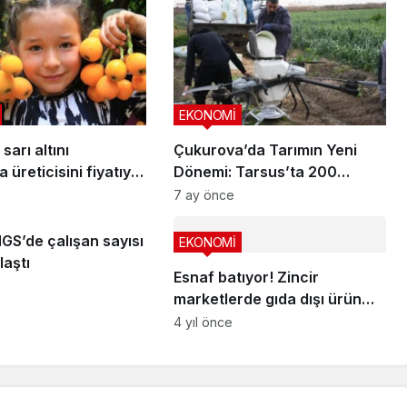
EKONOMİ
sarı altını
Çukurova’da Tarımın Yeni
 üreticisini fiyatıyla
Dönemi: Tarsus’ta 200
i
Dönüm Pırasa Tarlasına
7 ay önce
Dronla Gübreleme
GS’de çalışan sayısı
EKONOMİ
laştı
Esnaf batıyor! Zincir
marketlerde gıda dışı ürün
satışına düzenleme geliyor
4 yıl önce