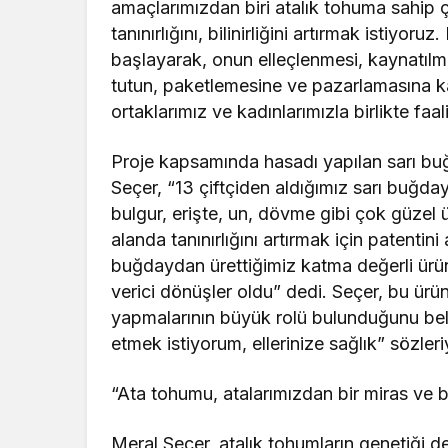
amaçlarımızdan biri atalık tohuma sahip 
tanınırlığını, bilinirliğini artırmak istiyo
başlayarak, onun elleçlenmesi, kaynatılma
tutun, paketlemesine ve pazarlamasına k
ortaklarımız ve kadınlarımızla birlikte faal
Proje kapsamında hasadı yapılan sarı bu
Seçer, “13 çiftçiden aldığımız sarı buğda
bulgur, erişte, un, dövme gibi çok güzel ü
alanda tanınırlığını artırmak için patentin
buğdaydan ürettiğimiz katma değerli ürü
verici dönüşler oldu” dedi. Seçer, bu ürünl
yapmalarının büyük rolü bulunduğunu belir
etmek istiyorum, ellerinize sağlık” sözleri
“Ata tohumu, atalarımızdan bir miras ve b
Meral Seçer, atalık tohumların genetiği d