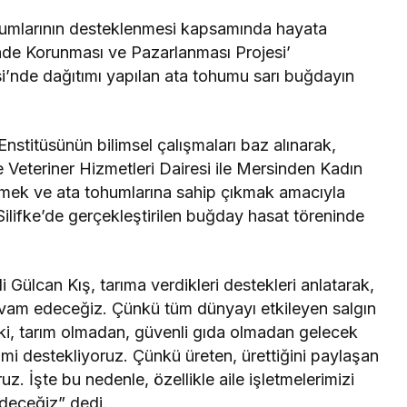
humlarının desteklenmesi kapsamında hayata
inde Korunması ve Pazarlanması Projesi’
i’nde dağıtımı yapılan ata tohumu sarı buğdayın
stitüsünün bilimsel çalışmaları baz alınarak,
 Veteriner Hizmetleri Dairesi ile Mersinden Kadın
klemek ve ata tohumlarına sahip çıkmak amacıyla
Silifke’de gerçekleştirilen buğday hasat töreninde
Gülcan Kış, tarıma verdikleri destekleri anlatarak,
evam edeceğiz. Çünkü tüm dünyayı etkileyen salgın
i, tarım olmadan, güvenli gıda olmadan gelecek
etimi destekliyoruz. Çünkü üreten, ürettiğini paylaşan
uz. İşte bu nedenle, özellikle aile işletmelerimizi
eceğiz” dedi.