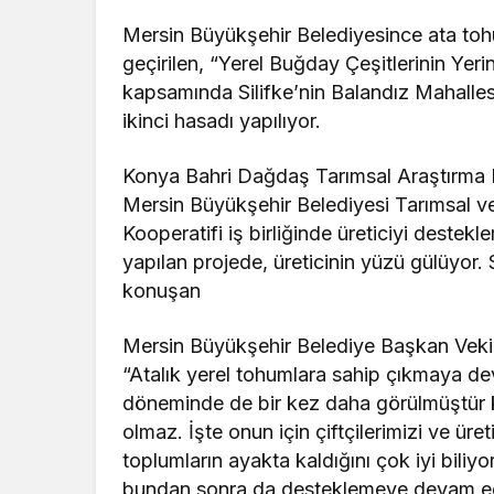
Mersin Büyükşehir Belediyesince ata to
geçirilen, “Yerel Buğday Çeşitlerinin Yer
kapsamında Silifke’nin Balandız Mahalles
ikinci hasadı yapılıyor.
Konya Bahri Dağdaş Tarımsal Araştırma En
Mersin Büyükşehir Belediyesi Tarımsal ve
Kooperatifi iş birliğinde üreticiyi deste
yapılan projede, üreticinin yüzü gülüyor. 
konuşan
Mersin Büyükşehir Belediye Başkan Vekili 
“Atalık yerel tohumlara sahip çıkmaya d
döneminde de bir kez daha görülmüştür k
olmaz. İşte onun için çiftçilerimizi ve ür
toplumların ayakta kaldığını çok iyi biliyor
bundan sonra da desteklemeye devam ed