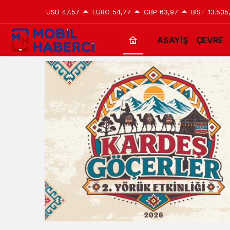
USD
47,57
EURO
54,77
GBP
63,97
BIST
13.535
ASAYİŞ
ÇEVRE