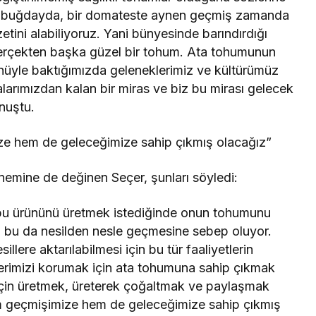
ir buğdayda, bir domateste aynen geçmiş zamanda
etini alabiliyoruz. Yani bünyesinde barındırdığı
gerçekten başka güzel bir tohum. Ata tohumunun
önüyle baktığımızda geleneklerimiz ve kültürümüz
arımızdan kalan bir miras ve biz bu mirası gelecek
onuştu.
ze hem de geleceğimize sahip çıkmış olacağız”
nemine de değinen Seçer, şunları söyledi:
 bu ürününü üretmek istediğinde onun tohumunu
ni bu da nesilden nesle geçmesine sebep oluyor.
ere aktarılabilmesi için bu tür faaliyetlerin
llerimizi korumak için ata tohumuna sahip çıkmak
için üretmek, üreterek çoğaltmak ve paylaşmak
m geçmişimize hem de geleceğimize sahip çıkmış