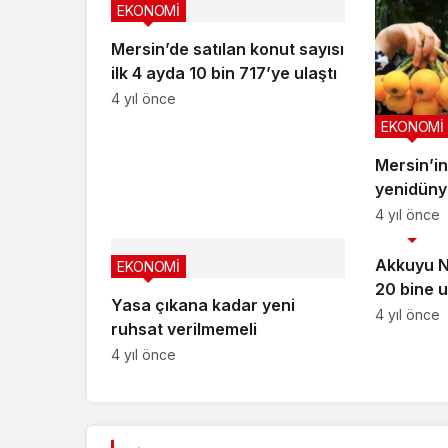
EKONOMİ
Mersin’de satılan konut sayısı
ilk 4 ayda 10 bin 717’ye ulaştı
4 yıl önce
EKONOMİ
Mersin’in 
yenidünya
sevindird
4 yıl önce
EKONOMİ
Akkuyu N
EKONOMİ
20 bine u
Yasa çıkana kadar yeni
4 yıl önce
ruhsat verilmemeli
4 yıl önce