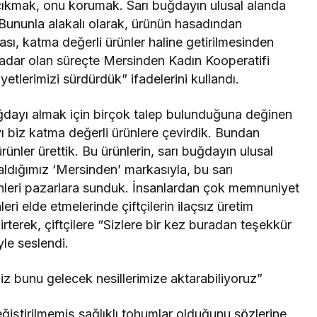
çıkmak, onu korumak. Sarı buğdayın ulusal alanda
ruz. Bununla alakalı olarak, ürünün hasadından
sı, katma değerli ürünler haline getirilmesinden
adar olan süreçte Mersinden Kadın Kooperatifi
iyetlerimizi sürdürdük” ifadelerini kullandı.
ğdayı almak için birçok talep bulunduğuna değinen
yı biz katma değerli ürünlere çevirdik. Bundan
rünler ürettik. Bu ürünlerin, sarı buğdayın ulusal
i aldığımız ‘Mersinden’ markasıyla, bu sarı
nleri pazarlara sunduk. İnsanlardan çok memnuniyet
eri elde etmelerinde çiftçilerin ilaçsız üretim
terek, çiftçilere “Sizlere bir kez buradan teşekkür
yle seslendi.
iz bunu gelecek nesillerimize aktarabiliyoruz”
eğiştirilmemiş sağlıklı tohumlar olduğunu sözlerine