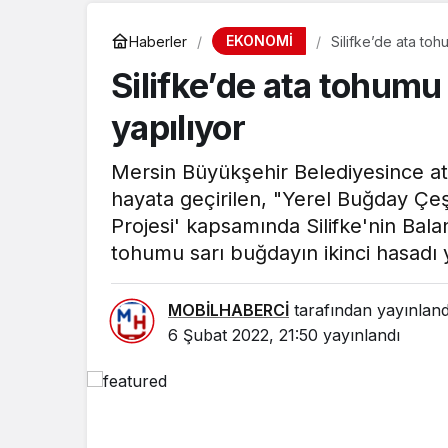
EKONOMİ
Haberler
Silifke’de ata toh
Silifke’de ata tohumu
yapılıyor
Mersin Büyükşehir Belediyesince a
hayata geçirilen, "Yerel Buğday Çe
Projesi' kapsamında Silifke'nin Bala
tohumu sarı buğdayın ikinci hasadı y
MOBİLHABERCİ
tarafından yayınland
6 Şubat 2022, 21:50
yayınlandı
SPOR
MSK SEZO