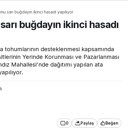
umu sarı buğdayın ikinci hasadı yapılıyor
 sarı buğdayın ikinci hasadı
ta tohumlarının desteklenmesi kapsamında
şitlerinin Yerinde Korunması ve Pazarlanması
ndız Mahallesi'nde dağıtımı yapılan ata
apılıyor.
GÜNDEM
ı
Başkan Vekili Beşikci,
Gündoğdu
Mahallesi’nde
NU AÇTI
Vatandaşlarla Buluştu
0
Paylaş
Beğen