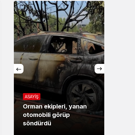
ASAYİŞ
ASAYİŞ
Orman ekipleri, yanan
Mersi
otomobili görüp
geçit 
söndürdü
tutuk