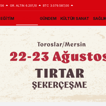
,56
GR. ALTIN
6.201,10
BTC
3.079.587,00
EĞİTİM
EKONOMİ
GÜNDEM
KÜLTÜR SANAT
SAĞLI