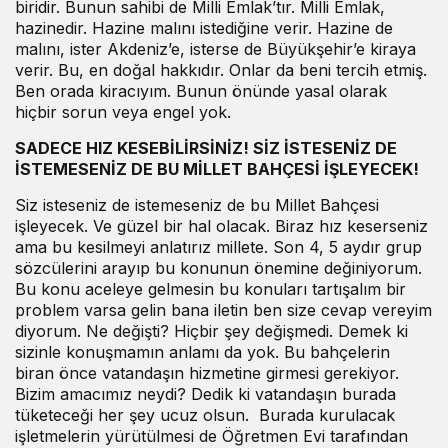
biridir. Bunun sahibi de Milli Emlak’tır. Milli Emlak,
hazinedir. Hazine malını istediğine verir. Hazine de
malını, ister Akdeniz’e, isterse de Büyükşehir’e kiraya
verir. Bu, en doğal hakkıdır. Onlar da beni tercih etmiş.
Ben orada kiracıyım. Bunun önünde yasal olarak
hiçbir sorun veya engel yok.
SADECE HIZ KESEBİLİRSİNİZ! SİZ İSTESENİZ DE
İSTEMESENİZ DE BU MİLLET BAHÇESİ İŞLEYECEK!
Siz isteseniz de istemeseniz de bu Millet Bahçesi
işleyecek. Ve güzel bir hal olacak. Biraz hız keserseniz
ama bu kesilmeyi anlatırız millete. Son 4, 5 aydır grup
sözcülerini arayıp bu konunun önemine değiniyorum.
Bu konu aceleye gelmesin bu konuları tartışalım bir
problem varsa gelin bana iletin ben size cevap vereyim
diyorum. Ne değişti? Hiçbir şey değişmedi. Demek ki
sizinle konuşmamın anlamı da yok. Bu bahçelerin
biran önce vatandaşın hizmetine girmesi gerekiyor.
Bizim amacımız neydi? Dedik ki vatandaşın burada
tüketeceği her şey ucuz olsun. Burada kurulacak
işletmelerin yürütülmesi de Öğretmen Evi tarafından