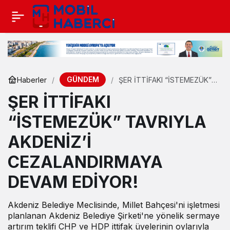
GÜNDEM
Haberler
ŞER İTTİFAKI “İSTEMEZÜK”
TAVRIYLA AKDENİZ’İ
ŞER İTTİFAKI
CEZALANDIRMAYA DEVAM
EDİYOR!
“İSTEMEZÜK” TAVRIYLA
AKDENİZ’İ
CEZALANDIRMAYA
DEVAM EDİYOR!
Akdeniz Belediye Meclisinde, Millet Bahçesi'ni işletmesi
planlanan Akdeniz Belediye Şirketi'ne yönelik sermaye
artırım teklifi CHP ve HDP ittifak üyelerinin oylarıyla