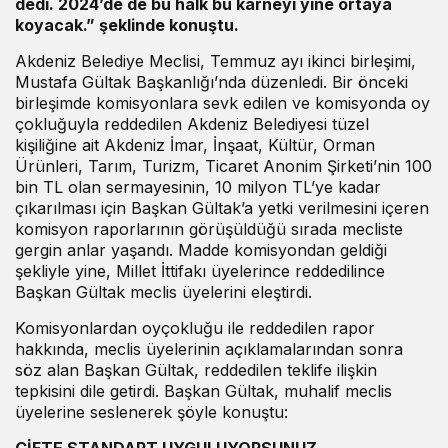
dedi. 2024’de de bu halk bu karneyi yine ortaya
koyacak.” şeklinde konuştu.
Akdeniz Belediye Meclisi, Temmuz ayı ikinci birleşimi,
Mustafa Gültak Başkanlığı’nda düzenledi. Bir önceki
birleşimde komisyonlara sevk edilen ve komisyonda oy
çokluğuyla reddedilen Akdeniz Belediyesi tüzel
kişiliğine ait Akdeniz İmar, İnşaat, Kültür, Orman
Ürünleri, Tarım, Turizm, Ticaret Anonim Şirketi’nin 100
bin TL olan sermayesinin, 10 milyon TL’ye kadar
çıkarılması için Başkan Gültak’a yetki verilmesini içeren
komisyon raporlarının görüşüldüğü sırada mecliste
gergin anlar yaşandı. Madde komisyondan geldiği
şekliyle yine, Millet İttifakı üyelerince reddedilince
Başkan Gültak meclis üyelerini eleştirdi.
Komisyonlardan oyçokluğu ile reddedilen rapor
hakkında, meclis üyelerinin açıklamalarından sonra
söz alan Başkan Gültak, reddedilen teklife ilişkin
tepkisini dile getirdi. Başkan Gültak, muhalif meclis
üyelerine seslenerek şöyle konuştu:
ÇİFTE STANDART UYGULUYORSUNUZ