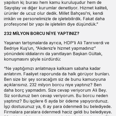
yapılsın ki; burası hem kamu kuruluşudur hem de
Sayıştay ve diğer kurumlar denetliyor. Hizmet kaliteli,
ürünler de ucuz olur dedik. Millet Bahçesi’ni, kendi
imkân ve personelimizle de işletebilirdik. Fakat daha
profesyonel bir yapı ile işletelim diye düşündük.”
232 MİLYON BORCU NİYE YAPTINIZ?
Yaşanan tartışmalarda ayrıca, HDP’li Ali Tanrıverdi ve
Bedriye Kuş’un, “Akdeniz’e hizmet yapmadınız”
yönündeki iddialarını da yanıtlayan Başkan Gültak,
konuşmasını şöyle sürdürdü:
“Ne yaptığımızı anlatmaya kalksam sabaha kadar
anlatırım. Faaliyet raporunda da halk görüyor bunları.
Ben size bir şey soracağım siz de bunu kamuoyuna
açıklarısınız. 232 milyon borcu niye yaptınız? Ben
daha borç yapmadım. Size cevap veriyorum Ali Bey.
Siz sordunuz ben cevap veriyorum. Bu borcu neden
yaptınız? Bu işçilere 6 ayda bir ödeme yapıyordunuz.
İşçi dostusunuz ya, 6 ay para ödenmedi bu belediyede.
Firmalara paralara ödenmedi haciz geldi bu belediyeye.