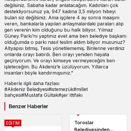
değilsiniz. Sabaha kadar anlatacağım. Kadınları çok
destekliyorsunuz ya, 947 kadına 3,5 milyon hibeyi
bulan siz değilsiniz. Ama işçilere 4 ay sonra maaşını
veren, bankalarla yapılan anlaşmalardaki paraları alıp
geri verenin kim olduğunu bu halk biliyor. Yılmaz
Güney Parkı’nı yaptınız evet ama ben belediye başkanı
olduğumda o parkı nasıl teslim aldım biliyor musunuz?
Altyapısı bitmiş. Tesis yönetilememiş. Birilerine verdiniz
onlarda orayı batırdı. Ben orayı yeniden hayata
geçiriyorum. Ve orayı kimseye vermeyeceğim ben
işleteceğim. Bu Akdeniz’e üzülüyorum. Yıllarca
insanları böyle kandırmışsınız.”
Haberle ilgili daha fazlası
#
Akdeniz Belediyesi
#
istemezük
#
millet
bahçesi
#
Mustafa Gültak
#
şer ittifakı
Benzer Haberler
ÇEVRE
Toroslar
EĞİTİM
Belediyesinden