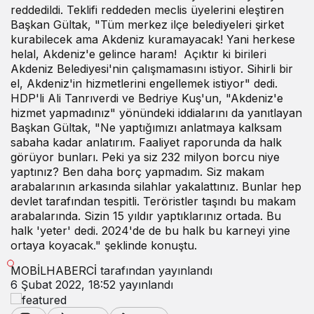
reddedildi. Teklifi reddeden meclis üyelerini eleştiren
Başkan Gültak, "Tüm merkez ilçe belediyeleri şirket
kurabilecek ama Akdeniz kuramayacak! Yani herkese
helal, Akdeniz'e gelince haram! Açıktır ki birileri
Akdeniz Belediyesi'nin çalışmamasını istiyor. Sihirli bir
el, Akdeniz'in hizmetlerini engellemek istiyor" dedi.
HDP'li Ali Tanrıverdi ve Bedriye Kuş'un, "Akdeniz'e
hizmet yapmadınız" yönündeki iddialarını da yanıtlayan
Başkan Gültak, "Ne yaptığımızı anlatmaya kalksam
sabaha kadar anlatırım. Faaliyet raporunda da halk
görüyor bunları. Peki ya siz 232 milyon borcu niye
yaptınız? Ben daha borç yapmadım. Siz makam
arabalarının arkasında silahlar yakalattınız. Bunlar hep
devlet tarafından tespitli. Teröristler taşındı bu makam
arabalarında. Sizin 15 yıldır yaptıklarınız ortada. Bu
halk 'yeter' dedi. 2024'de de bu halk bu karneyi yine
ortaya koyacak." şeklinde konuştu.
MOBİLHABERCİ
tarafından yayınlandı
6 Şubat 2022, 18:52
yayınlandı