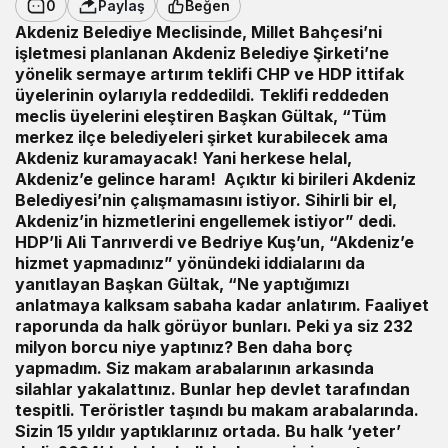
0
Paylaş
Beğen
Akdeniz Belediye Meclisinde, Millet Bahçesi’ni
işletmesi planlanan Akdeniz Belediye Şirketi’ne
yönelik sermaye artırım teklifi CHP ve HDP ittifak
üyelerinin oylarıyla reddedildi. Teklifi reddeden
meclis üyelerini eleştiren Başkan Gültak, “Tüm
merkez ilçe belediyeleri şirket kurabilecek ama
Akdeniz kuramayacak! Yani herkese helal,
Akdeniz’e gelince haram! Açıktır ki birileri Akdeniz
Belediyesi’nin çalışmamasını istiyor. Sihirli bir el,
Akdeniz’in hizmetlerini engellemek istiyor” dedi.
HDP’li Ali Tanrıverdi ve Bedriye Kuş’un, “Akdeniz’e
hizmet yapmadınız” yönündeki iddialarını da
yanıtlayan Başkan Gültak, “Ne yaptığımızı
anlatmaya kalksam sabaha kadar anlatırım. Faaliyet
raporunda da halk görüyor bunları. Peki ya siz 232
milyon borcu niye yaptınız? Ben daha borç
yapmadım. Siz makam arabalarının arkasında
silahlar yakalattınız. Bunlar hep devlet tarafından
tespitli. Teröristler taşındı bu makam arabalarında.
Sizin 15 yıldır yaptıklarınız ortada. Bu halk ‘yeter’