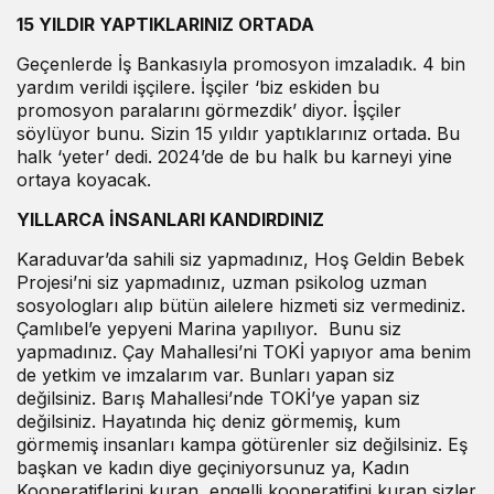
15 YILDIR YAPTIKLARINIZ ORTADA
Geçenlerde İş Bankasıyla promosyon imzaladık. 4 bin
yardım verildi işçilere. İşçiler ‘biz eskiden bu
promosyon paralarını görmezdik’ diyor. İşçiler
söylüyor bunu. Sizin 15 yıldır yaptıklarınız ortada. Bu
halk ‘yeter’ dedi. 2024’de de bu halk bu karneyi yine
ortaya koyacak.
YILLARCA İNSANLARI KANDIRDINIZ
Karaduvar’da sahili siz yapmadınız, Hoş Geldin Bebek
Projesi’ni siz yapmadınız, uzman psikolog uzman
sosyologları alıp bütün ailelere hizmeti siz vermediniz.
Çamlıbel’e yepyeni Marina yapılıyor. Bunu siz
yapmadınız. Çay Mahallesi’ni TOKİ yapıyor ama benim
de yetkim ve imzalarım var. Bunları yapan siz
değilsiniz. Barış Mahallesi’nde TOKİ’ye yapan siz
değilsiniz. Hayatında hiç deniz görmemiş, kum
görmemiş insanları kampa götürenler siz değilsiniz. Eş
başkan ve kadın diye geçiniyorsunuz ya, Kadın
Kooperatiflerini kuran, engelli kooperatifini kuran sizler