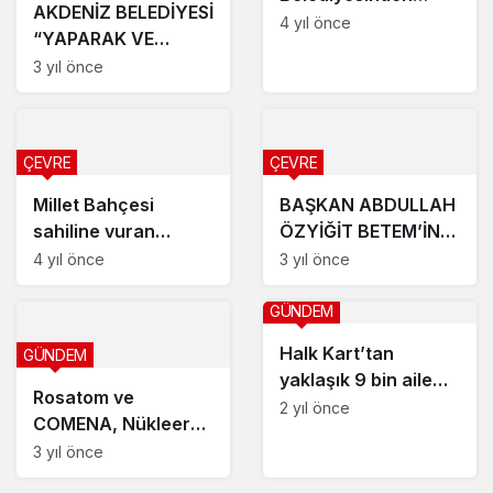
AKDENİZ BELEDİYESİ
Çukurova
4 yıl önce
“YAPARAK VE
Mahallesine yaya
YAŞAYARAK
3 yıl önce
köprüsü
ÖĞRENME MERKEZİ”
AÇILDI
ÇEVRE
ÇEVRE
Millet Bahçesi
BAŞKAN ABDULLAH
sahiline vuran
ÖZYİĞİT BETEM’İN
atıklar toplandı
İNŞAATINI İNCELEDİ
4 yıl önce
3 yıl önce
GÜNDEM
Halk Kart’tan
GÜNDEM
yaklaşık 9 bin aile
Rosatom ve
faydalanıyor
2 yıl önce
COMENA, Nükleer
Tıpta İş Birliği
3 yıl önce
Anlaşması İmzaladı