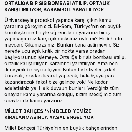
ORTALIĞA BİR SİS BOMBASI ATILIP, ORTALIK
KARIŞTIRILIYOR, KARAMBOL YARATILIYOR
Üniversiteyle protokol yapınca karşı çıkın kamu
yararına göreyim sizi. Bil-Sem, Türkiye’nin en büyük
kuruluşlarına biriyle öğrencilerin yararına bir iş
yapacağım siz karşı çıkacaksınız öyle mi? Hadi hodri
meydan. Çıkamazsınız. Bunları bana getirmeyin. Siz
nerede ucu açık kritik bir nokta varsa oradan
başlıyorsunuz işlemeye. Ortalığa bir sis bombası atılıp,
ortalık karıştırılıyor, karambol yaratılıyor. Ama ben
deneyimli bir siyasetçiyim. Bütün belediyeler şirket
kuracak, oradan ticaret yapacak, belediyeye para
kazandıracak fakat bize gelince yok! Ne kadar
adaletlisiniz ya. Halk duysun bunları. Verdiğiniz tüm
onaylar kamu yararına olduğu, bizim istediğimiz tüm
onaylar da kamu yararına.
MİLLET BAHÇESİ’NİN BELEDİYEMİZE
KİRALANMASINDA YASAL ENGEL YOK
Millet Bahçesi Türkiye’nin en büyük bahçelerinden