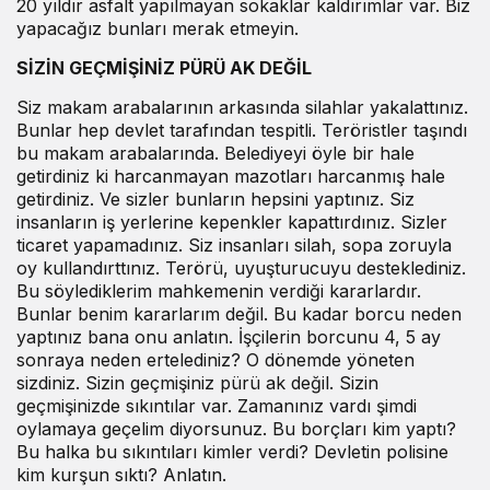
20 yıldır asfalt yapılmayan sokaklar kaldırımlar var. Biz
yapacağız bunları merak etmeyin.
SİZİN GEÇMİŞİNİZ PÜRÜ AK DEĞİL
Siz makam arabalarının arkasında silahlar yakalattınız.
Bunlar hep devlet tarafından tespitli. Teröristler taşındı
bu makam arabalarında. Belediyeyi öyle bir hale
getirdiniz ki harcanmayan mazotları harcanmış hale
getirdiniz. Ve sizler bunların hepsini yaptınız. Siz
insanların iş yerlerine kepenkler kapattırdınız. Sizler
ticaret yapamadınız. Siz insanları silah, sopa zoruyla
oy kullandırttınız. Terörü, uyuşturucuyu desteklediniz.
Bu söylediklerim mahkemenin verdiği kararlardır.
Bunlar benim kararlarım değil. Bu kadar borcu neden
yaptınız bana onu anlatın. İşçilerin borcunu 4, 5 ay
sonraya neden ertelediniz? O dönemde yöneten
sizdiniz. Sizin geçmişiniz pürü ak değil. Sizin
geçmişinizde sıkıntılar var. Zamanınız vardı şimdi
oylamaya geçelim diyorsunuz. Bu borçları kim yaptı?
Bu halka bu sıkıntıları kimler verdi? Devletin polisine
kim kurşun sıktı? Anlatın.