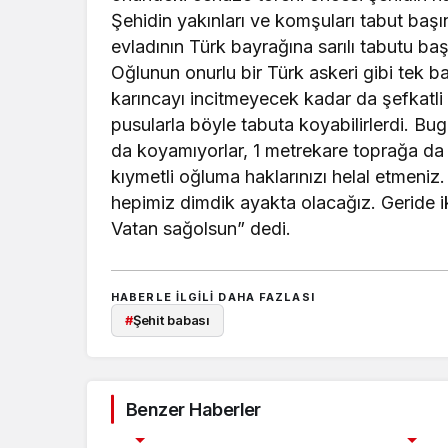
Şehidin yakınları ve komşuları tabut baş
evladının Türk bayrağına sarılı tabutu b
Oğlunun onurlu bir Türk askeri gibi tek 
karıncayı incitmeyecek kadar da şefkatl
pusularla böyle tabuta koyabilirlerdi. Bug
da koyamıyorlar, 1 metrekare toprağa da
kıymetli oğluma haklarınızı helal etmeniz.
hepimiz dimdik ayakta olacağız. Geride iki
Vatan sağolsun” dedi.
HABERLE ILGILI DAHA FAZLASI
#
Şehit babası
Benzer Haberler
ASAYİŞ
EKONOMİ