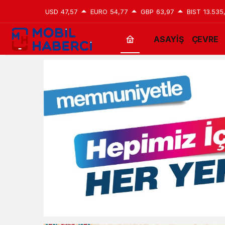
USD
47,57
EURO
54,77
GBP
63,97
BIST
13.535
ASAYİŞ
ÇEVRE