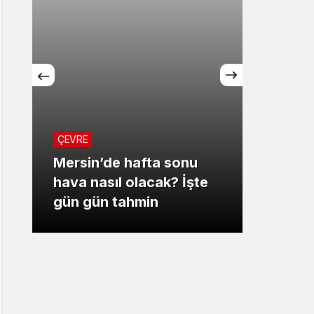
GÜNDEM
a sonu
Emniyet Müdürü
ak? İşte
Aktaş’tan Mersin
Barosu’na iade-i ziyaret