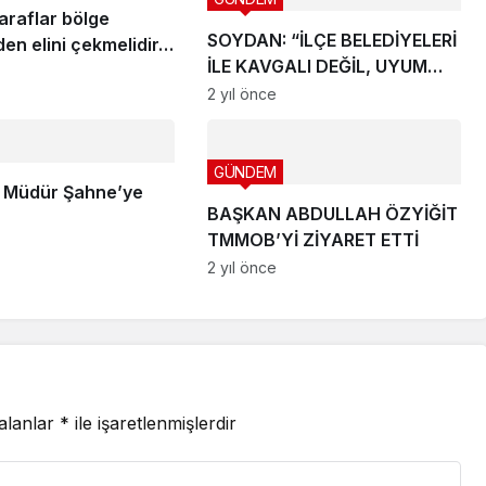
araflar bölge
SOYDAN: “İLÇE BELEDİYELERİ
den elini çekmelidir…
İLE KAVGALI DEĞİL, UYUM
İÇİNDE OLACAĞIZ”
2 yıl önce
GÜNDEM
 Müdür Şahne’ye
BAŞKAN ABDULLAH ÖZYİĞİT
TMMOB’Yİ ZİYARET ETTİ
2 yıl önce
 alanlar
*
ile işaretlenmişlerdir