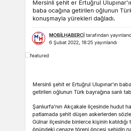
Mersinli şehit er Ertuğrul Ulupınar'ı
baba ocağına getirilen oğlunun Türk
konuşmayla yürekleri dağladı.
MOBİLHABERCİ
tarafından yayınland
6 Şubat 2022, 18:25
yayınlandı
A
SPOR
M
NDE
Mersinli raketlerden
ö
büyük başarı
şü
Mersinli şehit er Ertuğrul Ulupınar’ın bab
getirilen oğlunun Türk bayrağına sarılı t
Şanlıurfa’nın Akçakale ilçesinde hudut h
patlamada şehit düşen askerlerden sözleş
Gülnar ilçesinde binlerce kişinin katıldı
önündeki cenaze töreni öncesi şehidin na