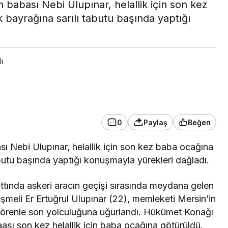
n babası Nebi Ulupınar, helallik için son kez
 bayrağına sarılı tabutu başında yaptığı
ı
SAYİŞ
ÇEVRE
ersin’de kasten
Mersin’de haft
0
Paylaş
Beğen
ldürmeye teşebbüs
hava nasıl olac
phelisi tutuklandı
gün gün tahmin
ası Nebi Ulupınar, helallik için son kez baba ocağına
abutu başında yaptığı konuşmayla yürekleri dağladı.
attında askeri aracın geçişi sırasında meydana gelen
meli Er Ertuğrul Ulupınar (22), memleketi Mersin’in
ğı törenle son yolculuğuna uğurlandı. Hükümet Konağı
aşı son kez helallik için baba ocağına götürüldü.