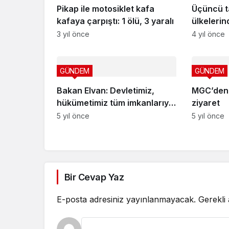
Pikap ile motosiklet kafa
Üçüncü t
kafaya çarpıştı: 1 ölü, 3 yaralı
ülkelerin
3 yıl önce
4 yıl önce
GÜNDEM
GÜNDEM
Bakan Elvan: Devletimiz,
MGC’den
hükümetimiz tüm imkanlarıyla
ziyaret
milletimizin hizmetindedir
5 yıl önce
5 yıl önce
Bir Cevap Yaz
E-posta adresiniz yayınlanmayacak.
Gerekli