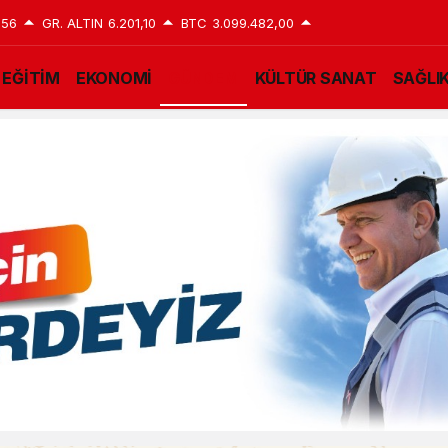
,56
GR. ALTIN
6.201,10
BTC
3.099.482,00
EĞİTİM
EKONOMİ
GÜNDEM
KÜLTÜR SANAT
SAĞLI