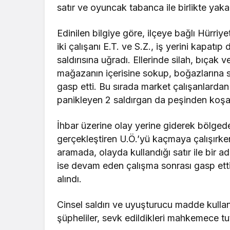
satır ve oyuncak tabanca ile birlikte yaka
Edinilen bilgiye göre, ilçeye bağlı Hürriy
iki çalışanı E.T. ve S.Z., iş yerini kapatıp
saldırısına uğradı. Ellerinde silah, bıçak v
mağazanın içerisine sokup, boğazlarına s
gasp etti. Bu sırada market çalışanlardan 
panikleyen 2 saldırgan da peşinden koşar
İhbar üzerine olay yerine giderek bölgede
gerçekleştiren U.Ö.’yü kaçmaya çalışırke
aramada, olayda kullandığı satır ile bir a
ise devam eden çalışma sonrası gasp ettikl
alındı.
Cinsel saldırı ve uyuşturucu madde kulla
şüpheliler, sevk edildikleri mahkemece tu