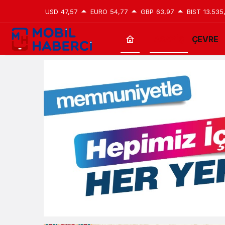
USD
47,57
EURO
54,77
GBP
63,97
BIST
13.535
ASAYİŞ
ÇEVRE