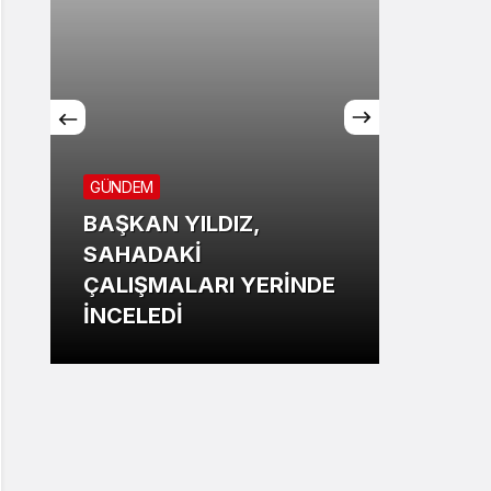
GÜNDEM
BAŞKAN YILDIZ,
SPOR
SAHADAKİ
ÇALIŞMALARI YERİNDE
Mersi
İNCELEDİ
büyük