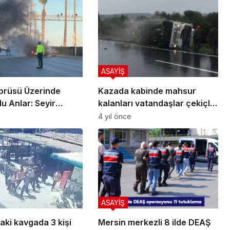
ASAYİŞ
prüsü Üzerinde
Kazada kabinde mahsur
u Anlar: Seyir
kalanları vatandaşlar çekiçle
 Otomobil Alev Aldı
camı kırarak kurtardı
4 yıl önce
ASAYİŞ
aki kavgada 3 kişi
Mersin merkezli 8 ilde DEAŞ