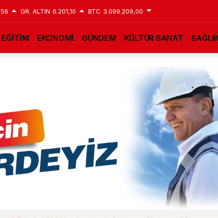
,56
GR. ALTIN
6.201,10
BTC
3.099.209,00
EĞİTİM
EKONOMİ
GÜNDEM
KÜLTÜR SANAT
SAĞLI