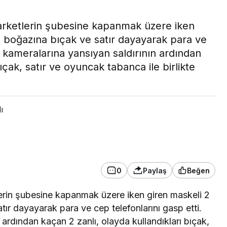
marketlerin şubesine kapanmak üzere iken
ın boğazına bıçak ve satır dayayarak para ve
k kameralarına yansıyan saldırının ardından
ıçak, satır ve oyuncak tabanca ile birlikte
GÜNDEM
Mersin’de Site
ı
Sakinlerinin Sorunları
Kaymakam Tetikoğlu’na
İletildi
0
Paylaş
Beğen
tlerin şubesine kapanmak üzere iken giren maskeli 2
tır dayayarak para ve cep telefonlarını gasp etti.
 ardından kaçan 2 zanlı, olayda kullandıkları bıçak,