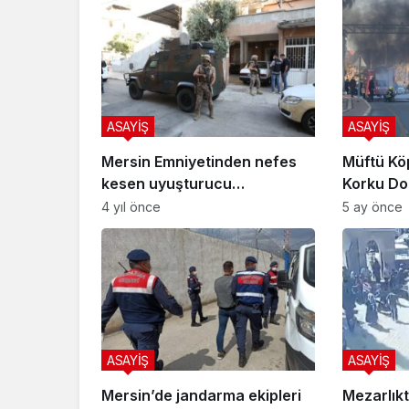
ASAYİŞ
ASAYİŞ
Mersin Emniyetinden nefes
Müftü Kö
kesen uyuşturucu
Korku Dol
operasyonu
Halindeki
4 yıl önce
5 ay önce
ASAYİŞ
ASAYİŞ
Mersin’de jandarma ekipleri
Mezarlıkt