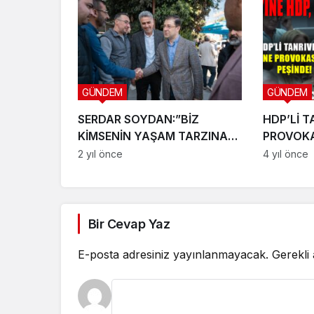
GÜNDEM
GÜNDEM
SERDAR SOYDAN:”BİZ
HDP’Lİ T
KİMSENİN YAŞAM TARZINA
PROVOKA
KARIŞMAYIZ, EKMEĞİ İLE
2 yıl önce
4 yıl önce
OYNAMAYIZ”
Bir Cevap Yaz
E-posta adresiniz yayınlanmayacak.
Gerekli