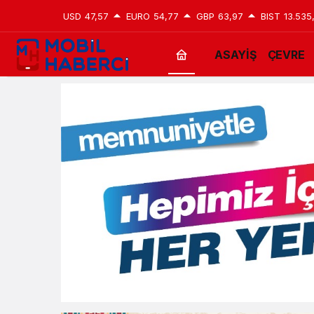
USD
47,57
EURO
54,77
GBP
63,97
BIST
13.535
ASAYİŞ
ÇEVRE