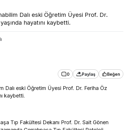
abilim Dalı eski Öğretim Üyesi Prof. Dr.
yaşında hayatını kaybetti.
ı
ASAYİŞ
Mersin’de kasten
0
Paylaş
Beğen
aketlerden
öldürmeye teşebbüs
rı
şüphelisi tutuklandı
m Dalı eski Öğretim Üyesi Prof. Dr. Feriha Öz
ı kaybetti.
paşa Tıp Fakültesi Dekanı Prof. Dr. Sait Gönen
zamanda Cerrahpaşa Tıp Fakültesi Patoloji