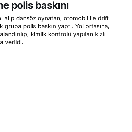
ne polis baskını
l alıp dansöz oynatan, otomobil ile drift
 gruba polis baskın yaptı. Yol ortasına,
landırılıp, kimlik kontrolü yapılan kızlı
 verildi.
ı
0
Paylaş
Beğen
ıp dansöz oynatan, otomobil ile drift yapıp doğum
n yaptı. Yol ortasına, sosyal mesafe kuralına
pılan kızlı erkekli gruptakilere 392’şer lira ceza