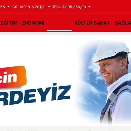
,56
GR. ALTIN
6.201,10
BTC
3.095.366,00
EĞİTİM
EKONOMİ
GÜNDEM
KÜLTÜR SANAT
SAĞLI