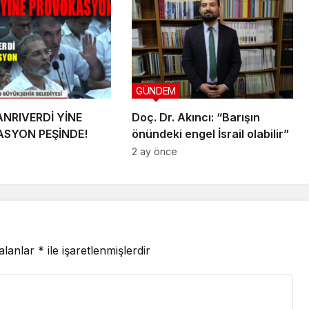
GÜNDEM
ANRIVERDİ YİNE
Doç. Dr. Akıncı: “Barışın
SYON PEŞİNDE!
önündeki engel İsrail olabilir”
2 ay önce
 alanlar
*
ile işaretlenmişlerdir