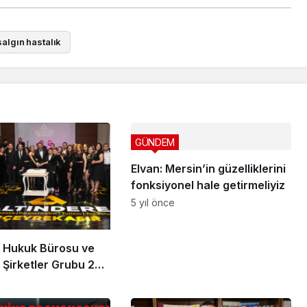
salgın hastalık
GÜNDEM
Elvan: Mersin’in güzelliklerini
fonksiyonel hale getirmeliyiz
5 yıl önce
e Hukuk Bürosu ve
 Şirketler Grubu 25.
kemli Bir Etkinlikle