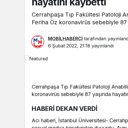
hayatını kaybetti
Cerrahpaşa Tıp Fakültesi Patoloji An
Feriha Öz koronavirüs sebebiyle 87 
MOBİLHABERCİ
tarafından yayınland
6 Şubat 2022, 21:18
yayınlandı
GÜNDEM
BAŞKAN YILDIZ,
SPOR
SAHADAKİ
ÇALIŞMALARI YERİNDE
Mersinli r
İNCELEDİ
büyük başa
Cerrahpaşa Tıp Fakültesi Patoloji Anabili
koronavirüs sebebiyle 87 yaşında hayatın
HABERİ DEKAN VERDİ
Acı haberi, İstanbul Üniversitesi- Cerrah
sosyal medya hesabından duyurdu. Aynı 