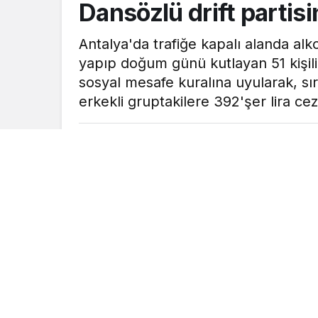
Dansözlü drift partisi
Antalya'da trafiğe kapalı alanda alko
yapıp doğum günü kutlayan 51 kişilik
sosyal mesafe kuralına uyularak, sıra
erkekli gruptakilere 392'şer lira ceza
MOBİLHABERCİ
tarafından yayınland
6 Şubat 2022, 21:18
yayınlandı
Antalya’da trafiğe kapalı alanda alkol al
günü kutlayan 51 kişilik gruba polis baskı
uyularak, sıralandırılıp, kimlik kontrolü ya
verildi.