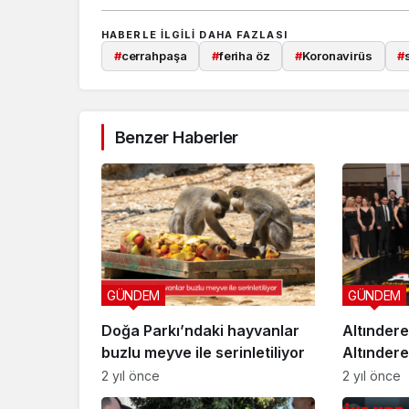
HABERLE ILGILI DAHA FAZLASI
#
cerrahpaşa
#
feriha öz
#
Koronavirüs
#
Benzer Haberler
GÜNDEM
GÜNDEM
Doğa Parkı’ndaki hayvanlar
Altınder
buzlu meyve ile serinletiliyor
Altındere
Yılını Gör
2 yıl önce
2 yıl önce
Kutladı