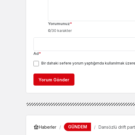
Yorumunuz
*
0
/30 karakter
Ad
*
Bir dahaki sefere yorum yaptığımda kullanılmak üzere
Yorum Gönder
GÜNDEM
Haberler
Dansözlü drift part