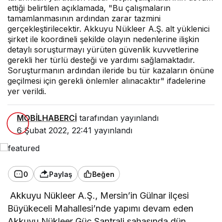
ettiği belirtilen açıklamada, "Bu çalışmaların
tamamlanmasının ardından zarar tazmini
gerçekleştirilecektir. Akkuyu Nükleer A.Ş. alt yüklenici
şirket ile koordineli şekilde olayın nedenlerine ilişkin
detaylı soruşturmayı yürüten güvenlik kuvvetlerine
gerekli her türlü desteği ve yardımı sağlamaktadır.
Soruşturmanın ardından ileride bu tür kazaların önüne
geçilmesi için gerekli önlemler alınacaktır" ifadelerine
yer verildi.
MOBİLHABERCİ
tarafından yayınlandı
6 Şubat 2022, 22:41
yayınlandı
0
Paylaş
Beğen
Akkuyu Nükleer A.Ş., Mersin’in Gülnar ilçesi
Büyükeceli Mahallesi’nde yapımı devam eden
Akkuyu Nükleer Güç Santrali sahasında dün