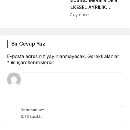
MÜSİAD MERSİN’DEN
İLKESEL AYRILIK
KARARI AMACINDAN
7 ay önce
SAPAN MEP’TE YER
ALMAYACAĞIZ
Bir Cevap Yaz
E-posta adresiniz yayınlanmayacak.
Gerekli alanlar
*
ile işaretlenmişlerdir
Yorumunuz
*
0
/30 karakter