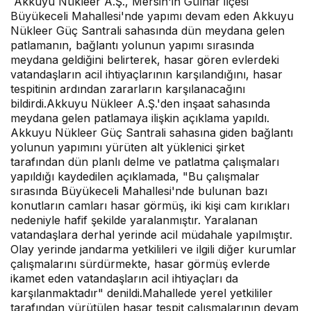
Akkuyu Nükleer A.Ş., Mersin'in Gülnar ilçesi
Büyükeceli Mahallesi'nde yapımı devam eden Akkuyu
Nükleer Güç Santrali sahasında dün meydana gelen
patlamanın, bağlantı yolunun yapımı sırasında
meydana geldiğini belirterek, hasar gören evlerdeki
vatandaşların acil ihtiyaçlarının karşılandığını, hasar
tespitinin ardından zararların karşılanacağını
bildirdi.Akkuyu Nükleer A.Ş.'den inşaat sahasında
meydana gelen patlamaya ilişkin açıklama yapıldı.
Akkuyu Nükleer Güç Santrali sahasına giden bağlantı
yolunun yapımını yürüten alt yüklenici şirket
tarafından dün planlı delme ve patlatma çalışmaları
yapıldığı kaydedilen açıklamada, "Bu çalışmalar
sırasında Büyükeceli Mahallesi'nde bulunan bazı
konutların camları hasar görmüş, iki kişi cam kırıkları
nedeniyle hafif şekilde yaralanmıştır. Yaralanan
vatandaşlara derhal yerinde acil müdahale yapılmıştır.
Olay yerinde jandarma yetkilileri ve ilgili diğer kurumlar
çalışmalarını sürdürmekte, hasar görmüş evlerde
ikamet eden vatandaşların acil ihtiyaçları da
karşılanmaktadır" denildi.Mahallede yerel yetkililer
tarafından yürütülen hasar tespit çalışmalarının devam