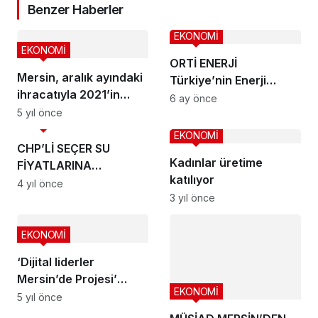
Benzer Haberler
EKONOMİ
EKONOMİ
ORTİ ENERJİ
Mersin, aralık ayındaki
Türkiye’nin Enerji
ihracatıyla 2021’in
Gücüne Güç Katıyor
6 ay önce
rekorunu kırdı
5 yıl önce
EKONOMİ
EKONOMİ
CHP’Lİ SEÇER SU
Kadınlar üretime
FİYATLARINA
katılıyor
BİNDİRMEK İSTEDİ,
4 yıl önce
3 yıl önce
CUMHUR İTTİFAKI
GEÇİT VERMEDİ
EKONOMİ
‘Dijital liderler
Mersin’de Projesi’
EKONOMİ
sürüyor
5 yıl önce