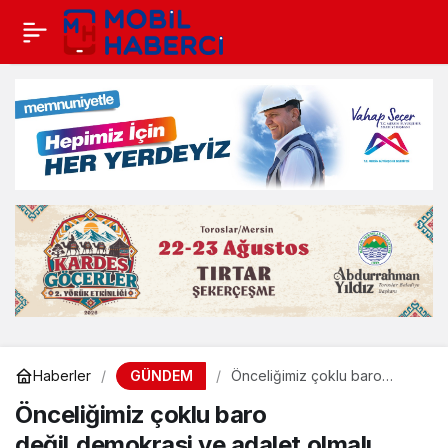
GÜNDEM
Haberler
Önceliğimiz çoklu baro
değil,demokrasi ve adalet
Önceliğimiz çoklu baro
olmalı
değil,demokrasi ve adalet olmalı