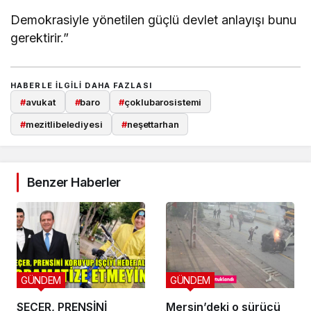
Demokrasiyle yönetilen güçlü devlet anlayışı bunu
gerektirir.”
HABERLE ILGILI DAHA FAZLASI
#
avukat
#
baro
#
çoklubarosistemi
#
mezitlibelediyesi
#
neşettarhan
Benzer Haberler
GÜNDEM
GÜNDEM
SEÇER, PRENSİNİ
Mersin’deki o sürücü