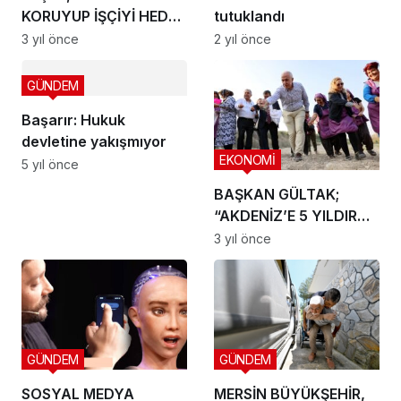
KORUYUP İŞÇİYİ HEDEF
tutuklandı
ALDI! DRAMATİZE
3 yıl önce
2 yıl önce
ETMEYİN!
GÜNDEM
Başarır: Hukuk
devletine yakışmıyor
EKONOMİ
5 yıl önce
BAŞKAN GÜLTAK;
“AKDENİZ’E 5 YILDIR
EKTİĞİMİ, 2024 YILI
3 yıl önce
MART AYINDA BİÇMEK
İSTİYORUM”
GÜNDEM
GÜNDEM
SOSYAL MEDYA
MERSİN BÜYÜKŞEHİR,