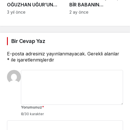
OĞUZHAN UĞUR’UN
BİR BABANIN
PROGRAMINA KATILAN
OMUZLARINDAKİ YÜKÜ
3 yıl önce
2 ay önce
ROBOT SOPHİA’YI
HAFİFLETTİ
KONUŞUYOR
Bir Cevap Yaz
E-posta adresiniz yayınlanmayacak.
Gerekli alanlar
*
ile işaretlenmişlerdir
Yorumunuz
*
0
/30 karakter