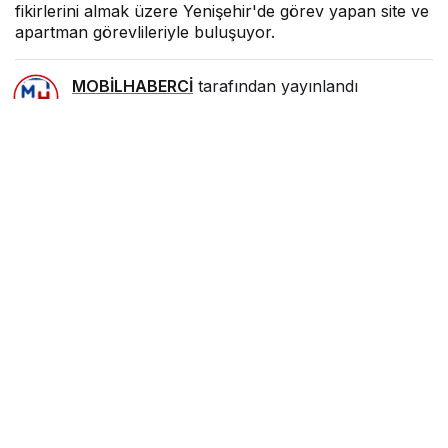
fikirlerini almak üzere Yenişehir'de görev yapan site ve
apartman görevlileriyle buluşuyor.
MOBİLHABERCİ
tarafından yayınlandı
6 Şubat 2022, 20:39
yayınlandı
0
Paylaş
Beğen
Yenişehir Belediye Başkanı Abdullah Özyiğit, talep
ve fikirlerini almak üzere Yenişehir’de görev yapan
site ve apartman görevlileriyle buluşuyor.
5 yıllık stratejik planın oluşturulması sürecinde
Türkiye’de bir ilke imza atarak tüm mahallelerde
toplantılar yapan, muhtarlıklara sandıklar kuran ve
vatandaşların talep ve önerilerini alan Yenişehir