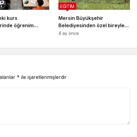
EĞİTİM
eki kurs
Mersin Büyükşehir
rinde öğrenim
Belediyesinden özel bireylere
alan öğrencilerden
engelsiz yaşam desteği
4 ay önce
şarı
 alanlar
*
ile işaretlenmişlerdir