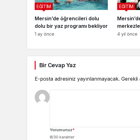
EĞİTİM
EĞİTİM
Mersin’de öğrencileri dolu
Mersin’d
dolu bir yaz programı bekliyor
merkezle
desteği 
1 ay önce
4 yıl önce
büyük ba
Bir Cevap Yaz
E-posta adresiniz yayınlanmayacak.
Gerekli
Yorumunuz
*
0
/30 karakter