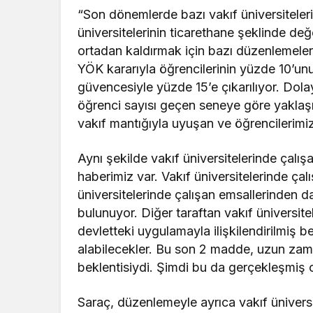
“Son dönemlerde bazı vakıf üniversiteleri
üniversitelerinin ticarethane şeklinde değ
ortadan kaldırmak için bazı düzenlemeler d
YÖK kararıyla öğrencilerinin yüzde 10’un
güvencesiyle yüzde 15’e çıkarılıyor. Dolay
öğrenci sayısı geçen seneye göre yaklaşı
vakıf mantığıyla uyuşan ve öğrencilerimi
Aynı şekilde vakıf üniversitelerinde çalış
haberimiz var. Vakıf üniversitelerinde ça
üniversitelerinde çalışan emsallerinden
bulunuyor. Diğer taraftan vakıf üniversit
devletteki uygulamayla ilişkilendirilmiş bel
alabilecekler. Bu son 2 madde, uzun zaman
beklentisiydi. Şimdi bu da gerçekleşmiş o
Saraç, düzenlemeyle ayrıca vakıf üniversit