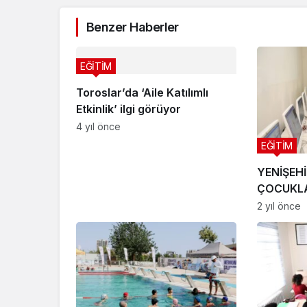
Benzer Haberler
EĞİTİM
Toroslar’da ‘Aile Katılımlı
Etkinlik’ ilgi görüyor
4 yıl önce
EĞİTİM
YENİŞEH
ÇOCUKLA
YAZILIM
2 yıl önce