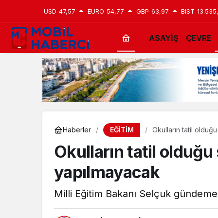
USD
47,57
EURO
54,77
GBP
63,97
BIST
13.535
ASAYİŞ
ÇEVRE
EĞİTİM
Haberler
Okulların tatil olduğ
Okulların tatil olduğu 
yapılmayacak
Milli Eğitim Bakanı Selçuk gündeme 