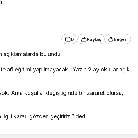
ı
SPOR
ı’dan Hasan
Mersinli tenisçiler
0
Paylaş
Beğen
geçmiş olsun
ANALİG’de grup
in açıklamalarda bulundu.
birincisi oldu
 telafi eğitimi yapılmayacak. ‘Yazın 2 ay okullar açık
ği yok. Ama koşullar değiştiğinde bir zaruret olursa,
 ilgili kararı gözden geçiririz.” dedi.