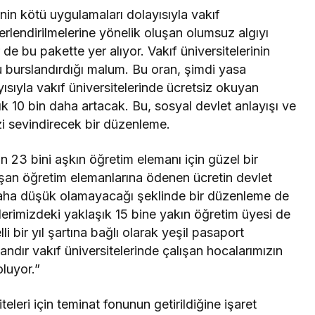
nin kötü uygulamaları dolayısıyla vakıf
erlendirilmelerine yönelik oluşan olumsuz algıyı
e bu pakette yer alıyor. Vakıf üniversitelerinin
u burslandırdığı malum. Bu oran, şimdi yasa
ısıyla vakıf üniversitelerinde ücretsiz okuyan
k 10 bin daha artacak. Bu, sosyal devlet anlayışı ve
zi sevindirecek bir düzenleme.
an 23 bini aşkın öğretim elemanı için güzel bir
lışan öğretim elemanlarına ödenen ücretin devlet
 daha düşük olamayacağı şeklinde bir düzenleme de
elerimizdeki yaklaşık 15 bine yakın öğretim üyesi de
li bir yıl şartına bağlı olarak yeşil pasaport
dır vakıf üniversitelerinde çalışan hocalarımızın
luyor.”
eleri için teminat fonunun getirildiğine işaret