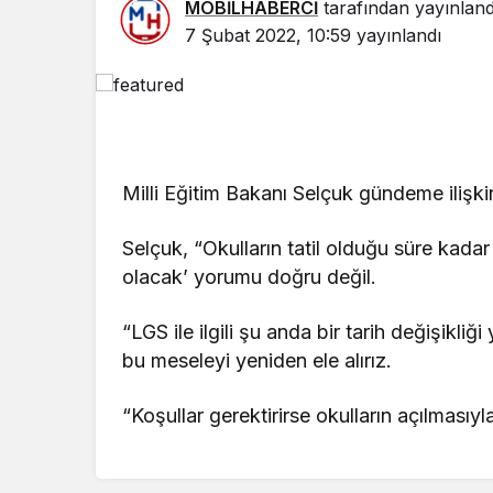
MOBİLHABERCİ
tarafından yayınland
7 Şubat 2022, 10:59
yayınlandı
GÜNDEM
Veysel Sar
Çokgün’e 
Milli Eğitim Bakanı Selçuk gündeme ilişk
mesajı
Selçuk, “Okulların tatil olduğu süre kadar
olacak’ yorumu doğru değil.
“LGS ile ilgili şu anda bir tarih değişikli
bu meseleyi yeniden ele alırız.
“Koşullar gerektirirse okulların açılmasıyla