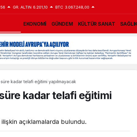
,56
GR. ALTIN
6.201,10
BTC
3.067.248,00
EĞİTİM
EKONOMİ
GÜNDEM
KÜLTÜR SANAT
SAĞLI
u süre kadar telafi eğitimi yapılmayacak
süre kadar telafi eğitimi
ilişkin açıklamalarda bulundu.