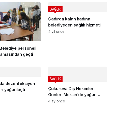
SAĞLIK
Çadırda kalan kadına
belediyeden sağlık hizmeti
4 yıl önce
Belediye personeli
aramasından geçti
SAĞLIK
’da dezenfeksiyon
Çukurova Diş Hekimleri
rı yoğunlaştı
Günleri Mersin’de yoğun
katılımla gerçekleşti
4 ay önce