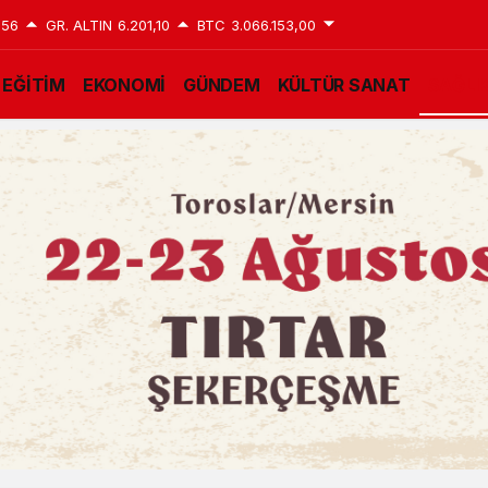
,56
GR. ALTIN
6.201,10
BTC
3.066.153,00
EĞİTİM
EKONOMİ
GÜNDEM
KÜLTÜR SANAT
SAĞLI