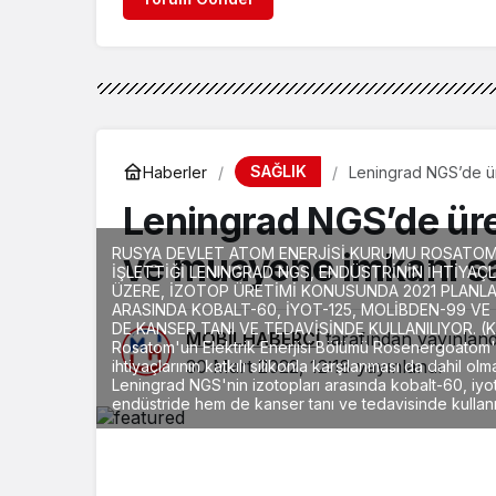
SAĞLIK
Haberler
Leningrad NGS’de ür
Leningrad NGS’de üret
RUSYA DEVLET ATOM ENERJİSİ KURUMU ROSATOM
ve muayene imkanı s
İŞLETTİĞİ LENINGRAD NGS, ENDÜSTRİNİN İHTİYAÇL
ÜZERE, İZOTOP ÜRETİMİ KONUSUNDA 2021 PLANLAR
ARASINDA KOBALT-60, İYOT-125, MOLİBDEN-99 V
DE KANSER TANI VE TEDAVİSİNDE KULLANILIYOR. (K
MOBİLHABERCİ
tarafından yayınland
Rosatom'un Elektrik Enerjisi Bölümü Rosenergoatom'un
30 Mart 2022, 12:18
yayınlandı
ihtiyaçlarının katkılı silikonla karşılanması da dahil o
Leningrad NGS'nin izotopları arasında kobalt-60, iyo
endüstride hem de kanser tanı ve tedavisinde kullanıl