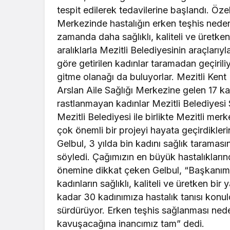
tespit edilerek tedavilerine başlandı. Ö
Merkezinde hastalığın erken teşhis nede
zamanda daha sağlıklı, kaliteli ve üretken b
aralıklarla Mezitli Belediyesinin araçları
göre getirilen kadınlar taramadan geçiril
gitme olanağı da buluyorlar. Mezitli Ken
Arslan Aile Sağlığı Merkezine gelen 17 k
rastlanmayan kadınlar Mezitli Belediyesi
Mezitli Belediyesi ile birlikte Mezitli me
çok önemli bir projeyi hayata geçirdikler
Gelbul, 3 yılda bin kadını sağlık taramas
söyledi. Çağımızın en büyük hastalıkların
önemine dikkat çeken Gelbul, “Başkanımı
kadınların sağlıklı, kaliteli ve üretken b
kadar 30 kadınımıza hastalık tanısı konul
sürdürüyor. Erken teşhis sağlanması nede
kavuşacağına inancımız tam” dedi.