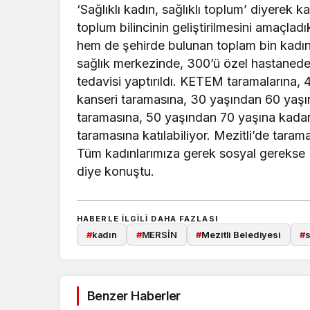
‘Sağlıklı kadın, sağlıklı toplum’ diyerek
toplum bilincinin geliştirilmesini amaçlad
hem de şehirde bulunan toplam bin kadını
sağlık merkezinde, 300’ü özel hastanede t
tedavisi yaptırıldı. KETEM taramalarına
kanseri taramasına, 30 yaşından 60 yaşın
taramasına, 50 yaşından 70 yaşına kadar 
taramasına katılabiliyor. Mezitli’de taram
Tüm kadınlarımıza gerek sosyal gerekse L
diye konuştu.
HABERLE ILGILI DAHA FAZLASI
#
kadın
#
MERSİN
#
Mezitli Belediyesi
#
s
Benzer Haberler