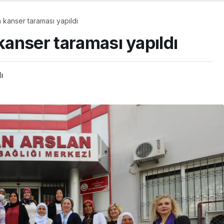
a kanser taraması yapıldı
 kanser taraması yapıldı
ı
GÜNDEM
Başkan Vekili Beşikci,
Gündoğdu
Mahallesi’nde
NU AÇTI
Vatandaşlarla Buluştu