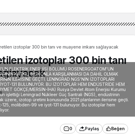
etilen izotoplar 300 bin tanı ve muayene imkanı sağlayacak
ilen izotoplar 300 bin tanı
'UN ELEKTRİK ENERJİSİ BÖLÜMÜ ROSENERGOATOM'UN
ağlayacak
ARININ KATKILI SİLİKONLA KARŞILANMASI DA DAHİL OLMAK
ININ İLERİSİNE GEÇTİ. LENINGRAD NGS'NİN İZOTOPLARI
E İYOT-131 BULUNUYOR. BU İZOTOPLAR HEM ENDÜSTRİDE HEM
IYMET GÖKÇE/MERSİN-İHA) Rusya Devlet Atom Enerjisi Kurumu
ı
 işlettiği Leningrad Nükleer Güç Santrali (NGS), endüstrinin
lmak üzere, izotop üretimi konusunda 2021 planlarının ilerisine geçti.
t-125, molibden-99 ve iyot-131 bulunuyor. Bu izotoplar hem
ıyor.
0
Paylaş
Beğen