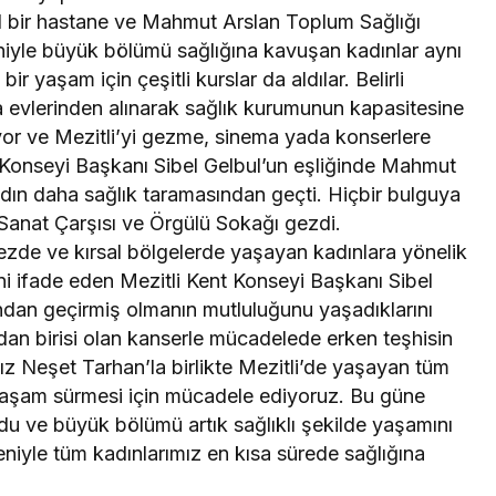
zel bir hastane ve Mahmut Arslan Toplum Sağlığı
niyle büyük bölümü sağlığına kavuşan kadınlar aynı
ir yaşam için çeşitli kurslar da aldılar. Belirli
yla evlerinden alınarak sağlık kurumunun kapasitesine
iyor ve Mezitli’yi gezme, sinema yada konserlere
t Konseyi Başkanı Sibel Gelbul’un eşliğinde Mahmut
adın daha sağlık taramasından geçti. Hiçbir bulguya
 Sanat Çarşısı ve Örgülü Sokağı gezdi.
rkezde ve kırsal bölgelerde yaşayan kadınlara yönelik
ini ifade eden Mezitli Kent Konseyi Başkanı Sibel
ından geçirmiş olmanın mutluluğunu yaşadıklarını
dan birisi olan kanserle mücadelede erken teşhisin
z Neşet Tarhan’la birlikte Mezitli’de yaşayan tüm
ir yaşam sürmesi için mücadele ediyoruz. Bu güne
du ve büyük bölümü artık sağlıklı şekilde yaşamını
niyle tüm kadınlarımız en kısa sürede sağlığına