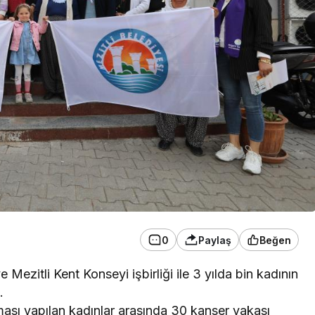
0
Paylaş
Beğen
 Mezitli Kent Konseyi işbirliği ile 3 yılda bin kadının
.
ası yapılan kadınlar arasında 30 kanser vakası