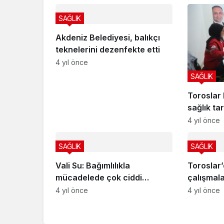
SAĞLIK
Akdeniz Belediyesi, balıkçı
teknelerini dezenfekte etti
4 yıl önce
SAĞLIK
Toroslar 
sağlık t
4 yıl önce
SAĞLIK
SAĞLIK
Vali Su: Bağımlılıkla
Toroslar
mücadelede çok ciddi
çalışmala
çalışmalar yapıyoruz
4 yıl önce
4 yıl önce