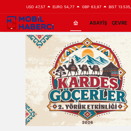
USD
47,57
EURO
54,77
GBP
63,97
BIST
13.535
ASAYİŞ
ÇEVRE