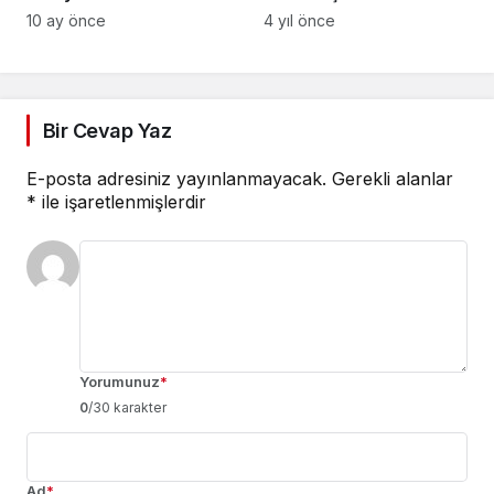
Okur’a ağırlaştırılmış
geçirildi
10 ay önce
4 yıl önce
müebbet + 5 yıl 8 ay
Bir Cevap Yaz
E-posta adresiniz yayınlanmayacak.
Gerekli alanlar
*
ile işaretlenmişlerdir
Yorumunuz
*
0
/30 karakter
Ad
*