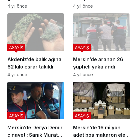
saldırı yapıldı
operasyon: 8 gözaltı
4 yıl önce
4 yıl önce
ASAYİŞ
ASAYİŞ
Akdeniz’de balık ağına
Mersin’de aranan 26
62 kilo esrar takıldı
şüpheli yakalandı
4 yıl önce
4 yıl önce
ASAYİŞ
ASAYİŞ
Mersin’de Derya Demir
Mersin’de 16 milyon
cinayeti: Sanık Murat
adet boş makaron ele