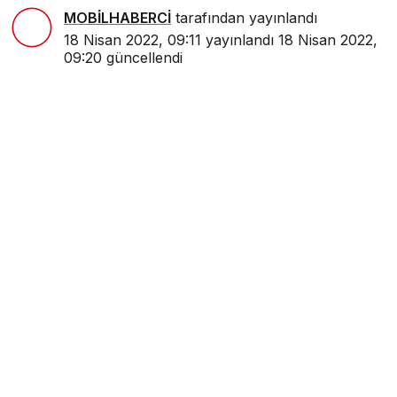
MOBİLHABERCİ
tarafından yayınlandı
18 Nisan 2022, 09:11
yayınlandı
18 Nisan 2022,
09:20
güncellendi
0
Paylaş
Beğen
Mersin’de organize bir şekilde uyuşturucu ticareti
ve sosyal medya üzerinden dolandırıcılık yaptıkları
iddiasıyla gözaltına alınan 11 şüpheliden 3’ü
tutuklandı.
İl Emniyet Müdürlüğünden yapılan açıklamaya
göre, Narkotik Suçlarla Mücadele Şube
Müdürlüğü ekiplerince yapılan çalışmada,
organize bir şekilde uyuşturucu ticareti ve bilişim
sistemlerini kullanarak sosyal medya üzerinden
dolandırıcılık yaptıkları tespit edilen 11 şüpheli,