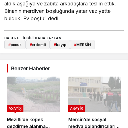
aldık aşağıya ve zabıta arkadaşlara teslim ettik.
Binanın merdiven boşluğunda yatar vaziyette
bulduk. Ev boştu” dedi.
HABERLE ILGILI DAHA FAZLASI
#
çocuk
#
erdemli
#
kayıp
#
MERSİN
Benzer Haberler
ASAYİŞ
ASAYİŞ
Mezitli’de köpek
Mersin’de sosyal
gezdirme alanına
medya dolandırıcılarına