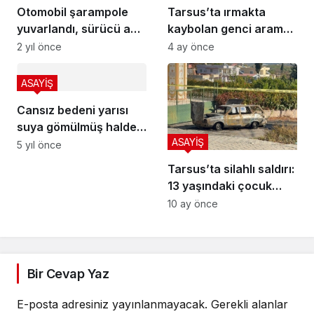
Otomobil şarampole
Tarsus’ta ırmakta
yuvarlandı, sürücü ağır
kaybolan genci arama
yaralandı
çalışmaları sürüyor
2 yıl önce
4 ay önce
ASAYİŞ
Cansız bedeni yarısı
suya gömülmüş halde
ASAYİŞ
bulundu
5 yıl önce
Tarsus’ta silahlı saldırı:
13 yaşındaki çocuk
yaşamını yitirdi, kuzeni
10 ay önce
yaralı; saldırgan intihar
etti
Bir Cevap Yaz
E-posta adresiniz yayınlanmayacak.
Gerekli alanlar