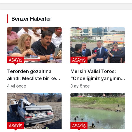
Benzer Haberler
ASAYİŞ
ASAYİŞ
Terörden gözaltına
Mersin Valisi Toros:
alındı, Mecliste bir kez
“Önceliğimiz yangının
daha devlete meydan
diğer tanklara
4 yıl önce
3 ay önce
okudu, devleti organize
sıçramasını önlemek”
suç örgütü ilan etti
ASAYİŞ
ASAYİŞ