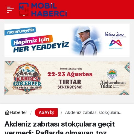
ASAYİŞ
Haberler
Akdeniz zabıtası stokçulara
geçit vermedi: Raflarda
Akdeniz zabıtası stokçulara geçit
olmayan toz şekerler
depolardan çıktı
vermedi: Raflarda olmayan toz