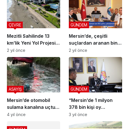
ÇEVRE
GÜNDEM
Mezitli Sahilinde 13
Mersin’de, çeşitli
km’lik Yeni Yol Projesi
suçlardan aranan bin
Başladı
592 şahıs yakalandı
2 yıl önce
2 yıl önce
ASAYİŞ
GÜNDEM
Mersin’de otomobil
“Mersin’de 1 milyon
sulama kanalına uçtu:
378 bin kişi oy
2 ölü
kullanacak”
4 yıl önce
3 yıl önce