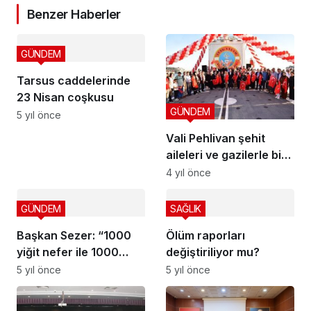
Benzer Haberler
GÜNDEM
Tarsus caddelerinde
23 Nisan coşkusu
GÜNDEM
5 yıl önce
Vali Pehlivan şehit
aileleri ve gazilerle bir
araya geldi
4 yıl önce
GÜNDEM
SAĞLIK
Başkan Sezer: “1000
Ölüm raporları
yiğit nefer ile 1000
değiştiriliyor mu?
adet fidan dikeceğiz”
5 yıl önce
5 yıl önce