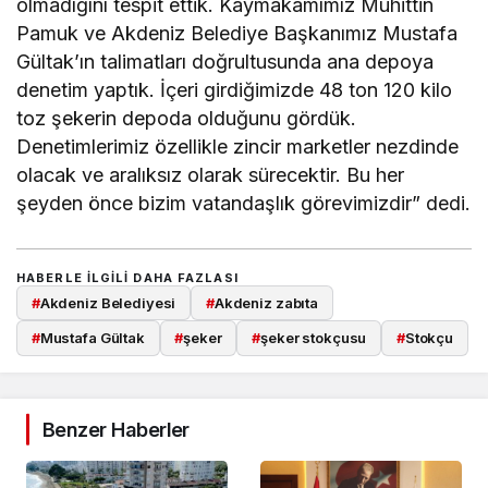
olmadığını tespit ettik. Kaymakamımız Muhittin
Pamuk ve Akdeniz Belediye Başkanımız Mustafa
Gültak’ın talimatları doğrultusunda ana depoya
denetim yaptık. İçeri girdiğimizde 48 ton 120 kilo
toz şekerin depoda olduğunu gördük.
Denetimlerimiz özellikle zincir marketler nezdinde
olacak ve aralıksız olarak sürecektir. Bu her
şeyden önce bizim vatandaşlık görevimizdir” dedi.
HABERLE ILGILI DAHA FAZLASI
#
Akdeniz Belediyesi
#
Akdeniz zabıta
#
Mustafa Gültak
#
şeker
#
şeker stokçusu
#
Stokçu
Benzer Haberler