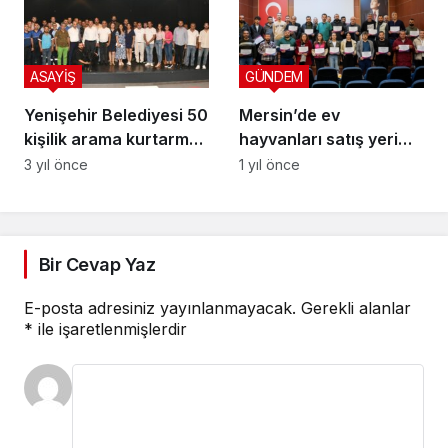
ASAYİŞ
GÜNDEM
Yenişehir Belediyesi 50
Mersin’de ev
kişilik arama kurtarma
hayvanları satış yeri
ekibi kurdu
sahiplerine eğitim
3 yıl önce
1 yıl önce
verildi
Bir Cevap Yaz
E-posta adresiniz yayınlanmayacak.
Gerekli alanlar
*
ile işaretlenmişlerdir