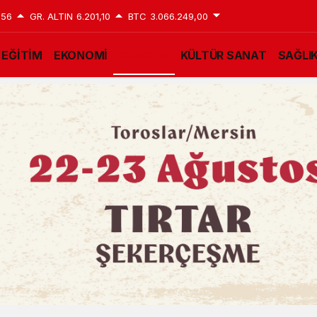
,56
GR. ALTIN
6.201,10
BTC
3.066.249,00
EĞİTİM
EKONOMİ
GÜNDEM
KÜLTÜR SANAT
SAĞLI