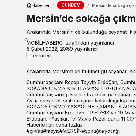
GÜNDEM
Haberler
Mersin’de sokağa çık
Mersin’de sokağa çıkm
Aralarında Mersin'in de bulunduğu seyahat kısı
MOBİLHABERCİ
tarafından yayınlandı
6 Şubat 2022, 20:59
yayınlandı
Aralarında Mersin’in de bulunduğu seyahat kısı
Cumhurbaşkanı Recep Tayyip Erdoğan, Cumhurbaşk
SOKAĞA ÇIKMA KISITLAMASI UYGULANACAK
Cumhurbaşkanlığı kabine toplantısında alınan ka
Ayrıca seyahat kısıtlamasının kaldırıldığı top
SOKAĞA ÇIKMA YASAĞI NE ZAMAN OLACAK
Cumhurbaşkanı Erdoğan, “16-17-18 ve 19 Mayıs ta
Erdoğan, “Yaşlılar, 17 Mayıs Pazar günü 11.00-
Haberle ilgili daha fazlası
#
çıkma
#
mayıs
#
MERSİN
#
sokağa
#
yasağı