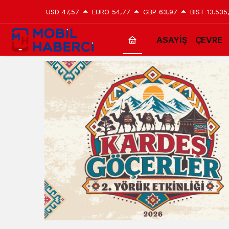
USD
47,57
EURO
54,77
GBP
63,97
BIST
13.535
ASAYİŞ
ÇEVRE