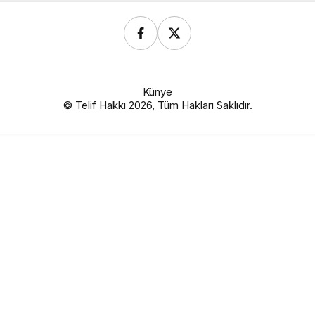
i görüp söndürdü