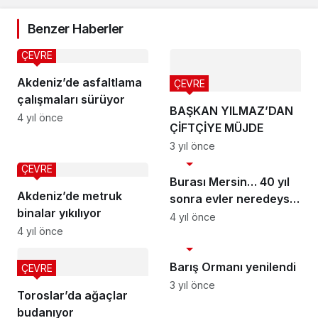
Benzer Haberler
ÇEVRE
Akdeniz’de asfaltlama
ÇEVRE
çalışmaları sürüyor
BAŞKAN YILMAZ’DAN
4 yıl önce
ÇİFTÇİYE MÜJDE
3 yıl önce
ÇEVRE
ÇEVRE
Burası Mersin… 40 yıl
Akdeniz’de metruk
sonra evler neredeyse
binalar yıkılıyor
kara gömüldü
4 yıl önce
4 yıl önce
ÇEVRE
Barış Ormanı yenilendi
ÇEVRE
3 yıl önce
Toroslar’da ağaçlar
budanıyor