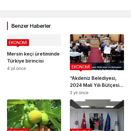
Benzer Haberler
EKONOMİ
Mersin keçi üretiminde
Türkiye birincisi
EKONOMİ
4 yıl önce
“Akdeniz Belediyesi,
2024 Mali Yılı Bütçesini
1 Milyar 418 Milyon TL
3 yıl önce
İle Onayladı ve Mahalle
Muhtarlarına Ödenek
Artışı Yaptı!