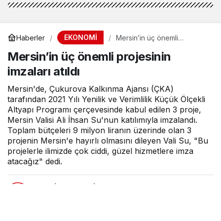
EKONOMİ
Haberler
Mersin’in üç önemli
projesinin imzaları atıldı
Mersin’in üç önemli projesinin
imzaları atıldı
Mersin'de, Çukurova Kalkınma Ajansı (ÇKA)
tarafından 2021 Yılı Yenilik ve Verimlilik Küçük Ölçekli
Altyapı Programı çerçevesinde kabul edilen 3 proje,
Mersin Valisi Ali İhsan Su'nun katılımıyla imzalandı.
Toplam bütçeleri 9 milyon liranın üzerinde olan 3
projenin Mersin'e hayırlı olmasını dileyen Vali Su, "Bu
projelerle ilimizde çok ciddi, güzel hizmetlere imza
atacağız" dedi.
MOBİLHABERCİ
tarafından yayınlandı
6 Şubat 2022, 21:49
yayınlandı