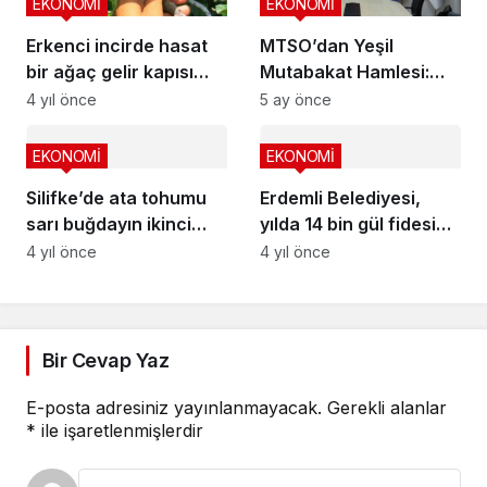
EKONOMİ
EKONOMİ
Erkenci incirde hasat
MTSO’dan Yeşil
bir ağaç gelir kapısı
Mutabakat Hamlesi:
oldu
KOBİ’lere Rehberlik
4 yıl önce
5 ay önce
Merkezleri Kuruluyor
EKONOMİ
EKONOMİ
Silifke’de ata tohumu
Erdemli Belediyesi,
sarı buğdayın ikinci
yılda 14 bin gül fidesi
hasadı yapılıyor
üretiyor
4 yıl önce
4 yıl önce
Bir Cevap Yaz
E-posta adresiniz yayınlanmayacak.
Gerekli alanlar
*
ile işaretlenmişlerdir