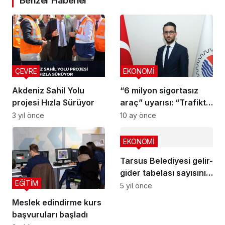
Benzer Haberler
ÇEVRE
EKONOMİ
Akdeniz Sahil Yolu
“6 milyon sigortasız
projesi Hızla Sürüyor
araç” uyarısı: “Trafikte
saatli bomba”
3 yıl önce
10 ay önce
EKONOMİ
Tarsus Belediyesi gelir-
gider tabelası sayısını
EĞİTİM
artırıyor
5 yıl önce
Meslek edindirme kurs
başvuruları başladı