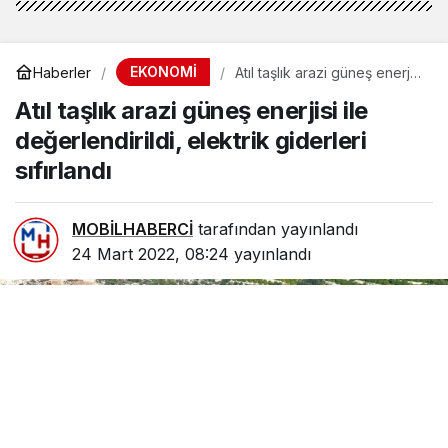
EKONOMİ
Haberler
Atıl taşlık arazi güneş enerjisi
ile değerlendirildi, elektrik
Atıl taşlık arazi güneş enerjisi ile
giderleri sıfırlandı
değerlendirildi, elektrik giderleri
sıfırlandı
MOBİLHABERCİ
tarafından yayınlandı
24 Mart 2022, 08:24
yayınlandı