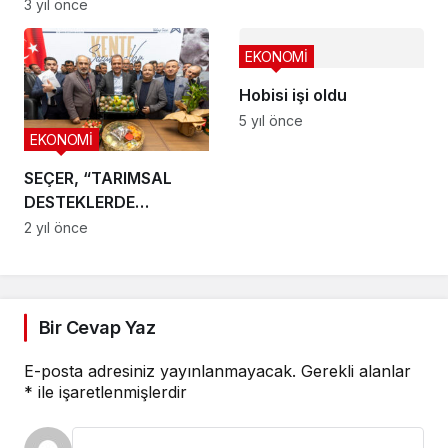
3 yıl önce
EKONOMİ
Hobisi işi oldu
5 yıl önce
EKONOMİ
SEÇER, “TARIMSAL
DESTEKLERDE
ÖRNEĞİZ”
2 yıl önce
Bir Cevap Yaz
E-posta adresiniz yayınlanmayacak.
Gerekli alanlar
*
ile işaretlenmişlerdir