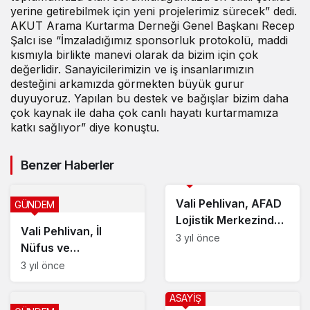
yerine getirebilmek için yeni projelerimiz sürecek” dedi.
AKUT Arama Kurtarma Derneği Genel Başkanı Recep
Şalcı ise “İmzaladığımız sponsorluk protokolü, maddi
kısmıyla birlikte manevi olarak da bizim için çok
değerlidir. Sanayicilerimizin ve iş insanlarımızın
desteğini arkamızda görmekten büyük gurur
duyuyoruz. Yapılan bu destek ve bağışlar bizim daha
çok kaynak ile daha çok canlı hayatı kurtarmamıza
katkı sağlıyor” diye konuştu.
Benzer Haberler
GÜNDEM
Vali Pehlivan, AFAD
GÜNDEM
Lojistik Merkezinde
Vali Pehlivan, İl
incelemelerde
3 yıl önce
Nüfus ve
bulundu
Vatandaşlık İşleri
3 yıl önce
birimlerini inceledi
ASAYİŞ