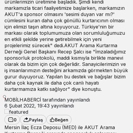
ürünlerimizin üretimine başladık. Şimdi kendi
markamızla ticari faaliyetimize başlarken, markamızın
AKUT'a sponsor olmasını 'sesimi duyan var mı?'
cümlesini kuran daha çok gönüllü kurtarıcının olması
için elimizi taşın altına koyuyoruz. Türkiye'nin bir
markası olarak toplumumuza olan sorumluluğumuzu
en etkili şekilde yerine getirebilmek için yeni
projelerimiz sürecek" dedi.AKUT Arama Kurtarma
Derneği Genel Başkanı Recep Şalcı ise "İmzaladığımız
sponsorluk protokolü, maddi kısmıyla birlikte manevi
olarak da bizim için çok değerlidir. Sanayicilerimizin ve
iş insanlarımızın desteğini arkamızda görmekten büyük
gurur duyuyoruz. Yapılan bu destek ve bağışlar bizim
daha çok kaynak ile daha çok canlı hayatı
kurtarmamıza katkı sağlıyor" diye konuştu.
MOBİLHABERCİ
tarafından yayınlandı
6 Şubat 2022, 19:43
yayınlandı
0
Paylaş
Beğen
Mersin İlaç Ecza Deposu (MED) ile AKUT Arama