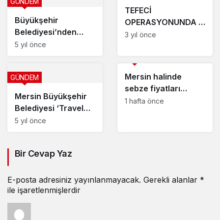
GÜNDEM
TEFECİ
Büyükşehir
OPERASYONUNDA 11
Belediyesi’nden
ŞÜPHELİ GÖZALTINA
3 yıl önce
Tarsuslu esnafa
5 yıl önce
ALINDI
gıda kolisi
GÜNDEM
Mersin halinde
GÜNDEM
sebze fiyatları
Mersin Büyükşehir
açıklandı: Bir üründe
1 hafta önce
Belediyesi ‘Travel
düşüş yaşandı
Turkey İzmir
5 yıl önce
Fuarı’na katılacak
Bir Cevap Yaz
E-posta adresiniz yayınlanmayacak.
Gerekli alanlar
*
ile işaretlenmişlerdir