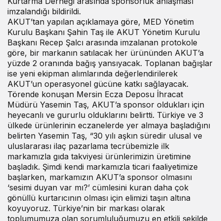
Kurtarma Derneği arasında sponsorluk anlaşması
imzalandığı bildirildi.
AKUT’tan yapılan açıklamaya göre, MED Yönetim
Kurulu Başkanı Şahin Taş ile AKUT Yönetim Kurulu
Başkanı Recep Şalcı arasında imzalanan protokole
göre, bir markanın satılacak her ürününden AKUT’a
yüzde 2 oranında bağış yansıyacak. Toplanan bağışlar
ise yeni ekipman alımlarında değerlendirilerek
AKUT’un operasyonel gücüne katkı sağlayacak.
Törende konuşan Mersin Ecza Deposu İhracat
Müdürü Yasemin Taş, AKUT’a sponsor oldukları için
heyecanlı ve gururlu olduklarını belirtti. Türkiye ve 3
ülkede ürünlerinin eczanelerde yer almaya başladığını
belirten Yasemin Taş, “30 yılı aşkın süredir ulusal ve
uluslararası ilaç pazarlama tecrübemizle ilk
markamızla gıda takviyesi ürünlerimizin üretimine
başladık. Şimdi kendi markamızla ticari faaliyetimize
başlarken, markamızın AKUT’a sponsor olmasını
‘sesimi duyan var mı?’ cümlesini kuran daha çok
gönüllü kurtarıcının olması için elimizi taşın altına
koyuyoruz. Türkiye’nin bir markası olarak
toplumumuza olan sorumluluğumuzu en etkili şekilde