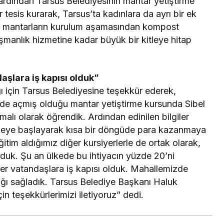
ardından Tarsus Belediyesinin mantar yetiştirme
ir tesis kurarak, Tarsus’ta kadınlara da ayrı bir ek
te, mantarların kurulum aşamasından kompost
şmanlık hizmetine kadar büyük bir kitleye hitap
aşlara iş kapısı olduk”
ğı için Tarsus Belediyesine teşekkür ederek,
nde açmış olduğu mantar yetiştirme kursunda Sibel
alı olarak öğrendik. Ardından edinilen bilgiler
rmeye başlayarak kısa bir döngüde para kazanmaya
eğitim aldığımız diğer kursiyerlerle de ortak olarak,
rduk. Şu an ülkede bu ihtiyacın yüzde 20’ni
ğer vatandaşlara iş kapısı olduk. Mahallemizde
ağı sağladık. Tarsus Belediye Başkanı Haluk
n teşekkürlerimizi iletiyoruz” dedi.