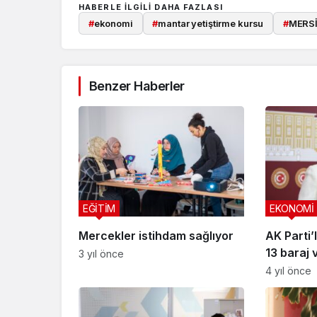
HABERLE ILGILI DAHA FAZLASI
#
ekonomi
#
mantar yetiştirme kursu
#
MERS
Benzer Haberler
EĞİTİM
EKONOMİ
Mercekler istihdam sağlıyor
AK Parti’
13 baraj 
3 yıl önce
devam ed
4 yıl önce