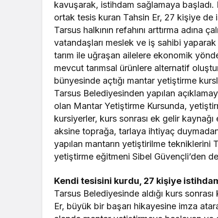
kavuşarak, istihdam sağlamaya başladı. Ku
ortak tesis kuran Tahsin Er, 27 kişiye de 
Tarsus halkının refahını arttırma adına ça
vatandaşları meslek ve iş sahibi yaparak 
tarım ile uğraşan ailelere ekonomik yönd
mevcut tarımsal ürünlere alternatif oluşt
bünyesinde açtığı mantar yetiştirme kur
Tarsus Belediyesinden yapılan açıklamaya
olan Mantar Yetiştirme Kursunda, yetiştir
kursiyerler, kurs sonrası ek gelir kaynağı 
aksine toprağa, tarlaya ihtiyaç duymadan
yapılan mantarın yetiştirilme teknikleri
yetiştirme eğitmeni Sibel Güvençli’den d
Kendi tesisini kurdu, 27 kişiye istihda
Tarsus Belediyesinde aldığı kurs sonrası 
Er, büyük bir başarı hikayesine imza atar