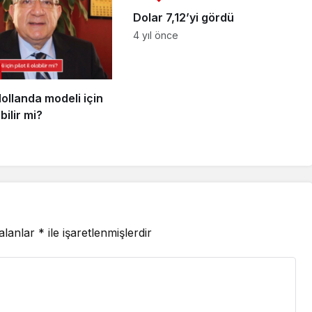
Dolar 7,12’yi gördü
4 yıl önce
ollanda modeli için
abilir mi?
 alanlar
*
ile işaretlenmişlerdir