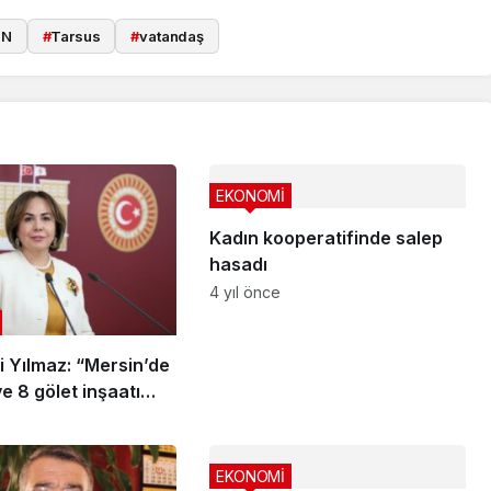
İN
#
Tarsus
#
vatandaş
EKONOMİ
Kadın kooperatifinde salep
hasadı
4 yıl önce
li Yılmaz: “Mersin’de
ve 8 gölet inşaatı
iyor”
EKONOMİ