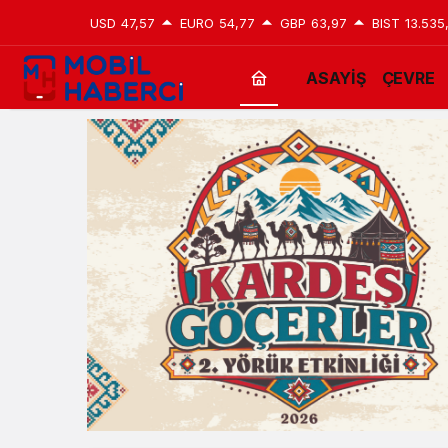
USD
47,57
EURO
54,77
GBP
63,97
BIST
13.535
ASAYİŞ
ÇEVRE