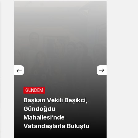
GÜNDEM
ASAYİŞ
Başkan Vekili Beşikci,
Gündoğdu
Orman
Mahallesi’nde
otomo
Vatandaşlarla Buluştu
sönd