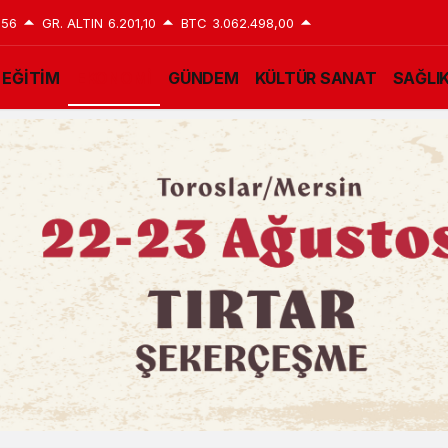
,56
GR. ALTIN
6.201,10
BTC
3.062.498,00
EĞİTİM
EKONOMİ
GÜNDEM
KÜLTÜR SANAT
SAĞLI