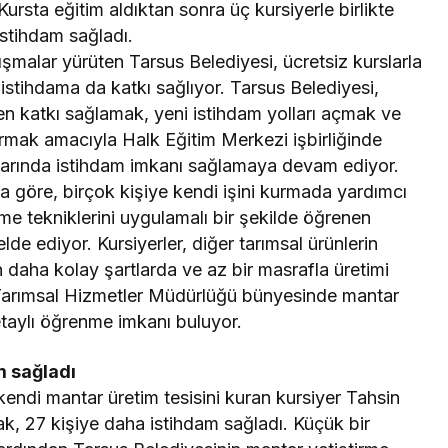
rsta eğitim aldıktan sonra üç kursiyerle birlikte
istihdam sağladı.
lışmalar yürüten Tarsus Belediyesi, ücretsiz kurslarla
istihdama da katkı sağlıyor. Tarsus Belediyesi,
en katkı sağlamak, yeni istihdam yolları açmak ve
urmak amacıyla Halk Eğitim Merkezi işbirliğinde
slarında istihdam imkanı sağlamaya devam ediyor.
 göre, birçok kişiye kendi işini kurmada yardımcı
me tekniklerini uygulamalı bir şekilde öğrenen
elde ediyor. Kursiyerler, diğer tarımsal ürünlerin
 daha kolay şartlarda ve az bir masrafla üretimi
ni Tarımsal Hizmetler Müdürlüğü bünyesinde mantar
etaylı öğrenme imkanı buluyor.
m sağladı
kendi mantar üretim tesisini kuran kursiyer Tahsin
ak, 27 kişiye daha istihdam sağladı. Küçük bir