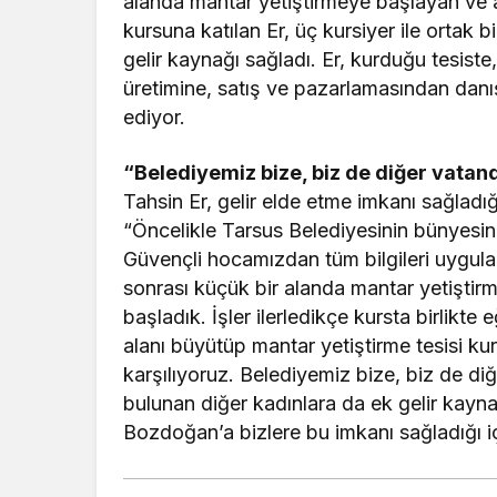
alanda mantar yetiştirmeye başlayan ve 
kursuna katılan Er, üç kursiyer ile ortak b
gelir kaynağı sağladı. Er, kurduğu tesis
üretimine, satış ve pazarlamasından danı
ediyor.
“Belediyemiz bize, biz de diğer vatand
Tahsin Er, gelir elde etme imkanı sağladı
“Öncelikle Tarsus Belediyesinin bünyesi
Güvençli hocamızdan tüm bilgileri uygulam
sonrası küçük bir alanda mantar yetişti
başladık. İşler ilerledikçe kursta birlikte 
alanı büyütüp mantar yetiştirme tesisi ku
karşılıyoruz. Belediyemiz bize, biz de di
bulunan diğer kadınlara da ek gelir kayn
Bozdoğan’a bizlere bu imkanı sağladığı içi