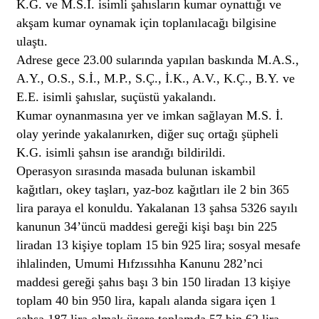
K.G. ve M.S.İ. isimli şahısların kumar oynattığı ve
akşam kumar oynamak için toplanılacağı bilgisine
ulaştı.
Adrese gece 23.00 sularında yapılan baskında M.A.S.,
A.Y., O.S., S.İ., M.P., S.Ç., İ.K., A.V., K.Ç., B.Y. ve
E.E. isimli şahıslar, suçüstü yakalandı.
Kumar oynanmasına yer ve imkan sağlayan M.S. İ.
olay yerinde yakalanırken, diğer suç ortağı şüpheli
K.G. isimli şahsın ise arandığı bildirildi.
Operasyon sırasında masada bulunan iskambil
kağıtları, okey taşları, yaz-boz kağıtları ile 2 bin 365
lira paraya el konuldu. Yakalanan 13 şahsa 5326 sayılı
kanunun 34’üncü maddesi gereği kişi başı bin 225
liradan 13 kişiye toplam 15 bin 925 lira; sosyal mesafe
ihlalinden, Umumi Hıfzıssıhha Kanunu 282’nci
maddesi gereği şahıs başı 3 bin 150 liradan 13 kişiye
toplam 40 bin 950 lira, kapalı alanda sigara içen 1
şahsa 187 lira olmak üzere toplamda 57 bin 62 lira