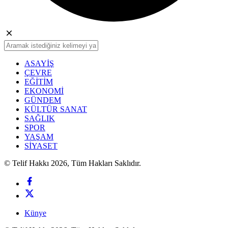
ASAYİŞ
ÇEVRE
EĞİTİM
EKONOMİ
GÜNDEM
KÜLTÜR SANAT
SAĞLIK
SPOR
YAŞAM
SİYASET
© Telif Hakkı 2026, Tüm Hakları Saklıdır.
Künye