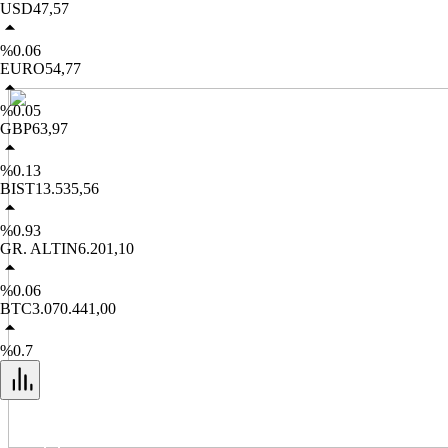
USD
47,57
%0.06
EURO
54,77
%0.05
GBP
63,97
%0.13
BIST
13.535,56
%0.93
GR. ALTIN
6.201,10
%0.06
BTC
3.070.441,00
%0.7