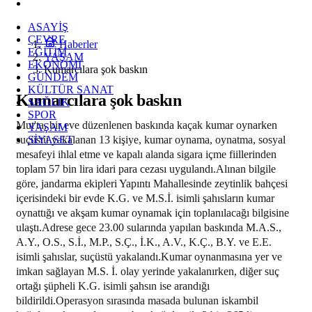
ASAYİŞ
ÇEVRE
Haberler
EĞİTİM
YAŞAM
EKONOMİ
Kumarcılara şok baskın
GÜNDEM
KÜLTÜR SANAT
Kumarcılara şok baskın
SAĞLIK
SPOR
Mut'ta, bir eve düzenlenen baskında kaçak kumar oynarken
YAŞAM
suçüstü yakalanan 13 kişiye, kumar oynama, oynatma, sosyal
SİYASET
mesafeyi ihlal etme ve kapalı alanda sigara içme fiillerinden
toplam 57 bin lira idari para cezası uygulandı.Alınan bilgile
göre, jandarma ekipleri Yapıntı Mahallesinde zeytinlik bahçesi
içerisindeki bir evde K.G. ve M.S.İ. isimli şahısların kumar
oynattığı ve akşam kumar oynamak için toplanılacağı bilgisine
ulaştı.Adrese gece 23.00 sularında yapılan baskında M.A.S.,
A.Y., O.S., S.İ., M.P., S.Ç., İ.K., A.V., K.Ç., B.Y. ve E.E.
isimli şahıslar, suçüstü yakalandı.Kumar oynanmasına yer ve
imkan sağlayan M.S. İ. olay yerinde yakalanırken, diğer suç
ortağı şüpheli K.G. isimli şahsın ise arandığı
bildirildi.Operasyon sırasında masada bulunan iskambil