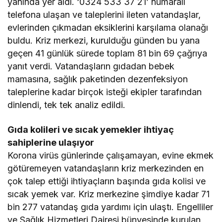
yanında yer aldı. ‘0324 533 37 21’ numaralı
telefona ulaşan ve taleplerini ileten vatandaşlar,
evlerinden çıkmadan eksiklerini karşılama olanağı
buldu. Kriz merkezi, kurulduğu günden bu yana
geçen 41 günlük sürede toplam 81 bin 69 çağrıya
yanıt verdi. Vatandaşların gıdadan bebek
mamasına, sağlık paketinden dezenfeksiyon
taleplerine kadar birçok isteği ekipler tarafından
dinlendi, tek tek analiz edildi.
Gıda kolileri ve sıcak yemekler ihtiyaç
sahiplerine ulaşıyor
Korona virüs günlerinde çalışamayan, evine ekmek
götüremeyen vatandaşların kriz merkezinden en
çok talep ettiği ihtiyaçların başında gıda kolisi ve
sıcak yemek var. Kriz merkezine şimdiye kadar 71
bin 277 vatandaş gıda yardımı için ulaştı. Engelliler
ve Sağlık Hizmetleri Dairesi bünyesinde kurulan