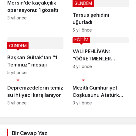
Mersin’de kaçakçılık
GÜNDEM
operasyonu: 1 gözaltı
Tarsus şehidini
3 yıl önce
uğurladı
5 yıl önce
EĞİTİM
GÜNDEM
VALİ PEHLİVAN:
Başkan Gültak’tan “1
“ÖĞRETMENLER
Temmuz” mesajı
GÜNEŞTİR”
3 yıl önce
5 yıl önce
GÜNDEM
GÜNDEM
Depremzedelerin temiz
Mezitli Cumhuriyet
su ihtiyacı karşılanıyor
Coşkusunu Atatürk
Büstü Açarak Yaşadı
3 yıl önce
3 yıl önce
Bir Cevap Yaz