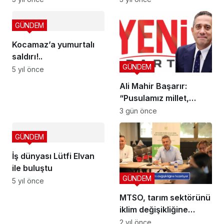
KAPILARINA KİLİT
muhalefete yüklendi
VURDU
GÜNDEM
Kocamaz’a yumurtalı
saldırı!..
GÜNDEM
5 yıl önce
Ali Mahir Başarır:
“Pusulamız millet,
rotamız iktidar”
3 gün önce
GÜNDEM
İş dünyası Lütfi Elvan
ile buluştu
GÜNDEM
5 yıl önce
MTSO, tarım sektörünü
iklim değişikliğine
hazırlıyor
2 yıl önce