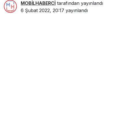
MOBİLHABERCİ
tarafından yayınlandı
6 Şubat 2022, 20:17
yayınlandı
0
Paylaş
Beğen
Mersin İl Umumi Hıfzıssıhha Kurulunca, korona
virüs tedbirleri kapsamında taziyelerin salgın
döneminde toplu şekilde hiçbir ortamda
yapılmaması kararı alındı.
Mersin Valiliğinden konuya ilişkin yapılan
açıklamaya göre, İl Umumi Hıfzıssıhha Kurulu 31
Temmuz tarihinde Vali Ali İhsan Su başkanlığında
toplanarak, korona virüs salgını ile mücadele
kapsamında bazı yeni kararlar aldı. Bu çerçevede,
kontrollü sosyal hayat sürecine uygun olarak