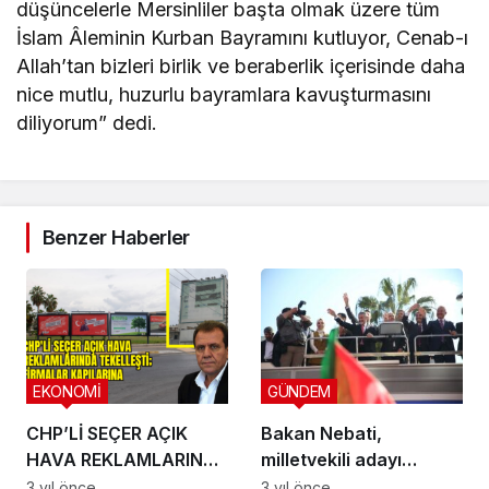
düşüncelerle Mersinliler başta olmak üzere tüm
İslam Âleminin Kurban Bayramını kutluyor, Cenab-ı
Allah’tan bizleri birlik ve beraberlik içerisinde daha
nice mutlu, huzurlu bayramlara kavuşturmasını
diliyorum” dedi.
Benzer Haberler
EKONOMİ
GÜNDEM
CHP’Lİ SEÇER AÇIK
Bakan Nebati,
HAVA REKLAMLARINDA
milletvekili adayı
TEKELLEŞTİ; FİRMALAR
olduğu Mersin’den
3 yıl önce
3 yıl önce