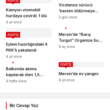
ASAYİŞ
Vicdansız sürücü
Kamyon otomobili
‘kasten öldürmeye
hurdaya çevirdi: 1 ölü
teşebbüs’ suçundan
3 gün önce
4 yıl önce
tutuklandı
ASAYİŞ
Mersin’de “Barış
ASAYİŞ
Turgut” Organize Suç
Eylem hazırlığındaki 4
Örgütüne Operasyon:
6 ay önce
PKK’lı yakalandı
38 Gözaltı, Araç ve
4 yıl önce
Hesaplara El Konuldu
ASAYİŞ
ASAYİŞ
Balkonda akıma
Mersin’de ev yangını
kapılarak ölen 1,5
4 yıl önce
yaşındaki Yamaç Ali
4 hafta önce
son yolculuğuna
uğurlandı
Bir Cevap Yaz