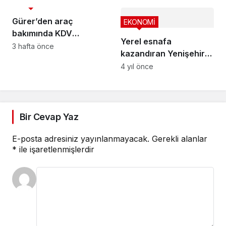
EKONOMİ
inşa ediliyor
Gürer’den araç
EKONOMİ
bakımında KDV
Yerel esnafa
kaldırılsın teklifi
3 hafta önce
kazandıran Yenişehir
Halk Kart
4 yıl önce
Bir Cevap Yaz
E-posta adresiniz yayınlanmayacak.
Gerekli alanlar
*
ile işaretlenmişlerdir