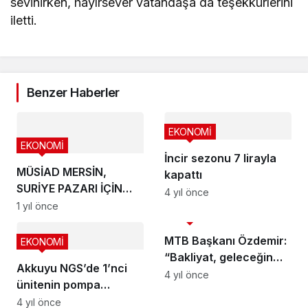
sevinirken, hayırsever vatandaşa da teşekkürlerini
iletti.
Benzer Haberler
EKONOMİ
EKONOMİ
İncir sezonu 7 lirayla
MÜSİAD MERSİN,
kapattı
SURİYE PAZARI İÇİN
4 yıl önce
HAREKETE GEÇTİ
1 yıl önce
EKONOMİ
MTB Başkanı Özdemir:
EKONOMİ
“Bakliyat, geleceğin
Akkuyu NGS’de 1’nci
gıdası”
4 yıl önce
ünitenin pompa
istasyonunun temeli
4 yıl önce