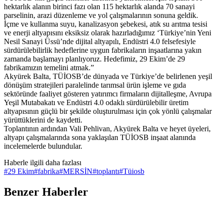
hektarlık alanın birinci fazı olan 115 hektarlık alanda 70 sanayi
parselinin, arazi düzenleme ve yol çalışmalarının sonuna geldik.
İçme ve kullanma suyu, kanalizasyon şebekesi, atık su arıtma tesisi
ve enerji altyapısını eksiksiz olarak hazırladığımız ‘Türkiye’nin Yeni
Nesil Sanayi Üssü’nde dijital altyapılı, Endüstri 4.0 felsefesiyle
sürdürülebilirlik hedeflerine uygun fabrikaların inşaatlarına yakın
zamanda başlamayı planlıyoruz. Hedefimiz, 29 Ekim’de 29
fabrikamızın temelini atmak.”
Akyürek Balta, TÜİOSB’de dünyada ve Türkiye’de belirlenen yeşil
dönüşüm stratejileri paralelinde tarımsal ürün işleme ve gıda
sektöründe faaliyet gösteren yatırımcı firmaların dijitalleşme, Avrupa
Yeşil Mutabakatı ve Endüstri 4.0 odaklı sürdürülebilir üretim
altyapısının güçlü bir şekilde oluşturulması için çok yönlü çalışmalar
yürüttüklerini de kaydetti.
Toplantının ardından Vali Pehlivan, Akyürek Balta ve heyet üyeleri,
altyapı çalışmalarında sona yaklaşılan TÜİOSB inşaat alanında
incelemelerde bulundular.
Haberle ilgili daha fazlası
#
29 Ekim
#
fabrika
#
MERSİN
#
toplantı
#
Tüiosb
Benzer Haberler