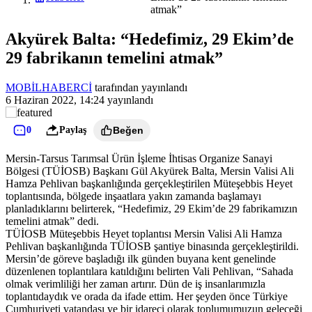
atmak”
Akyürek Balta: “Hedefimiz, 29 Ekim’de
29 fabrikanın temelini atmak”
MOBİLHABERCİ
tarafından yayınlandı
6 Haziran 2022, 14:24
yayınlandı
0
Paylaş
Beğen
Mersin-Tarsus Tarımsal Ürün İşleme İhtisas Organize Sanayi
Bölgesi (TÜİOSB) Başkanı Gül Akyürek Balta, Mersin Valisi Ali
Hamza Pehlivan başkanlığında gerçekleştirilen Müteşebbis Heyet
toplantısında, bölgede inşaatlara yakın zamanda başlamayı
planladıklarını belirterek, “Hedefimiz, 29 Ekim’de 29 fabrikamızın
temelini atmak” dedi.
TÜİOSB Müteşebbis Heyet toplantısı Mersin Valisi Ali Hamza
Pehlivan başkanlığında TÜİOSB şantiye binasında gerçekleştirildi.
Mersin’de göreve başladığı ilk günden buyana kent genelinde
düzenlenen toplantılara katıldığını belirten Vali Pehlivan, “Sahada
olmak verimliliği her zaman artırır. Dün de iş insanlarımızla
toplantıdaydık ve orada da ifade ettim. Her şeyden önce Türkiye
Cumhuriyeti vatandaşı ve bir idareci olarak toplumumuzun geleceği