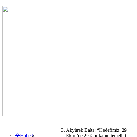
Akyürek Balta: “Hedefimiz, 29
Haberler
Ekim’de 29 fabrikanın temelini
EKONOMİ