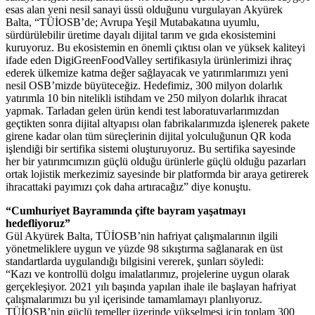
esas alan yeni nesil sanayi üssü olduğunu vurgulayan Akyürek
Balta, “TÜİOSB’de; Avrupa Yeşil Mutabakatına uyumlu,
sürdürülebilir üretime dayalı dijital tarım ve gıda ekosistemini
kuruyoruz. Bu ekosistemin en önemli çıktısı olan ve yüksek kaliteyi
ifade eden DigiGreenFoodValley sertifikasıyla ürünlerimizi ihraç
ederek ülkemize katma değer sağlayacak ve yatırımlarımızı yeni
nesil OSB’mizde büyüteceğiz. Hedefimiz, 300 milyon dolarlık
yatırımla 10 bin nitelikli istihdam ve 250 milyon dolarlık ihracat
yapmak. Tarladan gelen ürün kendi test laboratuvarlarımızdan
geçtikten sonra dijital altyapısı olan fabrikalarımızda işlenerek pakete
girene kadar olan tüm süreçlerinin dijital yolculuğunun QR koda
işlendiği bir sertifika sistemi oluşturuyoruz. Bu sertifika sayesinde
her bir yatırımcımızın güçlü olduğu ürünlerle güçlü olduğu pazarları
ortak lojistik merkezimiz sayesinde bir platformda bir araya getirerek
ihracattaki payımızı çok daha artıracağız” diye konuştu.
“Cumhuriyet Bayramında çifte bayram yaşatmayı
hedefliyoruz”
Gül Akyürek Balta, TÜİOSB’nin hafriyat çalışmalarının ilgili
yönetmeliklere uygun ve yüzde 98 sıkıştırma sağlanarak en üst
standartlarda uygulandığı bilgisini vererek, şunları söyledi:
“Kazı ve kontrollü dolgu imalatlarımız, projelerine uygun olarak
gerçekleşiyor. 2021 yılı başında yapılan ihale ile başlayan hafriyat
çalışmalarımızı bu yıl içerisinde tamamlamayı planlıyoruz.
TÜİOSB’nin güçlü temeller üzerinde yükselmesi için toplam 300