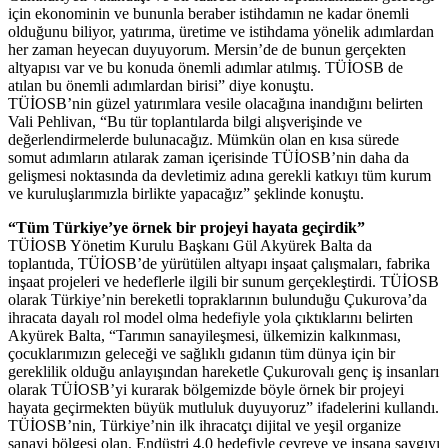
için ekonominin ve bununla beraber istihdamın ne kadar önemli
olduğunu biliyor, yatırıma, üretime ve istihdama yönelik adımlardan
her zaman heyecan duyuyorum. Mersin’de de bunun gerçekten
altyapısı var ve bu konuda önemli adımlar atılmış. TÜİOSB de
atılan bu önemli adımlardan birisi” diye konuştu.
TÜİOSB’nin güzel yatırımlara vesile olacağına inandığını belirten
Vali Pehlivan, “Bu tür toplantılarda bilgi alışverişinde ve
değerlendirmelerde bulunacağız. Mümkün olan en kısa sürede
somut adımların atılarak zaman içerisinde TÜİOSB’nin daha da
gelişmesi noktasında da devletimiz adına gerekli katkıyı tüm kurum
ve kuruluşlarımızla birlikte yapacağız” şeklinde konuştu.
“Tüm Türkiye’ye örnek bir projeyi hayata geçirdik”
TÜİOSB Yönetim Kurulu Başkanı Gül Akyürek Balta da
toplantıda, TÜİOSB’de yürütülen altyapı inşaat çalışmaları, fabrika
inşaat projeleri ve hedeflerle ilgili bir sunum gerçekleştirdi. TÜİOSB
olarak Türkiye’nin bereketli topraklarının bulunduğu Çukurova’da
ihracata dayalı rol model olma hedefiyle yola çıktıklarını belirten
Akyürek Balta, “Tarımın sanayileşmesi, ülkemizin kalkınması,
çocuklarımızın geleceği ve sağlıklı gıdanın tüm dünya için bir
gereklilik olduğu anlayışından hareketle Çukurovalı genç iş insanları
olarak TÜİOSB’yi kurarak bölgemizde böyle örnek bir projeyi
hayata geçirmekten büyük mutluluk duyuyoruz” ifadelerini kullandı.
TÜİOSB’nin, Türkiye’nin ilk ihracatçı dijital ve yeşil organize
sanayi bölgesi olan, Endüstri 4.0 hedefiyle çevreye ve insana saygıyı