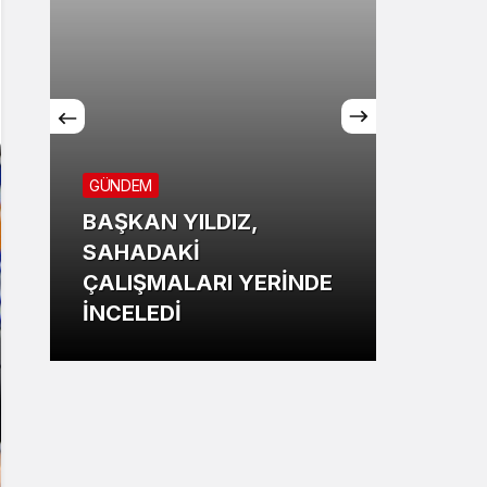
GÜNDEM
BAŞKAN YILDIZ,
SPOR
SAHADAKİ
ÇALIŞMALARI YERİNDE
Mersi
İNCELEDİ
büyük