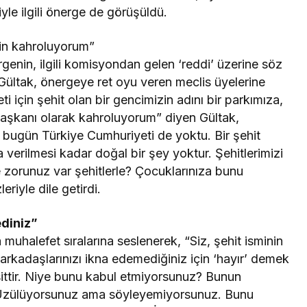
iyle ilgili önerge de görüşüldü.
çin kahroluyorum”
genin, ilgili komisyondan gelen ‘reddi’ üzerine söz
ültak, önergeye ret oyu veren meclis üyelerine
eti için şehit olan bir gencimizin adını bir parkımıza,
başkanı olarak kahroluyorum” diyen Gültak,
, bugün Türkiye Cumhuriyeti de yoktu. Bir şehit
 verilmesi kadar doğal bir şey yoktur. Şehitlerimizi
 zorunuz var şehitlerle? Çocuklarınıza bunu
riyle dile getirdi.
ediniz”
halefet sıralarına seslenerek, “Siz, şehit isminin
 arkadaşlarınızı ikna edemediğiniz için ‘hayır’ demek
ittir. Niye bunu kabul etmiyorsunuz? Bunun
. Üzülüyorsunuz ama söyleyemiyorsunuz. Bunu