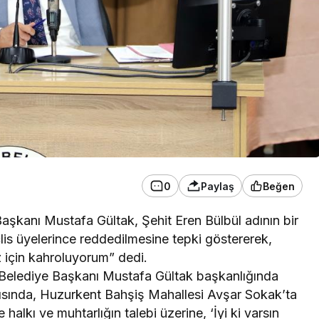
0
Paylaş
Beğen
aşkanı Mustafa Gültak, Şehit Eren Bülbül adının bir
lis üyelerince reddedilmesine tepki göstererek,
z için kahroluyorum” dedi.
Belediye Başkanı Mustafa Gültak başkanlığında
tısında, Huzurkent Bahşiş Mahallesi Avşar Sokak’ta
alkı ve muhtarlığın talebi üzerine, ‘İyi ki varsın