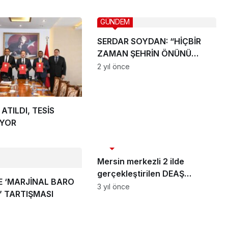
GÜNDEM
SERDAR SOYDAN: “HİÇBİR
ZAMAN ŞEHRİN ÖNÜNÜ
TIKAMADIK”
2 yıl önce
ATILDI, TESİS
İYOR
ASAYİŞ
Mersin merkezli 2 ilde
gerçekleştirilen DEAŞ
E ‘MARJİNAL BARO
operasyonuna 7 tutuklama
3 yıl önce
’ TARTIŞMASI