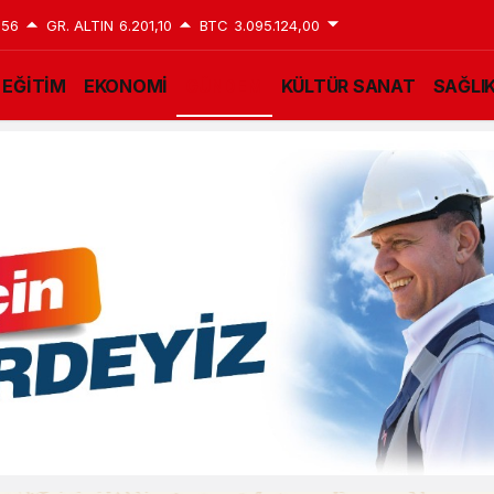
,56
GR. ALTIN
6.201,10
BTC
3.095.124,00
EĞİTİM
EKONOMİ
GÜNDEM
KÜLTÜR SANAT
SAĞLI