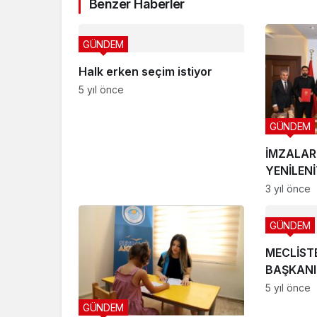
Benzer Haberler
GÜNDEM
Halk erken seçim istiyor
5 yıl önce
GÜNDEM
İMZALAR 
YENİLEN
3 yıl önce
GÜNDEM
MECLİST
BAŞKANI
5 yıl önce
GÜNDEM