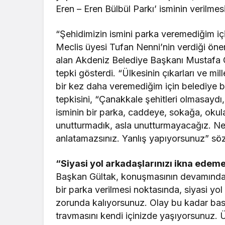
Eren – Eren Bülbül Parkı’ isminin verilmes
“Şehidimizin ismini parka veremediğim i
Meclis üyesi Tufan Nenni’nin verdiği öner
alan Akdeniz Belediye Başkanı Mustafa G
tepki gösterdi. “Ülkesinin çıkarları ve mill
bir kez daha veremediğim için belediye 
tepkisini, “Çanakkale şehitleri olmasaydı
isminin bir parka, caddeye, sokağa, okula
unutturmadık, asla unutturmayacağız. Ne
anlatamazsınız. Yanlış yapıyorsunuz” sözle
“Siyasi yol arkadaşlarınızı ikna edem
Başkan Gültak, konuşmasının devamında mu
bir parka verilmesi noktasında, siyasi yol
zorunda kalıyorsunuz. Olay bu kadar bas
travmasını kendi içinizde yaşıyorsunuz