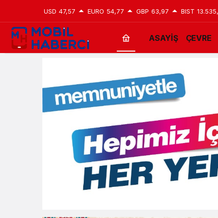
USD
47,57
EURO
54,77
GBP
63,97
BIST
13.535
ASAYİŞ
ÇEVRE