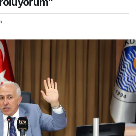
hroluyorum”
ı
GÜNDEM
Mersin’de Site
Sakinlerinin Sorunları
Kaymakam Tetikoğlu’na
İletildi