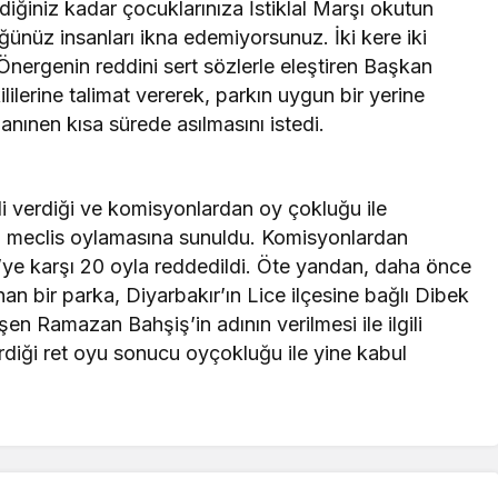
diğiniz kadar çocuklarınıza İstiklal Marşı okutun
ğünüz insanları ikna edemiyorsunuz. İki kere iki
. Önergenin reddini sert sözlerle eleştiren Başkan
ilerine talimat vererek, parkın uygun bir yerine
lanınen kısa sürede asılmasını istedi.
li verdiği ve komisyonlardan oy çokluğu ile
an meclis oylamasına sunuldu. Komisyonlardan
’ye karşı 20 oyla reddedildi. Öte yandan, daha önce
n bir parka, Diyarbakır’ın Lice ilçesine bağlı Dibek
en Ramazan Bahşiş’in adının verilmesi ile ilgili
rdiği ret oyu sonucu oyçokluğu ile yine kabul