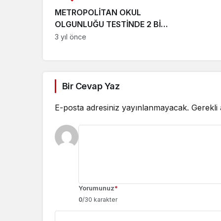
METROPOLİTAN OKUL
OLGUNLUĞU TESTİNDE 2 BİN
ÇOCUK VE EBEVEYNE
3 yıl önce
ULAŞILDI
Bir Cevap Yaz
E-posta adresiniz yayınlanmayacak.
Gerekli
Yorumunuz
*
0
/30 karakter