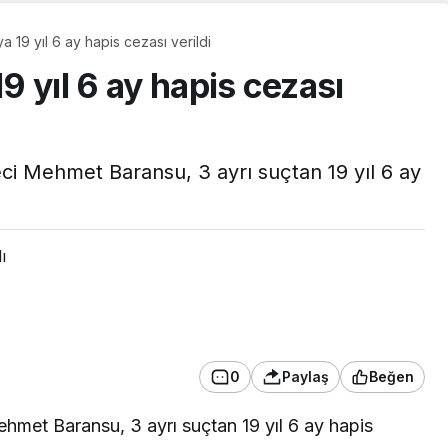
 19 yıl 6 ay hapis cezası verildi
 yıl 6 ay hapis cezası
ci Mehmet Baransu, 3 ayrı suçtan 19 yıl 6 ay
ı
GÜNDEM
Başkan Vekili Beşikci,
Gündoğdu
0
Paylaş
Beğen
Mahallesi’nde
NU AÇTI
Vatandaşlarla Buluştu
hmet Baransu, 3 ayrı suçtan 19 yıl 6 ay hapis