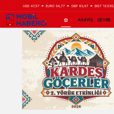
USD
47,57
EURO
54,77
GBP
63,97
BIST
13.535
ASAYİŞ
ÇEVRE