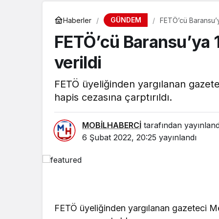
GÜNDEM
Haberler
FETÖ’cü Baransu’ya
FETÖ’cü Baransu’ya 19
verildi
FETÖ üyeliğinden yargılanan gazete
hapis cezasına çarptırıldı.
MOBİLHABERCİ
tarafından yayınland
6 Şubat 2022, 20:25
yayınlandı
SPOR
MSK SEZO
FETÖ üyeliğinden yargılanan gazeteci Me