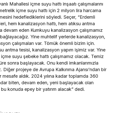
lı Mahallesi içme suyu hattı inşaatı çalışmalarını
etrelik içme suyu hattı için 2 milyon lira harcama
mesini hedeflediklerini söyledi. Seçer, “Erdemli
ri, hem kanalizasyon hattı, hem atıksu arıtma
 anda devam eden Kumkuyu kanalizasyon çalışmamız
 bağlayacağız. Yine muhtelif yerlerde kanalizasyon,
asyon çalışmaları var. Tömük önemli bizim için.
u arıtma tesisi, kanalizasyon yapım işimiz var. Yine
iz içme suyu şebeke hattı çalışmamız olacak. Temiz
süre sonra başlayacak. Onu kendi imkanlarımızla
z. Diğer projeye de Avrupa Kalkınma Ajansı’ndan bir
bir mesafe aldık. 2024 yılına kadar toplamda 360
 kadar biten, devam eden, yeni başlayacak olan
i bu konuda epey bir yatırım alacak” dedi.