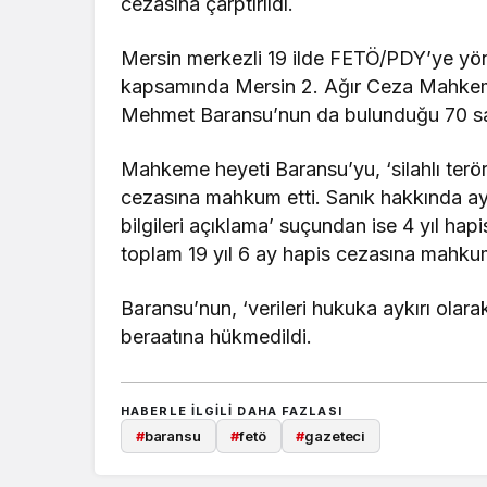
cezasına çarptırıldı.
Mersin merkezli 19 ilde FETÖ/PDY’ye yö
kapsamında Mersin 2. Ağır Ceza Mahkeme
Mehmet Baransu’nun da bulunduğu 70 san
Mahkeme heyeti Baransu’yu, ‘silahlı terö
cezasına mahkum etti. Sanık hakkında ayrıc
bilgileri açıklama’ suçundan ise 4 yıl hapi
toplam 19 yıl 6 ay hapis cezasına mahku
Baransu’nun, ‘verileri hukuka aykırı olara
beraatına hükmedildi.
HABERLE ILGILI DAHA FAZLASI
#
baransu
#
fetö
#
gazeteci