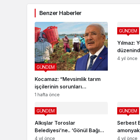
Benzer Haberler
GÜNDEM
Yılmaz: 
düzenind
liderliği 
4 yıl önce
GÜNDEM
Kocamaz: “Mevsimlik tarım
işçilerinin sorunları
görmezden gelinemez”
1 hafta önce
GÜNDEM
GÜNDEM
Alkışlar Toroslar
Serbest B
Belediyesi’ne.. ‘Gönül Bağı
amonyakt
Destek Hattı’ ile gönüllere
4 yıl önce
4 yıl önce