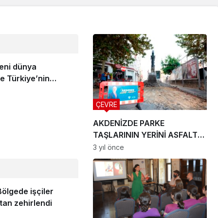
Yeni dünya
e Türkiye’nin
başlıyor
ÇEVRE
AKDENİZDE PARKE
TAŞLARININ YERİNİ ASFALT
ALIYOR
3 yıl önce
ölgede işçiler
an zehirlendi