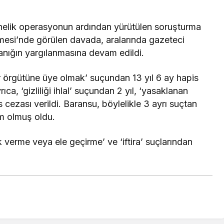
nelik operasyonun ardından yürütülen soruşturma
si’nde görülen davada, aralarında gazeteci
ığın yargılanmasına devam edildi.
r örgütüne üye olmak’ suçundan 13 yıl 6 ay hapis
a, ‘gizliliği ihlal’ suçundan 2 yıl, ‘yasaklanan
s cezası verildi. Baransu, böylelikle 3 ayrı suçtan
m olmuş oldu.
k verme veya ele geçirme’ ve ‘iftira’ suçlarından