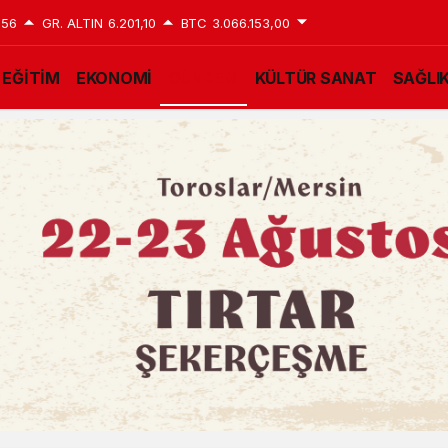
,56
GR. ALTIN
6.201,10
BTC
3.066.153,00
EĞİTİM
EKONOMİ
GÜNDEM
KÜLTÜR SANAT
SAĞLI