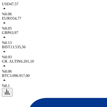
USD
47,57
%0.06
EURO
54,77
%0.05
GBP
63,97
%0.13
BIST
13.535,56
%0.93
GR. ALTIN
6.201,10
%0.06
BTC
3.096.917,00
%0.1