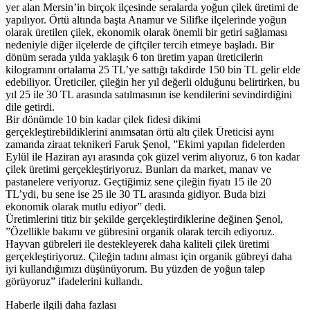
yer alan Mersin’in birçok ilçesinde seralarda yoğun çilek üretimi de
yapılıyor. Örtü altında başta Anamur ve Silifke ilçelerinde yoğun
olarak üretilen çilek, ekonomik olarak önemli bir getiri sağlaması
nedeniyle diğer ilçelerde de çiftçiler tercih etmeye başladı. Bir
dönüm serada yılda yaklaşık 6 ton üretim yapan üreticilerin
kilogramını ortalama 25 TL’ye sattığı takdirde 150 bin TL gelir elde
edebiliyor. Üreticiler, çileğin her yıl değerli olduğunu belirtirken, bu
yıl 25 ile 30 TL arasında satılmasının ise kendilerini sevindirdiğini
dile getirdi.
Bir dönümde 10 bin kadar çilek fidesi dikimi
gerçekleştirebildiklerini anımsatan örtü altı çilek Üreticisi aynı
zamanda ziraat teknikeri Faruk Şenol, ”Ekimi yapılan fidelerden
Eylül ile Haziran ayı arasında çok güzel verim alıyoruz, 6 ton kadar
çilek üretimi gerçekleştiriyoruz. Bunları da market, manav ve
pastanelere veriyoruz. Geçtiğimiz sene çileğin fiyatı 15 ile 20
TL’ydi, bu sene ise 25 ile 30 TL arasında gidiyor. Buda bizi
ekonomik olarak mutlu ediyor” dedi.
Üretimlerini titiz bir şekilde gerçekleştirdiklerine değinen Şenol,
”Özellikle bakımı ve gübresini organik olarak tercih ediyoruz.
Hayvan gübreleri ile destekleyerek daha kaliteli çilek üretimi
gerçekleştiriyoruz. Çileğin tadını alması için organik gübreyi daha
iyi kullandığımızı düşünüyorum. Bu yüzden de yoğun talep
görüyoruz” ifadelerini kullandı.
Haberle ilgili daha fazlası