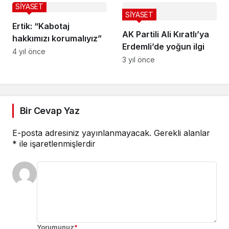
göreve başladı!
ADAYLAR BELLİ OLDU!
SİYASET
VATANDAŞLARDAN
SİYASET
Ertik: “Kabotaj
DEM PARTİ VE CHP’YE
AK Partili Ali Kıratlı’ya
hakkımızı korumalıyız”
“İTTİFAK” TEPKİSİ!
Erdemli’de yoğun ilgi
4 yıl önce
3 yıl önce
Bir Cevap Yaz
E-posta adresiniz yayınlanmayacak.
Gerekli alanlar
*
ile işaretlenmişlerdir
Yorumunuz
*