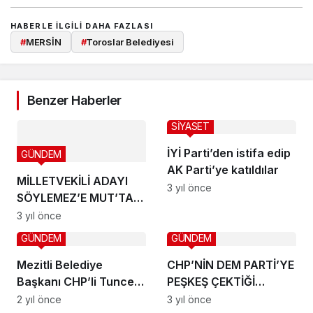
HABERLE ILGILI DAHA FAZLASI
#
MERSİN
#
Toroslar Belediyesi
Benzer Haberler
SİYASET
İYİ Parti’den istifa edip
GÜNDEM
AK Parti’ye katıldılar
MİLLETVEKİLİ ADAYI
3 yıl önce
SÖYLEMEZ’E MUT’TA
SEVGİ SELİ
3 yıl önce
GÜNDEM
GÜNDEM
Mezitli Belediye
CHP’NİN DEM PARTİ’YE
Başkanı CHP’li Tuncer
PEŞKEŞ ÇEKTİĞİ
mazbatasını alarak
AKDENİZ İLÇESİ’NDE
2 yıl önce
3 yıl önce