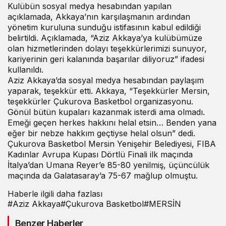
Kulübün sosyal medya hesabından yapılan
açıklamada, Akkaya’nın karşılaşmanın ardından
yönetim kuruluna sunduğu istifasının kabul edildiği
belirtildi. Açıklamada, “Aziz Akkaya’ya kulübümüze
olan hizmetlerinden dolayı teşekkürlerimizi sunuyor,
kariyerinin geri kalanında başarılar diliyoruz” ifadesi
kullanıldı.
Aziz Akkaya’da sosyal medya hesabından paylaşım
yaparak, teşekkür etti. Akkaya, “Teşekkürler Mersin,
teşekkürler Çukurova Basketbol organizasyonu.
Gönül bütün kupaları kazanmak isterdi ama olmadı.
Emeği geçen herkes hakkını helal etsin… Benden yana
eğer bir nebze hakkım geçtiyse helal olsun” dedi.
Çukurova Basketbol Mersin Yenişehir Belediyesi, FIBA
Kadınlar Avrupa Kupası Dörtlü Finali ilk maçında
İtalya’dan Umana Reyer’e 85-80 yenilmiş, üçüncülük
maçında da Galatasaray’a 75-67 mağlup olmuştu.
Haberle ilgili daha fazlası
#
Aziz Akkaya
#
Çukurova Basketbol
#
MERSİN
Benzer Haberler