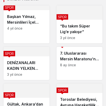
SPOR
Başkan Yılmaz,
SPOR
Mersinlileri İçel
“Bu takım Süper
İdmanyurdu maçına
4 yıl önce
Lig’e yakışır”
davet etti
3 yıl önce
SPOR
7. Uluslararası
SPOR
Mersin Maratonu’na
DENİZANALARI
34 Ülkeden 2 Bin 414
8 ay önce
KADIN YELKEN
Sporcu: 5,2 Milyon
TAKIMINA BİR ÖDÜL
3 yıl önce
TL Ödüllü Elit Yarış
DAHA!
SPOR
SPOR
Toroslar Belediyesi,
Gültak, Ankara’dan
Avrupa Hareketlilik