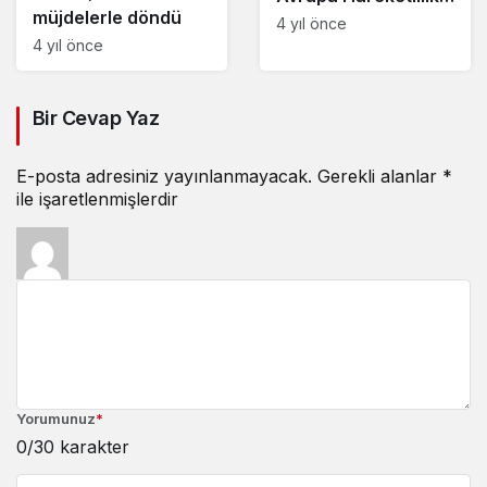
müjdelerle döndü
Haftası’na
4 yıl önce
4 yıl önce
hazırlanıyor
Bir Cevap Yaz
E-posta adresiniz yayınlanmayacak.
Gerekli alanlar
*
ile işaretlenmişlerdir
Yorumunuz
*
0
/30 karakter