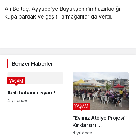
Ali Boltaç, Ayyüce’ye Büyükşehir’in hazırladığı
kupa bardak ve çeşitli armağanlar da verdi.
Benzer Haberler
YAŞAM
Acılı babanın isyanı!
4 yıl önce
YAŞAM
“Evimiz Atölye Projesi”
Kırklarsırtı
Mahallesi’nde başladı
4 yıl önce