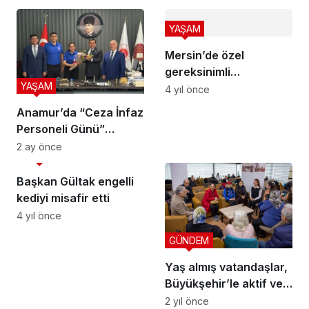
YAŞAM
Mersin’de özel
gereksinimli
YAŞAM
vatandaşlar için
4 yıl önce
çalışmalar sürüyor
Anamur’da “Ceza İnfaz
Personeli Günü”
kutlandı
2 ay önce
SİYASET
Başkan Gültak engelli
kediyi misafir etti
4 yıl önce
GÜNDEM
Yaş almış vatandaşlar,
Büyükşehir’le aktif ve
sosyal kalıyor
2 yıl önce