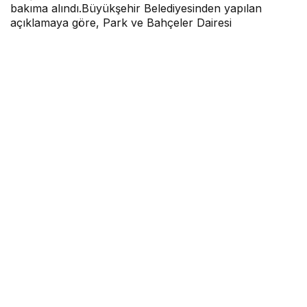
bakıma alındı.Büyükşehir Belediyesinden yapılan
açıklamaya göre, Park ve Bahçeler Dairesi
Başkanlığına bağlı ekipler, Kültür Park, Atatürk Parkı,
Tarsus Kültür Park başta olmak üzere belediyenin
sorumluluğunda bulunan 15 parkta bakım
çalışmalarını hızlandırdı. Korona virüs salgını nedeniyle
alınan tedbirlerin gevşetilmesi ve normalleşme süreci
ile bazı kısıtlamaların kaldırılmasının ardından
Büyükşehir Belediyesi tarafından başlatılan çalışmalar
kapsamında, parklardaki çocuk oyun gruplarının
bakımı yapılarak, oyun alanları çocuklar için hazır hale
getiriliyor. Güneşten solan çocuk oyun grupları
rengarenk boyanarak, ilk günkü görünümüne
kavuşturuluyor.Ekipler, parklarda ve çocuk oyun
gruplarında zarar gören kısımları da onarıyor.
Parklardaki dezenfeksiyon işlemleri ise düzenli olarak
gerçekleştiriliyor.
MOBİLHABERCİ
tarafından yayınlandı
7 Şubat 2022, 09:47
yayınlandı