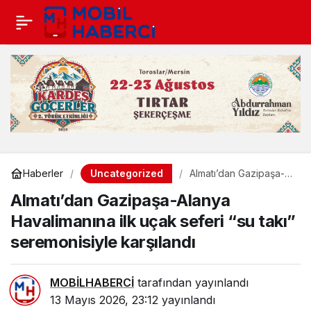
Uncategorized
Haberler
Almatı’dan Gazipaşa-
Alanya Havalimanına
Almatı’dan Gazipaşa-Alanya
ilk uçak seferi “su takı”
seremonisiyle
Havalimanına ilk uçak seferi “su takı”
karşılandı
seremonisiyle karşılandı
MOBİLHABERCİ
tarafından yayınlandı
13 Mayıs 2026, 23:12
yayınlandı