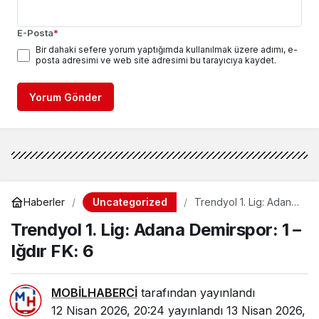
E-Posta
*
Bir dahaki sefere yorum yaptığımda kullanılmak üzere adımı, e-
posta adresimi ve web site adresimi bu tarayıcıya kaydet.
Yorum Gönder
Uncategorized
Haberler
Trendyol 1. Lig: Adana
Demirspor: 1 – Iğdır FK:
Trendyol 1. Lig: Adana Demirspor: 1 –
6
Iğdır FK: 6
MOBİLHABERCİ
tarafından yayınlandı
12 Nisan 2026, 20:24
yayınlandı
13 Nisan 2026,