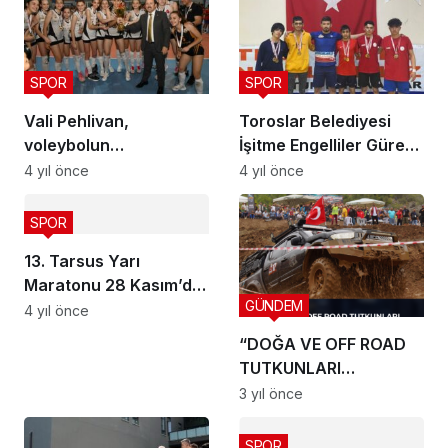
SPOR
SPOR
Vali Pehlivan,
Toroslar Belediyesi
voleybolun
İşitme Engelliler Güreş
şampiyonlarına
Takımı, Türkiye
4 yıl önce
4 yıl önce
ödüllerini verdi
şampiyonu oldu
SPOR
13. Tarsus Yarı
Maratonu 28 Kasım’da
GÜNDEM
koşulacak
4 yıl önce
“DOĞA VE OFF ROAD
TUTKUNLARI
KAYRAKKEŞLİ’DE
3 yıl önce
BULUŞTU”
SPOR