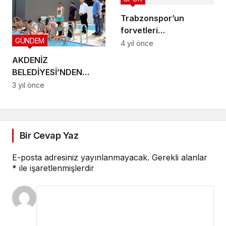
Trabzonspor’un
forvetleri
GÜNDEM
paylaşılamıyor!
4 yıl önce
AKDENİZ
BELEDİYESİ’NDEN
ÇOCUKLARA 5 FARKLI
3 yıl önce
DALDA KURS
Bir Cevap Yaz
E-posta adresiniz yayınlanmayacak.
Gerekli alanlar
*
ile işaretlenmişlerdir