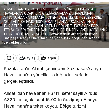
ALMATI'DAN 152 YOLCU VE 6 KİŞİLİK MÜRETTEBATIYLA
HAVALANAN UÇAK İÇİN GAZİPAŞA-ALANYA HAVALİMANI
APRONUNDA KARŞILAMA TÖRENİ DÜZENLENDİ. GELENEKSEL
"SU TAKI" SEREMONİSİYLE KARŞILANAN UÇAKTAN İNEN
TURİSTLER, HAVALİMANI YETKİLİLERİ VE TURİZM SEKTÖRÜ
TEMSİLCİLERİ TARAFINDAN ÇİÇEKLERLE KARŞILANDI. (GEYLANİ
TOPALOĞLU/ANTALYA-İHA) Kazakistan'ın Almatı şehrinden
Gazipaşa-Alanya Havalimanı'na yönelik ilk doğrudan seferini
gerçekleştirildi.
0
Paylaş
Beğen
Kazakistan’ın Almatı şehrinden Gazipaşa-Alanya
Havalimanı’na yönelik ilk doğrudan seferini
gerçekleştirildi.
Almatı’dan havalanan FS7111 sefer sayılı Airbus
A320 tipi uçak, saat 15.00’te Gazipaşa-Alanya
Havalimanı’na teker koydu. Bölge turizmi