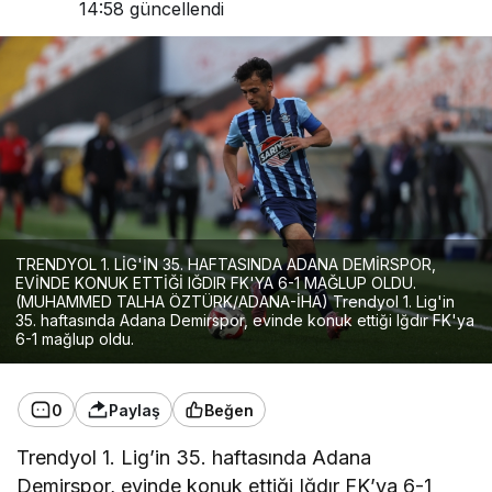
14:58
güncellendi
TRENDYOL 1. LİG'İN 35. HAFTASINDA ADANA DEMİRSPOR,
EVİNDE KONUK ETTİĞİ IĞDIR FK'YA 6-1 MAĞLUP OLDU.
(MUHAMMED TALHA ÖZTÜRK/ADANA-İHA) Trendyol 1. Lig'in
35. haftasında Adana Demirspor, evinde konuk ettiği Iğdır FK'ya
6-1 mağlup oldu.
0
Paylaş
Beğen
Trendyol 1. Lig’in 35. haftasında Adana
Demirspor, evinde konuk ettiği Iğdır FK’ya 6-1