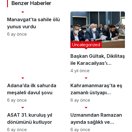
Benzer Haberler
Uncategorized
Manavgat’ta sahile ölü
yunus vurdu
6 ay önce
Uncategorized
Başkan Gültak, Dikilitaş
ile Karacailyas’ı
birbirine bağlayacak
4 yıl önce
Uncategorized
Uncategorized
köprüyü gündeme
getirdi
Adana’da ilk sahurda
Kahramanmaraş’ta eş
meşaleli davul şovu
zamanlı üstyapı
çalışmaları
6 ay önce
6 ay önce
Uncategorized
Uncategorized
ASAT 31. kuruluş yıl
Uzmanından Ramazan
dönümünü kutluyor
ayında sağlıklı ve
dengeli beslenme
6 ay önce
6 ay önce