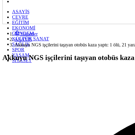
ASAYİŞ
ÇEVRE
EĞİTİM
EKONOMİ
GÜNDEM
Haberler
KÜLTÜR SANAT
ASAYİŞ
SAĞLIK
Akkuyu NGS işçilerini taşıyan otobüs kaza yaptı: 1 ölü, 21 yara
SPOR
YAŞAM
Akkuyu NGS işçilerini taşıyan otobüs kaza y
SİYASET