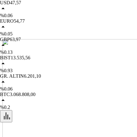
USD
47,57
%0.06
EURO
54,77
%0.05
GBP
63,97
%0.13
BIST
13.535,56
%0.93
GR. ALTIN
6.201,10
%0.06
BTC
3.068.808,00
%0.2