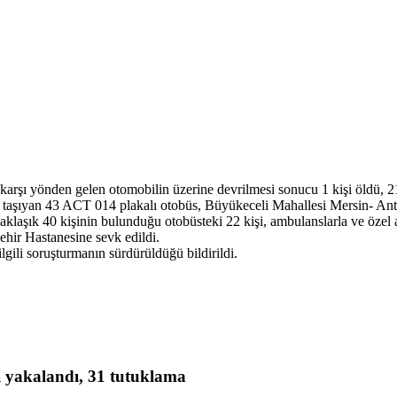
arşı yönden gelen otomobilin üzerine devrilmesi sonucu 1 kişi öldü, 21
ri taşıyan 43 ACT 014 plakalı otobüs, Büyükeceli Mahallesi Mersin- An
aklaşık 40 kişinin bulunduğu otobüsteki 22 kişi, ambulanslarla ve özel 
ehir Hastanesine sevk edildi.
lgili soruşturmanın sürdürüldüğü bildirildi.
i yakalandı, 31 tutuklama