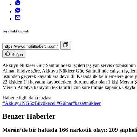
veya linki kopyala
Beğen
Akkuyu Nükleer Güç Santralindeki işçileri taşıyan servis otobüsünün k
Alınan bilgiye göre, Akkuyu Nükleer Güç Santrali’nde çalışan işçile
üstünden geçerek kayalıklara devrildi. Kazada ilk belirlemelere göre y
22 kişiden 1’i hayatını kaybederken, durumu ağır olan 1 kişi Mersin Ş
Mersin-Antalya karayolu tek taraflı uzun süre trafiğe kapandı. Olayla i
Haberle ilgili daha fazlası
#
Akkuyu NGS
#
Büyükeceli
#
Gülnar
#
kaza
#
nükleer
Benzer Haberler
Mersin’de bir haftada 166 narkotik olayı: 209 şüphel