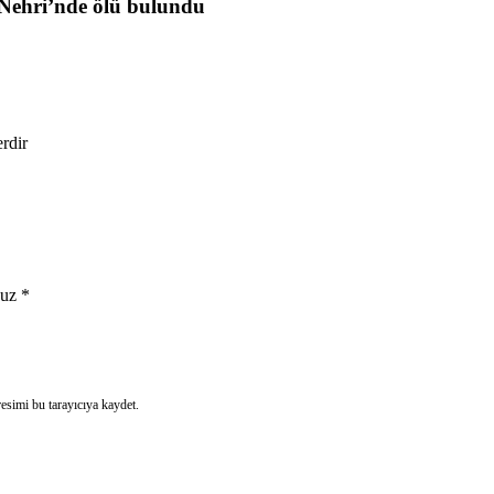
Nehri’nde ölü bulundu
erdir
uz
*
esimi bu tarayıcıya kaydet.